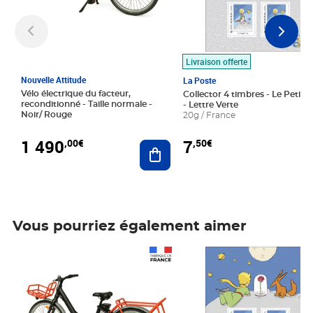
Livraison offerte
Nouvelle Attitude
La Poste
Vélo électrique du facteur,
Collector 4 timbres - Le Petit P
reconditionné - Taille normale -
- Lettre Verte
Noir/ Rouge
20g / France
1 490
7
,00€
,50€
Ajouter au panier
Vous pourriez également aimer
Prix 1 490,00€
Prix 7,50€