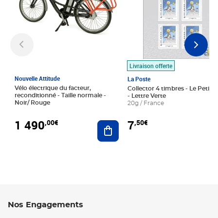
Livraison offerte
Nouvelle Attitude
La Poste
Vélo électrique du facteur,
Collector 4 timbres - Le Petit P
reconditionné - Taille normale -
- Lettre Verte
Noir/ Rouge
20g / France
1 490
7
,00€
,50€
Ajouter au panier
Nos Engagements