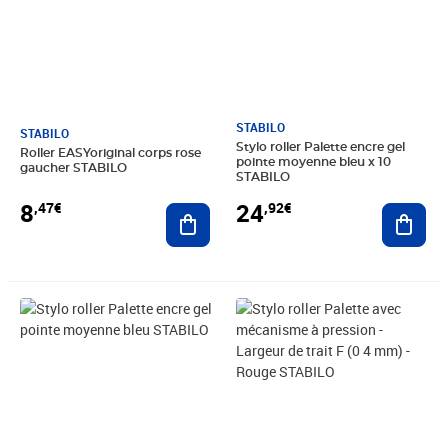
STABILO
STABILO
Stylo roller Palette encre gel
Roller EASYoriginal corps rose
pointe moyenne bleu x 10
gaucher STABILO
STABILO
8
24
,47€
,92€
Ajouter au panier
Ajout
Prix 5,85€
Prix 16,06€