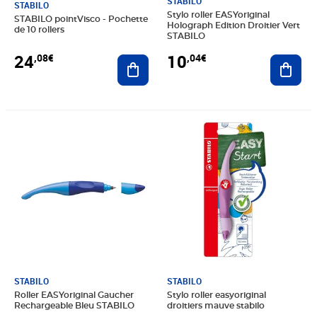
STABILO
STABILO
Stylo roller EASYoriginal
STABILO pointVisco - Pochette
Holograph Edition Droitier Vert
de 10 rollers
STABILO
24
10
,08€
,04€
Ajouter au panier
Ajout
Prix 9,02€
Prix 11,47€
STABILO
STABILO
Roller EASYoriginal Gaucher
Stylo roller easyoriginal
Rechargeable Bleu STABILO
droitiers mauve stabilo