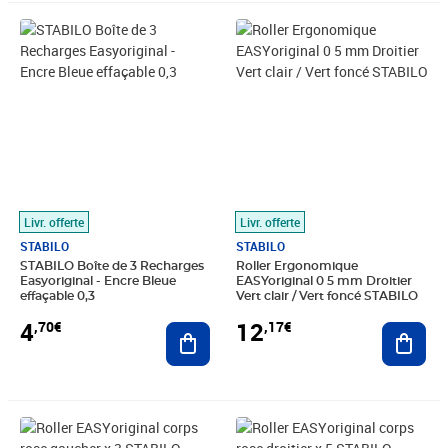
Prix 4,70€
Prix 12,17€
Livr. offerte
Livr. offerte
STABILO
STABILO
STABILO Boîte de 3 Recharges
Roller Ergonomique
Easyoriginal - Encre Bleue
EASYoriginal 0 5 mm Droitier
effaçable 0,3
Vert clair / Vert foncé STABILO
4
12
,70€
,17€
Ajouter au panier
Ajout
Prix 22,73€
Prix 33,25€