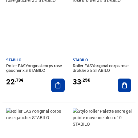
STABILO
STABILO
Roller EASYoriginal corps rose
Roller EASYoriginal corps rose
gaucher x 3 STABILO
droitier x 5 STABILO
22
33
,73€
,25€
Ajouter au panier
Ajout
Prix 8,47€
Prix 24,92€