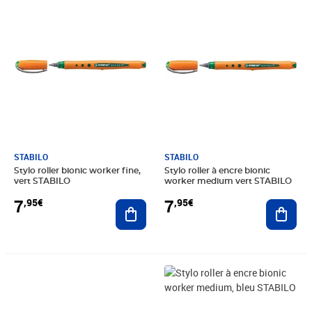
Prix 7,95€
Prix 7,95€
STABILO
STABILO
Stylo roller bionic worker fine,
Stylo roller à encre bionic
vert STABILO
worker medium vert STABILO
7
7
,95€
,95€
Ajouter au panier
Ajout
Prix 6,61€
Prix 7,23€