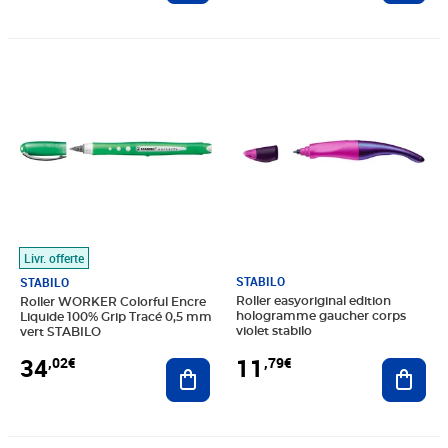
Prix 34,02€
Prix 11,79€
Livr. offerte
STABILO
STABILO
Roller easyoriginal edition
Roller WORKER Colorful Encre
hologramme gaucher corps
Liquide 100% Grip Tracé 0,5 mm
violet stabilo
vert STABILO
11
34
,79€
,02€
Ajout
Ajouter au panier