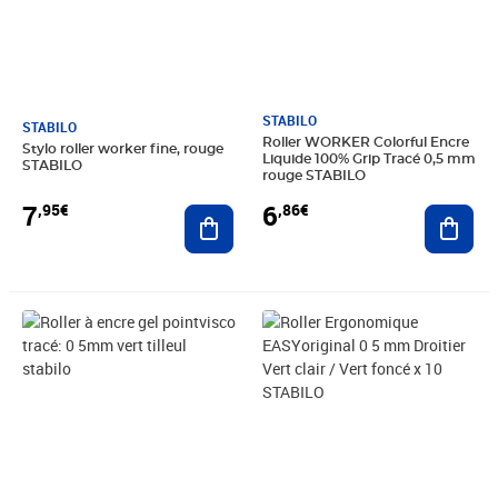
STABILO
STABILO
Roller WORKER Colorful Encre
Stylo roller worker fine, rouge
Liquide 100% Grip Tracé 0,5 mm
STABILO
rouge STABILO
7
6
,95€
,86€
Ajouter au panier
Ajout
Prix 4,31€
Prix 88,51€