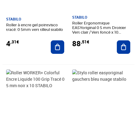
STABILO
STABILO
Roller Ergonomique
Roller à encre gel pointvisco
EASYoriginal 0 5 mm Droitier
tracé: 0 5mm vert tilleul stabilo
Vert clair / Vert foncé x 10
STABILO
4
88
,31€
,51€
Ajouter au panier
Ajout
Prix 32,64€
Prix 11,07€