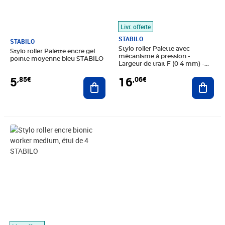
Livr. offerte
STABILO
STABILO
Stylo roller Palette avec
Stylo roller Palette encre gel
mécanisme à pression -
pointe moyenne bleu STABILO
Largeur de trait F (0 4 mm) -
Rouge STABILO
5
16
,85€
,06€
Ajouter au panier
Ajout
Prix 18,20€