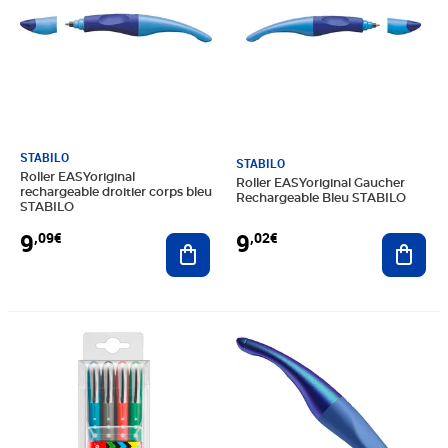
STABILO
STABILO
Roller EASYoriginal
Roller EASYoriginal Gaucher
rechargeable droitier corps bleu
Rechargeable Bleu STABILO
STABILO
9
9
,09€
,02€
Ajouter au panier
Ajout
Prix 15,43€
Prix 10,50€