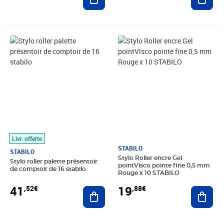
Prix 41,52€
Prix 19,88€
Livr. offerte
STABILO
STABILO
Stylo Roller encre Gel
Stylo roller palette présentoir
pointVisco pointe fine 0,5 mm
de comptoir de 16 stabilo
Rouge x 10 STABILO
41
19
,52€
,88€
Ajouter au panier
Ajout