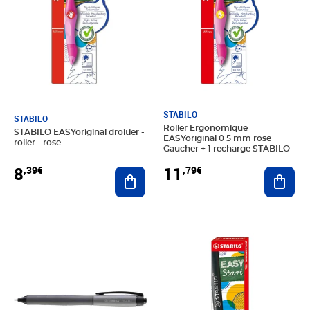
STABILO
STABILO
Roller Ergonomique
STABILO EASYoriginal droitier -
EASYoriginal 0 5 mm rose
roller - rose
Gaucher + 1 recharge STABILO
8
11
,39€
,79€
Ajouter au panier
Ajout
Prix 4,49€
Prix 6,27€