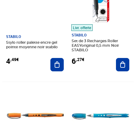
Livr. offerte
STABILO
STABILO
Set de 3 Recharges Roller
Stylo roller palette encre gel
EASYoriginal 0,5 mm Noir
pointe moyenne noir stabilo
STABILO
4
6
,49€
,27€
Ajouter au panier
Ajout
Prix 7,95€
Prix 5,07€