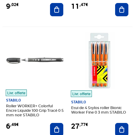
9
11
,02€
,47€
Ajouter au panier
Ajout
Prix 6,49€
Prix 27,77€
Livr. offerte
Livr. offerte
STABILO
STABILO
Roller WORKER+ Colorful
Etui de 4 Stylos roller Bionic
Encre Liquide 100 Grip Tracé 0 5
Worker Fine 0 3 mm STABILO
mm noir STABILO
6
27
,49€
,77€
Ajouter au panier
Ajout