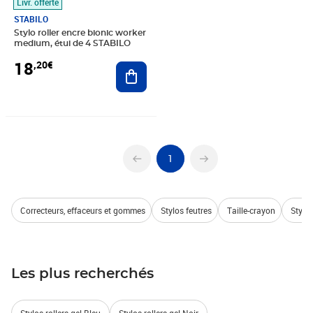
Livr. offerte
STABILO
Stylo roller encre bionic worker
medium, étui de 4 STABILO
18
,20€
Ajouter au panier
1
Correcteurs, effaceurs et gommes
Stylos feutres
Taille-crayon
Stylo
Les plus recherchés