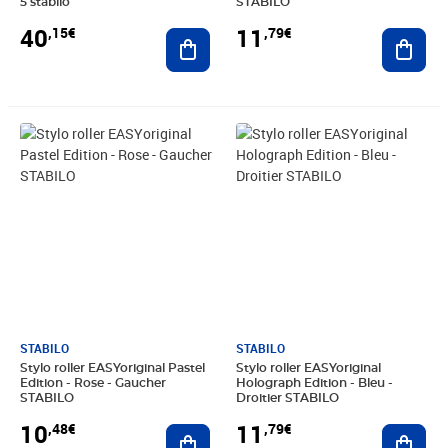
5 stabilo
STABILO
40
11
,15€
,79€
Ajouter au panier
Ajout
Prix 10,48€
Prix 11,79€
STABILO
STABILO
Stylo roller EASYoriginal Pastel
Stylo roller EASYoriginal
Edition - Rose - Gaucher
Holograph Edition - Bleu -
STABILO
Droitier STABILO
10
11
,48€
,79€
Ajouter au panier
Ajout