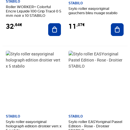
STABILO
STABILO
Roller WORKER+ Colorful
Stylo roller easyoriginal
Encre Liquide 100 Grip Tracé 0 5
gauchers bleu nuage stabilo
mm noir x 10 STABILO
32
11
,64€
,07€
Ajouter au panier
Ajout
Prix 40,15€
Prix 11,79€
STABILO
STABILO
Stylo roller easyoriginal
Stylo roller EASYoriginal Pastel
holograph edition droitier vert x
Edition - Rose - Droitier