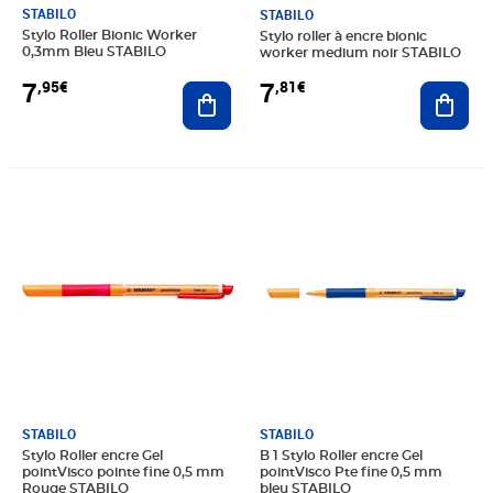
STABILO
STABILO
Stylo Roller Bionic Worker
Stylo roller à encre bionic
0,3mm Bleu STABILO
worker medium noir STABILO
7
7
,95€
,81€
Ajouter au panier
Ajout
Prix 3,00€
Prix 2,48€
STABILO
STABILO
Stylo Roller encre Gel
B 1 Stylo Roller encre Gel
pointVisco pointe fine 0,5 mm
pointVisco Pte fine 0,5 mm
Rouge STABILO
bleu STABILO