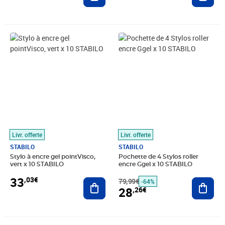
Prix 33,03€
Prix barré 79,99€
Prix 28,26€
Livr. offerte
Livr. offerte
STABILO
STABILO
Stylo à encre gel pointVisco,
Pochette de 4 Stylos roller
vert x 10 STABILO
encre Ggel x 10 STABILO
33
,03€
Ajouter au panier
79,99€
Ajout
-64%
28
,26€