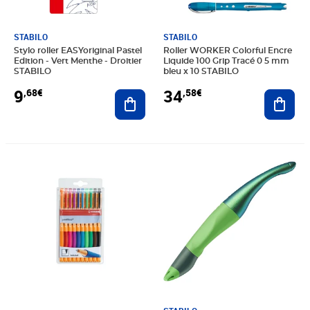
STABILO
STABILO
Stylo roller EASYoriginal Pastel
Roller WORKER Colorful Encre
Edition - Vert Menthe - Droitier
Liquide 100 Grip Tracé 0 5 mm
STABILO
bleu x 10 STABILO
9
34
,68€
,58€
Ajouter au panier
Ajout
Prix 24,08€
Prix 10,04€