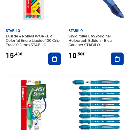
STABILO
STABILO
Etui de 4 Rollers WORKER
Stylo roller EASYoriginal
Colorful Encre Liquide 100 Grip
Holograph Edition - Bleu -
Tracé 0 5 mm STABILO
Gaucher STABILO
15
10
,43€
,50€
Ajouter au panier
Ajout
Prix 9,68€
Prix 34,58€