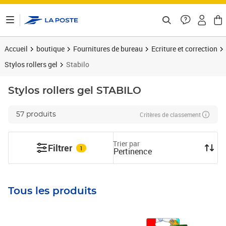
ontenu de la page
Accueil
boutique
Fournitures de bureau
Ecriture et correction
Stylos rollers gel
Stabilo
Stylos rollers gel
STABILO
Critères de classement
57 produits
Trier par
Filtrer
1
Pertinence
Tous les produits
Prix 31,45€
Prix 9,68€