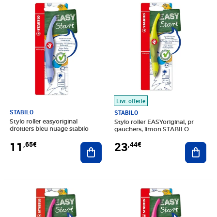
Prix 11,65€
Prix 23,44€
Livr. offerte
STABILO
STABILO
Stylo roller easyoriginal
Stylo roller EASYoriginal, pr
droitiers bleu nuage stabilo
gauchers, limon STABILO
11
23
,65€
,44€
Ajouter au panier
Ajout
Prix 8,39€
Prix 11,79€