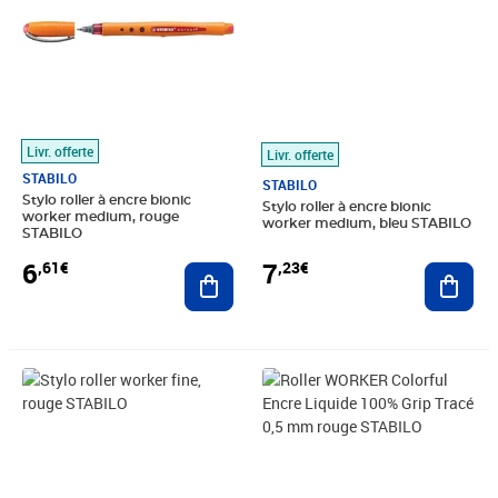
Livr. offerte
Livr. offerte
STABILO
STABILO
Stylo roller à encre bionic
Stylo roller à encre bionic
worker medium, rouge
worker medium, bleu STABILO
STABILO
6
7
,61€
,23€
Ajouter au panier
Ajout
Prix 7,95€
Prix 6,86€