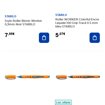
STABILO
STABILO
Roller WORKER Colorful Encre
Stylo Roller Bionic Worker
Liquide 100 Grip Tracé 0 5 mm
0,3mm Noir STABILO
bleu STABILO
7
5
,95€
,07€
Ajouter au panier
Ajout
Prix 7,95€
Prix 7,81€
Livr. offerte