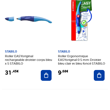
STABILO
STABILO
Roller EASYoriginal
Roller Ergonomique
rechargeable droitier corps bleu
EASYoriginal 0 5 mm Droitier
x 5 STABILO
bleu clair et bleu foncé STABILO
31
9
,45€
,68€
Ajouter au panier
Ajout
Prix 9,09€
Prix 9,02€