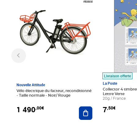
Livraison offerte
La Poste
Nouvelle Attitude
Collector 4 timbres
Vélo électrique du facteur, reconditionné
Lettre Verte
- Taille normale - Noir/ Rouge
20g / France
1 490
7
,00€
,50€
Ajouter au panier