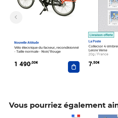
Livraison offerte
La Poste
Nouvelle Attitude
Collector 4 timbres
Vélo électrique du facteur, reconditionné
Lettre Verte
- Taille normale - Noir/ Rouge
20g / France
1 490
7
,00€
,50€
Ajouter au panier
Vous pourriez également ai
Prix 1 490,00€
Prix 7,50€