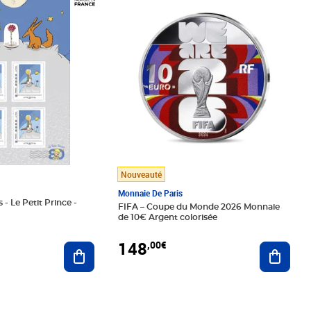
Nouveauté
Monnaie De Paris
 - Le Petit Prince -
FIFA – Coupe du Monde 2026 Monnaie
de 10€ Argent colorisée
148
,00€
Ajouter au panier
Ajoute