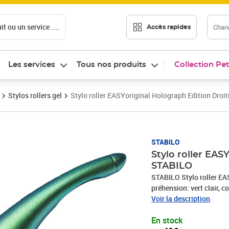
t ou un service ....
Chang
Accès rapides
Les services
Tous nos produits
Collection Pet
Stylos rollers gel
Stylo roller EASYoriginal Holograph Edition Droi
Prix 9,49€
STABILO
Stylo roller EAS
STABILO
STABILO Stylo roller EAS
préhension: vert clair, c
préhension, antidérapan
Voir la description
d'eau, mine rechargeable
En stock