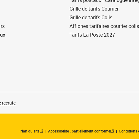
Tarifs postaux | Catalogue intég
Grille de tarifs Courrier
Grille de tarifs Colis
urs
Affiches tarifaires courrier colis
eux
Tarifs La Poste 2027
 recrute
Plan du site
Accessibilité : partiellement conforme
Conditions 