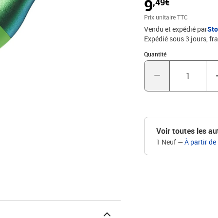
9
,49€
Prix unitaire TTC
Vendu et expédié par
St
Expédié sous 3 jours, fra
Quantité : 1
Quantité
Voir toutes les au
1 Neuf
—
À partir de