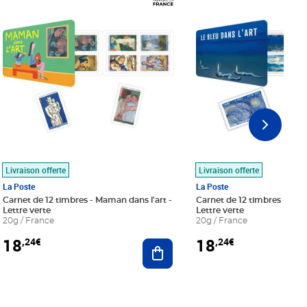
Livraison offerte
Livraison offerte
La Poste
La Poste
Carnet de 12 timbres - Maman dans l'art -
Carnet de 12 timbres - Le bl
Lettre verte
Lettre verte
20g / France
20g / France
18
18
,24€
,24€
r au panier
Ajouter au panier