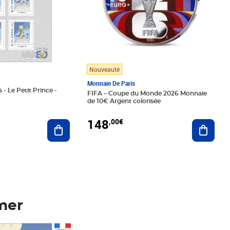
Nouveauté
Monnaie De Paris
 - Le Petit Prince -
FIFA – Coupe du Monde 2026 Monnaie
de 10€ Argent colorisée
148
,00€
Ajouter au panier
Ajoute
mer
Prix 148,00€