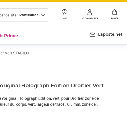
er de site :
Particulier
AIDE
SE CONNECTER
PANIER
Laposte.net
it Prince
tier Vert STABILO
Prix 13,03€
Yoriginal Holograph Edition Droitier Vert
Yoriginal Holograph Edition, vert, pour Droitier, zone de
ouleur du, corps: vert, largeur de tracé : 0,5 mm, zone de
te, champ de personnalisation, avec capuchon, encre à base
, 1 cartouche incl, (6892/30-41)