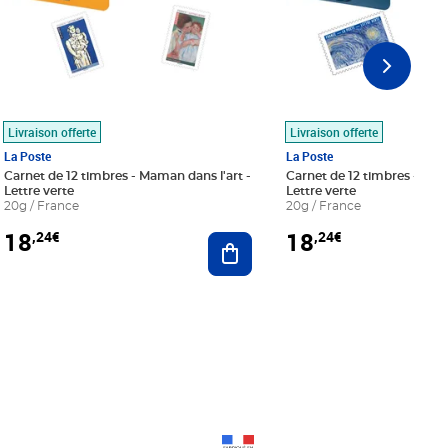
Livraison offerte
Livraison offerte
La Poste
La Poste
Carnet de 12 timbres - Maman dans l'art -
Carnet de 12 timbres - Le bl
Lettre verte
Lettre verte
20g / France
20g / France
18
18
,24€
,24€
r au panier
Ajouter au panier
Prix 18,24€
Prix 18,24€