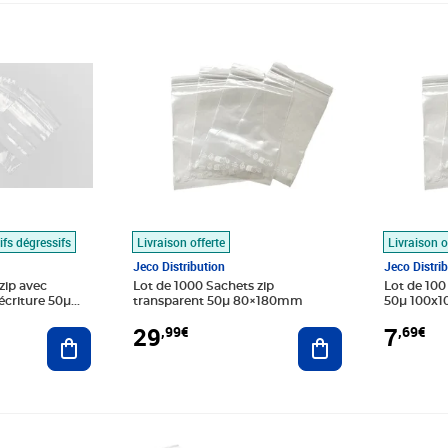
Prix 29,99€
Prix 7,69
ifs dégressifs
Livraison offerte
Livraison o
Jeco Distribution
Jeco Distri
zip avec
Lot de 1000 Sachets zip
Lot de 100
écriture 50µ
transparent 50µ 80×180mm
50µ 100x
29
7
,99€
,69€
Ajouter au panier
Ajouter au panier
Prix 31,05€
Prix 31,0