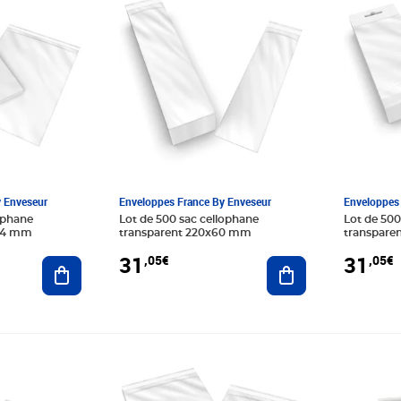
y Enveseur
Enveloppes France By Enveseur
Enveloppes 
lophane
Lot de 500 sac cellophane
Lot de 50
234 mm
transparent 220x60 mm
transparen
dispositif
31
31
,05€
,05€
Ajouter au panier
Ajouter au panier
500
Prix 22,80€
Prix 15,9