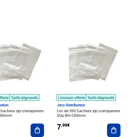
9€
Prix 7,99€
fferte
Tarifs dégressifs
Livraison offerte
Tarifs dégressifs
bution
Jeco Distribution
 Sachets zip transparent
Lot de 100 Sachets zip transparent
450mm
50µ 80×120mm
7
,99€
Ajouter au panier
Ajouter au