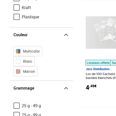
Kraft
Prix 4,49€
Plastique
Couleur
Couleur
Multicolor
Blanc
Livraison offerte
Tar
Jeco Distribution
Marron
Lot de 100 Sachets 
bandes blanches d’
40×60mm
Grammage
4
,49€
Grammage
25 g - 49 g
Prix 19,55€
75 g - 99 g