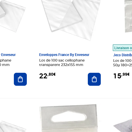
Livraison o
y Enveseur
Enveloppes France By Enveseur
Jeco Distri
lophane
Lot de 100 sac cellophane
Lot de 100
60 mm
transparent 232x155 mm
50µ 180×
22
15
,80€
,99€
Ajouter au panier
Ajouter au panier
Prix 60,12€
Prix 139