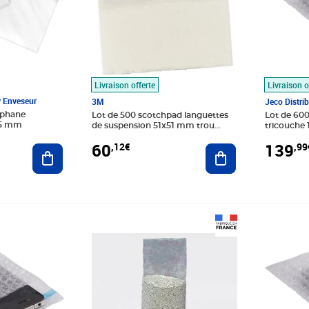
Livraison offerte
Livraison o
y Enveseur
3M
Jeco Distri
lophane
Lot de 500 scotchpad languettes
Lot de 600 Sachets bulles d’a
75 mm
de suspension 51x51 mm trou
tricouche
trapèze 3m
Rabat adh
60
139
,12€
,99
Ajouter au panier
Ajouter au panier
Prix 94,15€
Prix 56,9