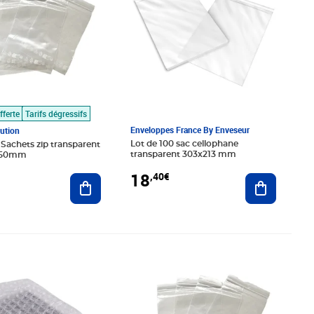
fferte
Tarifs dégressifs
Enveloppes France By Enveseur
bution
Lot de 100 sac cellophane
 Sachets zip transparent
transparent 303x213 mm
250mm
18
,40€
Ajouter au
Ajouter au panier
,99€
Prix 218,19€