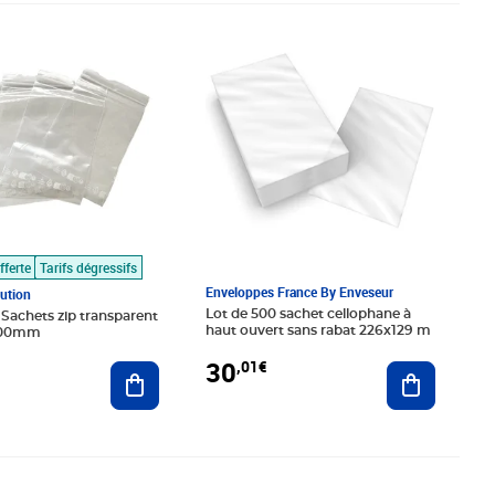
€
Prix 30,01€
fferte
Tarifs dégressifs
Enveloppes France By Enveseur
bution
Lot de 500 sachet cellophane à
 Sachets zip transparent
haut ouvert sans rabat 226x129 m
100mm
30
,01€
Ajouter au
Ajouter au panier
5€
Prix 31,05€