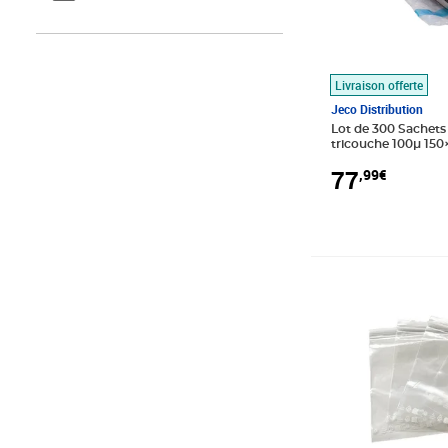
vidaXL
Livraison offerte
Jeco Distribution
Lot de 300 Sachets bulles d’air
tricouche 100µ 15
Rabat adhésif de 
77
,99€
Prix 95,99€