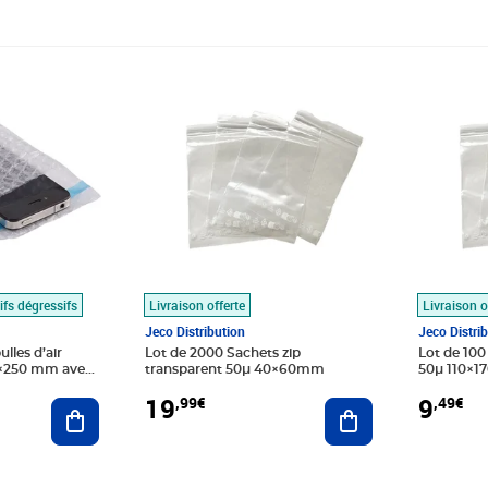
Prix 19,99€
Prix 9,49
ifs dégressifs
Livraison offerte
Livraison o
Jeco Distribution
Jeco Distri
Lot de 2000 Sachets zip
Lot de 100
0×250 mm avec
transparent 50µ 40×60mm
50µ 110×
50 mm
19
9
,99€
,49€
Ajouter au panier
Ajouter au panier