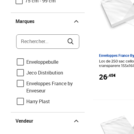
75 cm - 99 cm
Marques
Marques
Rechercher...
Enveloppes France B
Enveloppebulle
Lot de 250 sac cel
transparent 155x1
Jeco Distribution
26
,45€
Enveloppes France by
Enveseur
Harry Plast
Prix 14,95€
Vidaxl
Vendeur
Vendeur
Apli-Agipa
Bulteau systems