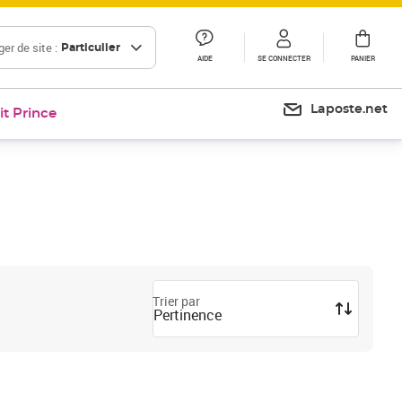
er de site :
Particulier
AIDE
SE CONNECTER
PANIER
Laposte.net
it Prince
Trier par
Pertinence