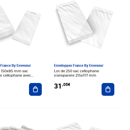
France By Enveseur
Enveloppes France By Enveseur
0 150x85 mm sac
Lot de 250 sac cellophane
t cellophane avec
transparent 215x117 mm
 d'accrochage en rayon -
31
,05€
Ajouter au panier
Ajouter au
9€
Prix 18,40€