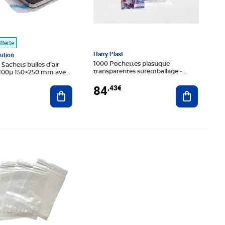
fferte
Harry Plast
bution
1000 Pochettes plastique
ir
transparentes suremballage -
 100µ 150×250 mm avec
400x380 mm
ésif de 50 mm
84
,43€
Ajouter au
Ajouter au panier
€
Prix 99,99€