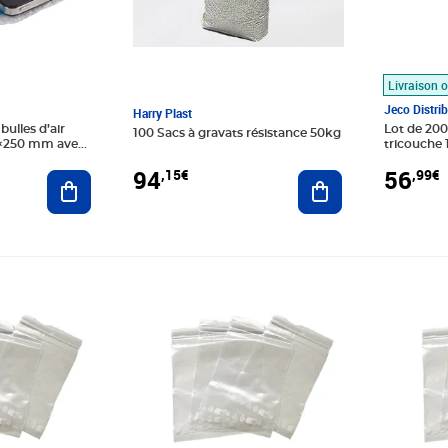
Livraison o
Jeco Distri
Harry Plast
Lot de 200 Sachets bulles d’a
100 Sacs à gravats résistance 50kg
0×250 mm avec
tricouche
50 mm
Rabat adh
94
56
,15€
,99€
Ajouter au panier
Ajouter au panier
Prix 249,99€
Prix 7,99