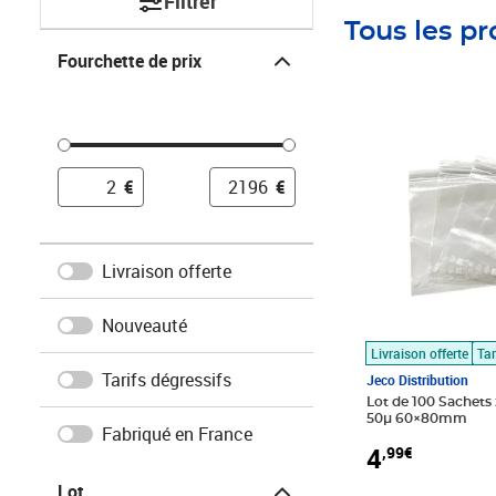
Filtrer
Tous les pr
Fourchette de prix
Fourchette de prix
Prix 4,99€
€
€
Livraison offerte
Nouveauté
Livraison offerte
Tar
Tarifs dégressifs
Jeco Distribution
Lot de 100 Sachets 
50µ 60×80mm
Fabriqué en France
4
,99€
Lot
Lot