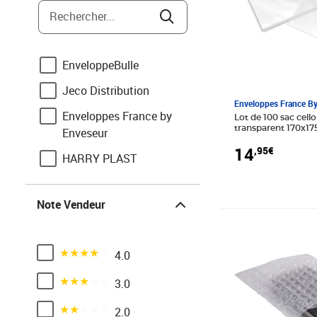
Rechercher...
Folia
3M
EnveloppeBulle
Jeco Distribution
Enveloppes France B
Enveloppes France by
Lot de 100 sac cel
transparent 170x1
Enveseur
14
,95€
HARRY PLAST
Réseau Electronique
Note Vendeur
Note Vendeur
Bulteau systems
Prix 77,99€
SURDISCOUNT
Noté 4 sur 5
4.0
Stock-Bureau
Noté 3 sur 5
3.0
ASD
Noté 2 sur 5
MegaCrea
2.0