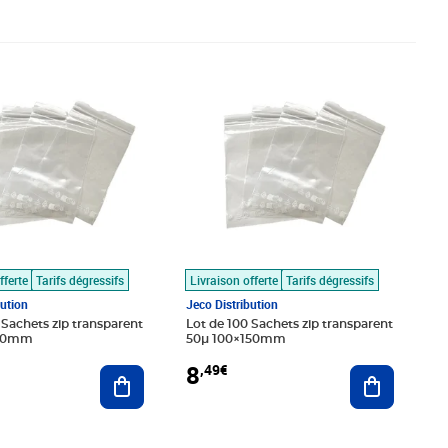
€
Prix 8,49€
fferte
Tarifs dégressifs
Livraison offerte
Tarifs dégressifs
bution
Jeco Distribution
 Sachets zip transparent
Lot de 100 Sachets zip transparent
170mm
50µ 100×150mm
8
,49€
Ajouter au panier
Ajouter au