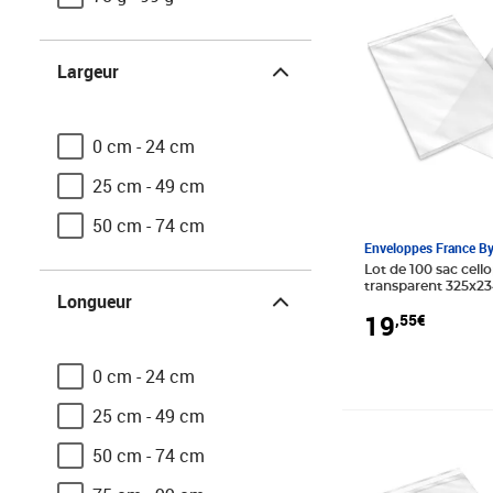
Largeur
Largeur
0 cm - 24 cm
25 cm - 49 cm
50 cm - 74 cm
Enveloppes France B
Lot de 100 sac cel
Longueur
transparent 325x
Longueur
19
,55€
0 cm - 24 cm
25 cm - 49 cm
Prix 26,45€
50 cm - 74 cm