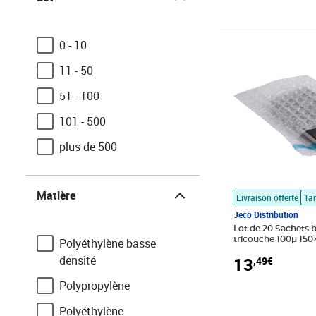
0 - 10
Prix 13,49€
11 - 50
51 - 100
101 - 500
plus de 500
Matière
Matière
Livraison offerte
Tar
Jeco Distribution
Lot de 20 Sachets bulles d’air
tricouche 100µ 15
Polyéthylène basse
Rabat adhésif de 
densité
13
,49€
Polypropylène
Polyéthylène