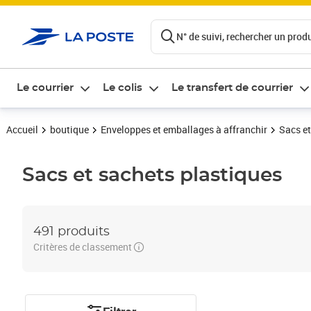
ontenu de la page
N° de suivi, rechercher un produi
Le courrier
Le colis
Le transfert de courrier
Accueil
boutique
Enveloppes et emballages à affranchir
Sacs et
Sacs et sachets plastiques
491 produits
Critères de classement