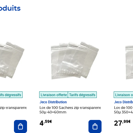
oduits
Prix 4,59€
Prix 27,9
ifs dégressifs
Livraison offerte
Tarifs dégressifs
Livraison o
Jeco Distribution
Jeco Distri
zip transparent
Lot de 100 Sachets zip transparent
Lot de 100
50µ 40×60mm
50µ 350×
4
27
,59€
,99€
Ajouter au panier
Ajouter au panier