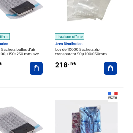
fferte
Livraison offerte
bution
Jeco Distribution
ir
Lot de 10000 Sachets zip
 100µ 150×250 mm avec
transparent 50µ 100×150mm
ésif de 50 mm
218
€
,19€
Ajouter au panier
Ajouter au
9€
Prix 84,43€