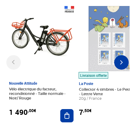
Prix 1 490,00€
Prix 7,50€
Livraison offerte
Nouvelle Attitude
La Poste
Vélo électrique du facteur,
Collector 4 timbres - Le Petit P
reconditionné - Taille normale -
- Lettre Verte
Noir/ Rouge
20g / France
1 490
7
,00€
,50€
Ajouter au panier