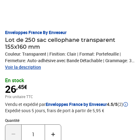
Enveloppes France By Enveseur
Lot de 250 sac cellophane transparent
155x160 mm
Couleur: Transparent | Finition: Clair | Format: Portefeuille |
Fermeture: Auto-adhésive avec Bande Détachable | Grammage: 30
Micro
Voir la description
En stock
26
,45€
Prix unitaire TTC
Vendu et expédié par
Enveloppes France by Enveseur
4.5/5
(2)
Expédié sous 5 jours, frais de port à partir de 5,95 €
Quantité : 1
Quantité