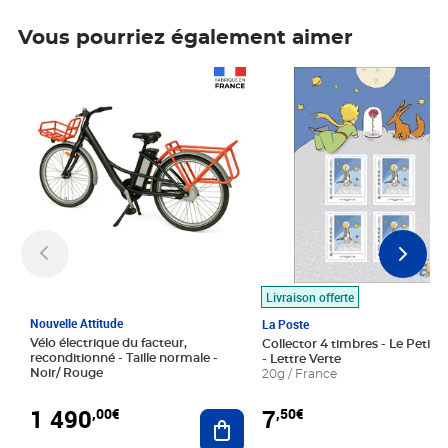
Vous pourriez également aimer
Prix 1 490,00€
Prix 7,50€
Livraison offerte
Nouvelle Attitude
La Poste
Vélo électrique du facteur,
Collector 4 timbres - Le Petit P
reconditionné - Taille normale -
- Lettre Verte
Noir/ Rouge
20g / France
1 490
7
,00€
,50€
Ajouter au panier