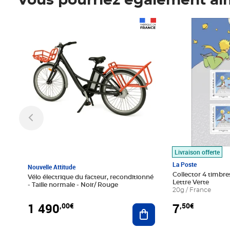
Vous pourriez également ai
Prix 1 490,00€
Prix 7,50€
Livraison offerte
La Poste
Nouvelle Attitude
Collector 4 timbres
Vélo électrique du facteur, reconditionné
Lettre Verte
- Taille normale - Noir/ Rouge
20g / France
1 490
7
,00€
,50€
Ajouter au panier