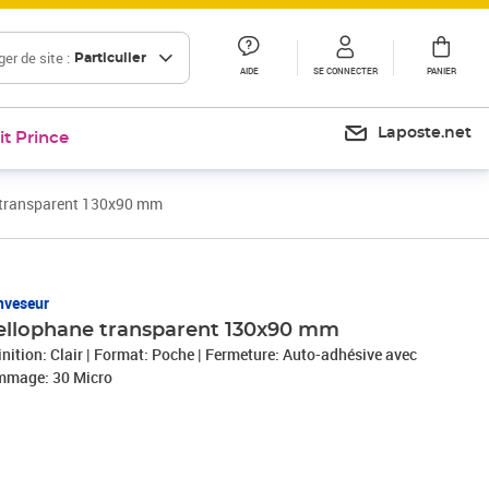
er de site :
Particulier
AIDE
SE CONNECTER
PANIER
Laposte.net
it Prince
e transparent 130x90 mm
nveseur
cellophane transparent 130x90 mm
inition: Clair | Format: Poche | Fermeture: Auto-adhésive avec
mmage: 30 Micro