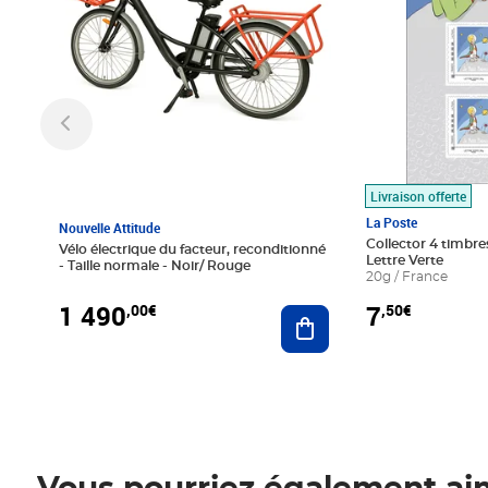
Livraison offerte
La Poste
Nouvelle Attitude
Collector 4 timbres
Vélo électrique du facteur, reconditionné
Lettre Verte
- Taille normale - Noir/ Rouge
20g / France
1 490
7
,00€
,50€
Ajouter au panier