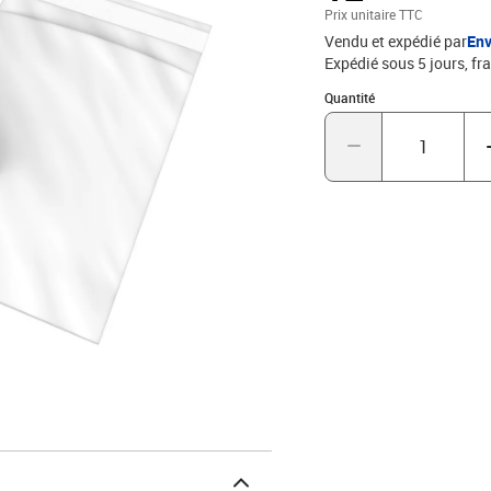
Prix unitaire TTC
Vendu et expédié par
Env
Expédié sous 5 jours, fra
Quantité : 1
Quantité