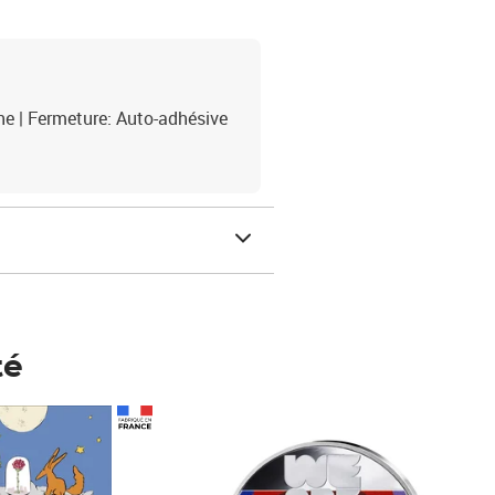
che | Fermeture: Auto-adhésive
té
Prix 148,00€