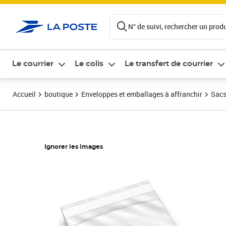
ontenu de la page
N° de suivi, rechercher un produi
Le courrier
Le colis
Le transfert de courrier
Accueil
boutique
Enveloppes et emballages à affranchir
Sacs
Ignorer les images