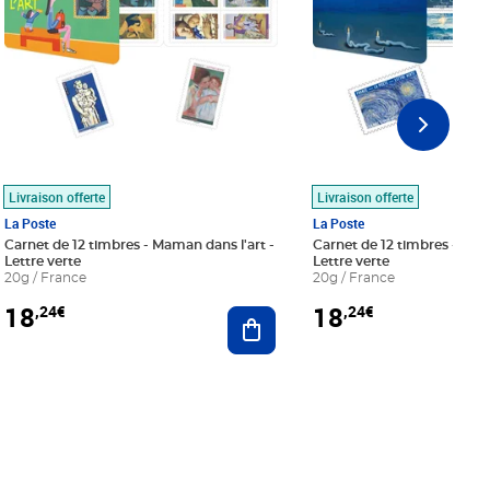
Livraison offerte
Livraison offerte
La Poste
La Poste
Carnet de 12 timbres - Maman dans l'art -
Carnet de 12 timbres - Le bl
Lettre verte
Lettre verte
20g / France
20g / France
18
18
,24€
,24€
r au panier
Ajouter au panier