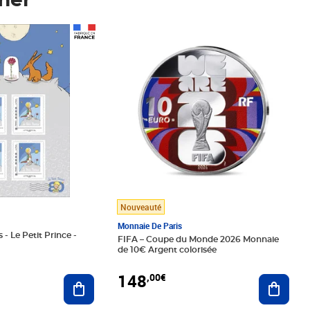
mer
Prix 148,00€
Nouveauté
Monnaie De Paris
 - Le Petit Prince -
FIFA – Coupe du Monde 2026 Monnaie
de 10€ Argent colorisée
148
,00€
Ajouter au panier
Ajoute