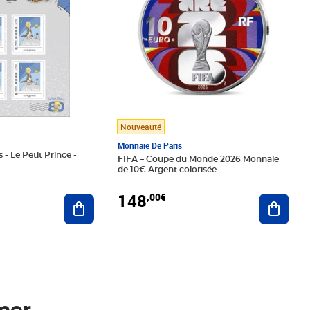
Nouveauté
Monnaie De Paris
 - Le Petit Prince -
FIFA – Coupe du Monde 2026 Monnaie
de 10€ Argent colorisée
148
,00€
Ajouter au panier
Ajoute