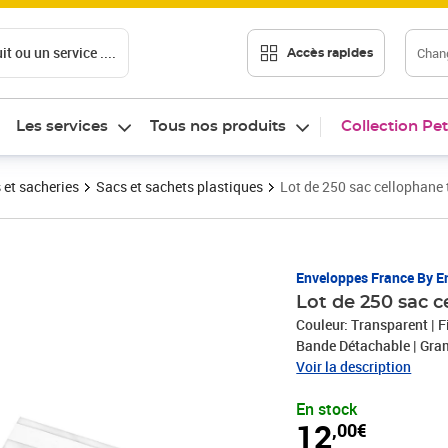
t ou un service ....
Chang
Accès rapides
Les services
Tous nos produits
Collection Pet
 et sacheries
Sacs et sachets plastiques
Lot de 250 sac cellophan
Prix 12,00€
Enveloppes France By E
Lot de 250 sac 
Couleur: Transparent | F
Bande Détachable | Gra
Voir la description
En stock
12
,00€