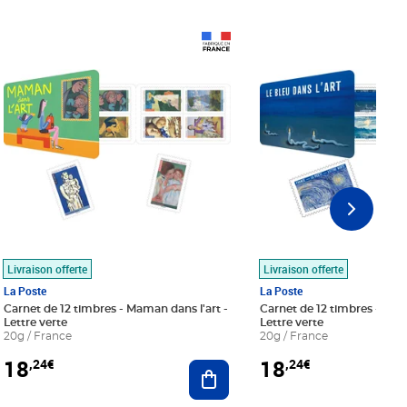
Prix 18,24€
Prix 18,24€
Livraison offerte
Livraison offerte
La Poste
La Poste
Carnet de 12 timbres - Maman dans l'art -
Carnet de 12 timbres - Le bl
Lettre verte
Lettre verte
20g / France
20g / France
18
18
,24€
,24€
r au panier
Ajouter au panier