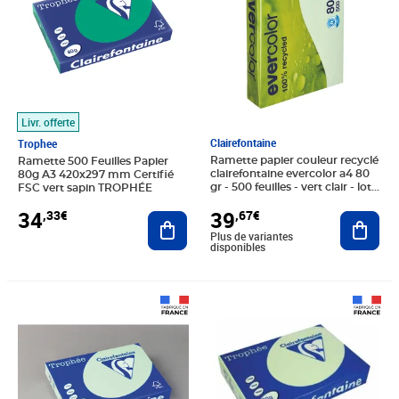
Livr. offerte
Clairefontaine
Trophee
Ramette papier couleur recyclé
Ramette 500 Feuilles Papier
clairefontaine evercolor a4 80
80g A3 420x297 mm Certifié
gr - 500 feuilles - vert clair - lot
FSC vert sapin TROPHÉE
de 5
39
34
,67€
,33€
Ajout
Ajouter au panier
Plus de variantes
disponibles
Prix 10,79€
Prix 10,34€