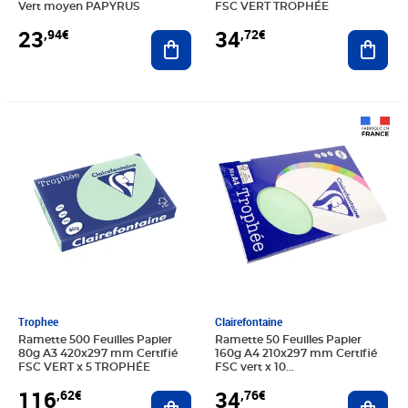
Vert moyen PAPYRUS
FSC VERT TROPHÉE
23
34
,94€
,72€
Ajouter au panier
Ajout
Prix 116,62€
Prix 34,76€
Trophee
Clairefontaine
Ramette 500 Feuilles Papier
Ramette 50 Feuilles Papier
80g A3 420x297 mm Certifié
160g A4 210x297 mm Certifié
FSC VERT x 5 TROPHÉE
FSC vert x 10
CLAIREFONTAINE
116
34
,62€
,76€
Ajouter au panier
Ajout