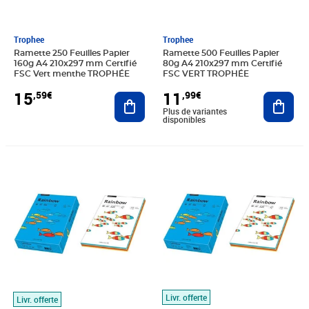
Trophee
Trophee
Ramette 250 Feuilles Papier
Ramette 500 Feuilles Papier
160g A4 210x297 mm Certifié
80g A4 210x297 mm Certifié
FSC Vert menthe TROPHÉE
FSC VERT TROPHÉE
15
11
,59€
,99€
Ajouter au panier
Ajout
Plus de variantes
disponibles
Prix 25,73€
Prix 27,80€
Livr. offerte
Livr. offerte