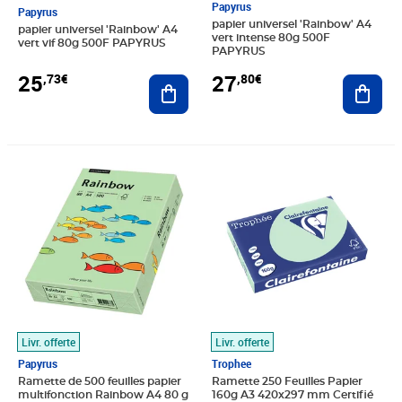
Papyrus
Papyrus
papier universel 'Rainbow' A4
papier universel 'Rainbow' A4
vert intense 80g 500F
vert vif 80g 500F PAPYRUS
PAPYRUS
25
27
,73€
,80€
Ajouter au panier
Ajout
Prix 23,94€
Prix 34,72€
Livr. offerte
Livr. offerte
Papyrus
Trophee
Ramette de 500 feuilles papier
Ramette 250 Feuilles Papier
multifonction Rainbow A4 80 g
160g A3 420x297 mm Certifié