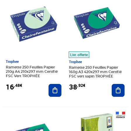
Livr. offerte
Trophee
Trophee
Ramette 250 Feuilles Papier
Ramette 250 Feuilles Papier
210g A4 210x297 mm Certifié
160g A3 420x297 mm Certifié
FSC Vert TROPHÉE
FSC vert sapin TROPHÉE
16
38
,48€
,92€
Ajouter au panier
Ajout
Prix 34,33€
Prix 39,67€