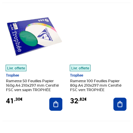
Prix 41,30€
Prix 32,82€
Livr. offerte
Livr. offerte
Trophee
Trophee
Ramette 50 Feuilles Papier
Ramette 100 Feuilles Papier
160g A4 210x297 mm Certifié
80g A4 210x297 mm Certifié
FSC vert sapin TROPHÉE
FSC vert TROPHÉE
41
32
,30€
,82€
Ajouter au panier
Ajout