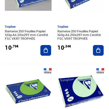
Trophee
Trophee
Ramette 250 Feuilles Papier
Ramette 250 Feuilles Papier
120g A4 210x297 mm Certifié
160g A4 210x297 mm Certifié
FSC VERT TROPHÉE
FSC VERT TROPHÉE
10
10
,79€
,34€
Ajouter au panier
Ajout
Prix 15,59€
Prix 11,99€