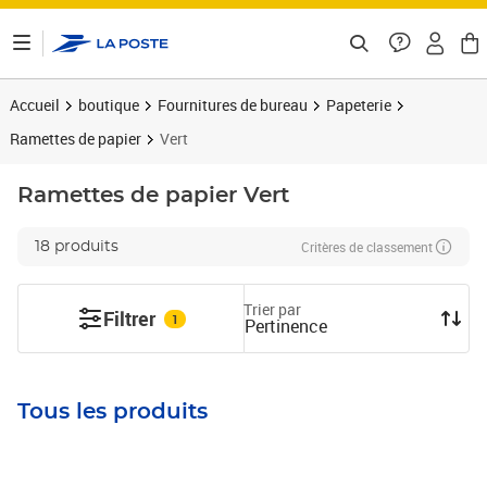
ontenu de la page
Accueil
boutique
Fournitures de bureau
Papeterie
Ramettes de papier
Vert
Ramettes de papier
Vert
Critères de classement
18 produits
Trier par
Filtrer
1
Pertinence
Tous les produits
Prix 16,48€
Prix 38,92€