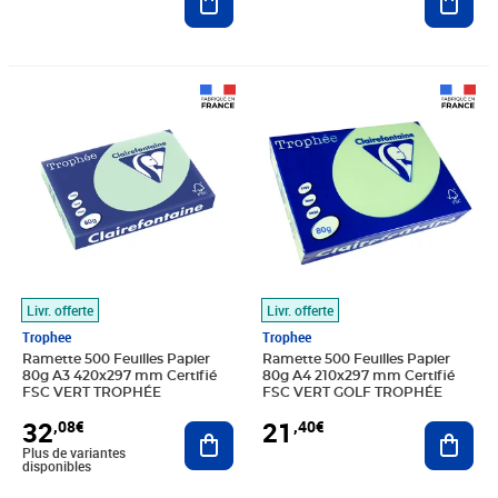
Prix 32,08€
Prix 21,40€
Livr. offerte
Livr. offerte
Trophee
Trophee
Ramette 500 Feuilles Papier
Ramette 500 Feuilles Papier
80g A3 420x297 mm Certifié
80g A4 210x297 mm Certifié
FSC VERT TROPHÉE
FSC VERT GOLF TROPHÉE
32
21
,08€
,40€
Ajouter au panier
Ajout
Plus de variantes
disponibles