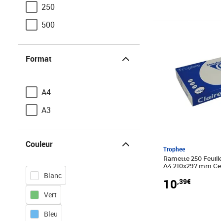
250
500
Prix 10,39€
Format
Format
A4
A3
Couleur
Couleur
Trophee
Ramette 250 Feuill
A4 210x297 mm Cer
Blanc
perle TROPHÉE
10
,39€
Vert
Bleu