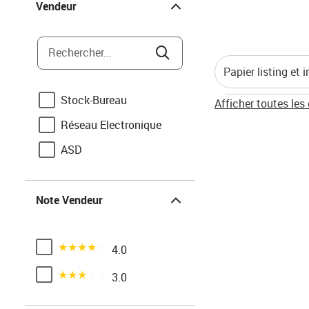
Vendeur
Rechercher...
Papier listing et
Stock-Bureau
Afficher toutes les
Papiers millimétr
Réseau Electronique
Blocs-notes et ca
ASD
Note Vendeur
Note Vendeur
Noté 4 sur 5
4.0
Noté 3 sur 5
3.0