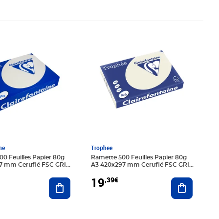
1€
Prix 19,39€
ne
Trophee
0 Feuilles Papier 80g
Ramette 500 Feuilles Papier 80g
7 mm Certifié FSC GRIS
A3 420x297 mm Certifié FSC GRIS
AIREFONTAINE
perle TROPHÉE
19
,39€
Ajouter au panier
Ajouter au