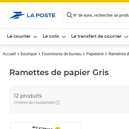
ontenu de la page
N° de suivi, rechercher un produi
Le courrier
Le colis
Le transfert de courrier
Accueil
boutique
Fournitures de bureau
Papeterie
Ramettes d
Ramettes de papier
Gris
12 produits
Critères de classement