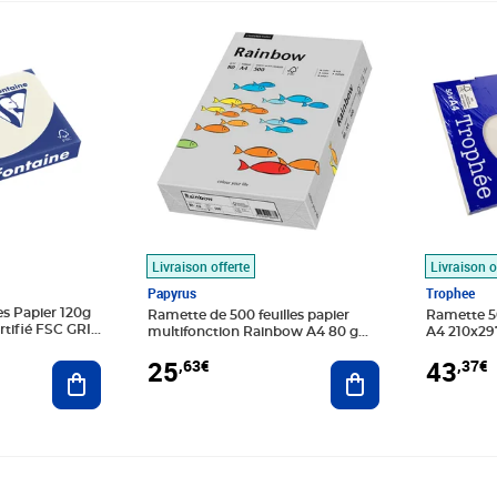
Prix 25,63€
Prix 43,3
Livraison offerte
Livraison o
Papyrus
Trophee
es Papier 120g
Ramette de 500 feuilles papier
Ramette 50
tifié FSC GRIS
multifonction Rainbow A4 80 g
A4 210x297
TAINE
Gris PAPYRUS
perle TR
25
43
,63€
,37€
Ajouter au panier
Ajouter au panier