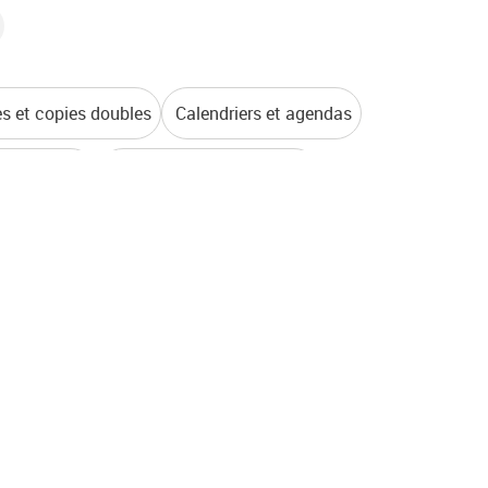
es et copies doubles
Calendriers et agendas
 de gestion
Répertoires et parapheurs