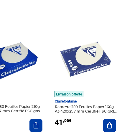
4€
Prix 41,06€
Livraison offerte
Clairefontaine
0 Feuilles Papier 210g
Ramette 250 Feuilles Papier 160g
 mm Certifié FSC gris
A3 420x297 mm Certifié FSC GRIS
AIREFONTAINE
PERLE CLAIREFONTAINE
41
,06€
Ajouter au panier
Ajouter au