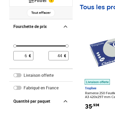
Filtrer
1
Tous les pr
Tout effacer
Fourchette de prix
Fourchette de prix
Prix 35,93€
€
€
Livraison offerte
Livraison offerte
Fabriqué en France
Trophee
Ramette 250 Feuill
Quantité par paquet
A3 420x297 mm Cer
Quantité par paquet
ACIER TROPHÉE
35
,93€