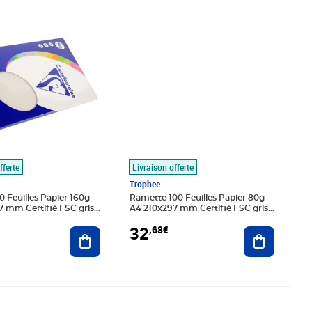
7€
Prix 32,68€
fferte
Livraison offerte
Trophee
 Feuilles Papier 160g
Ramette 100 Feuilles Papier 80g
 mm Certifié FSC gris
A4 210x297 mm Certifié FSC gris
OPHÉE
perle TROPHÉE
32
,68€
Ajouter au panier
Ajouter au