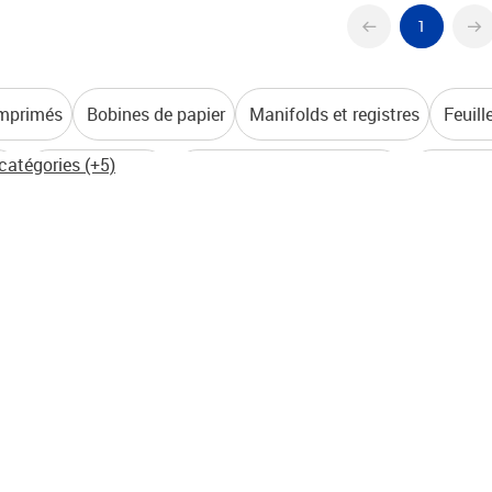
1
 imprimés
Bobines de papier
Manifolds et registres
Feuill
 catégories (+5)
és
Papiers calques
Organisateurs et recharges
Imprimés
rnets
Post-it
Cahiers
Fiches Bristol
Porte badges