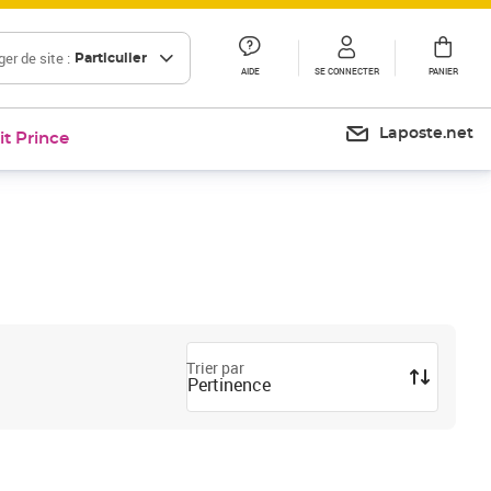
er de site :
Particulier
AIDE
SE CONNECTER
PANIER
Laposte.net
it Prince
Trier par
Pertinence