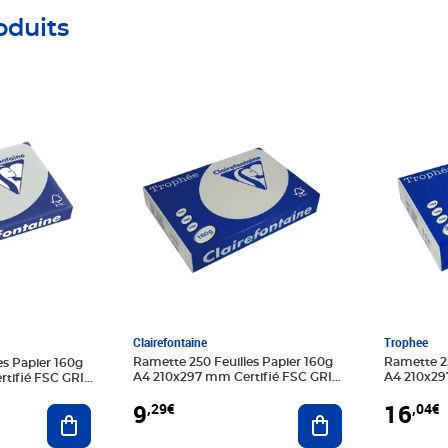
oduits
Prix 9,29€
Prix 16,0
Clairefontaine
Trophee
Ramette 250 Feuilles Papier 160g
Ramette 25
es Papier 160g
A4 210x297 mm Certifié FSC GRIS
A4 210x297
tifié FSC GRIS
ACIER CLAIREFONTAINE
acier CL
9
16
,29€
,04€
Ajouter au panier
Ajouter au panier