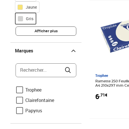
Jaune
Prix 6,71€
Gris
Afficher plus
Marques
Marques
Rechercher...
Trophee
Ramette 250 Feuill
A4 210x297 mm Cer
Trophee
PERLE CLAIREFON
6
,71€
Clairefontaine
Papyrus
Vendeur