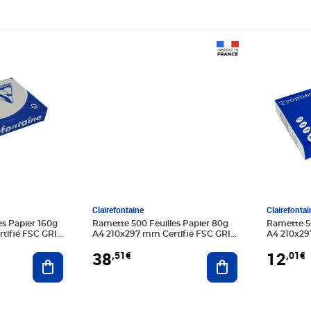
Prix 38,51€
Prix 12,0
Clairefontaine
Clairefontai
es Papier 160g
Ramette 500 Feuilles Papier 80g
Ramette 50
tifié FSC GRIS
A4 210x297 mm Certifié FSC GRIS
A4 210x29
ACIER x 5 CLAIREFONTAINE
ACIER CL
38
12
,51€
,01€
Ajouter au panier
Ajouter au panier