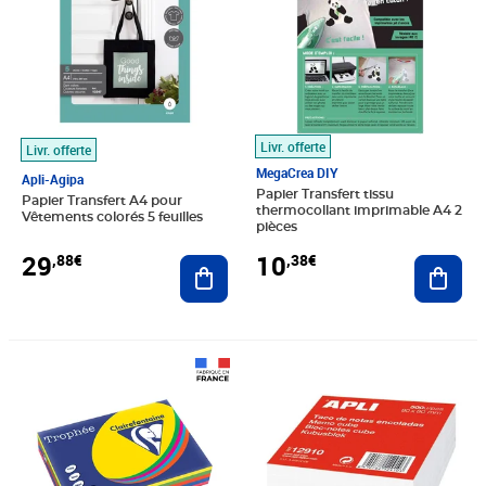
Livr. offerte
Livr. offerte
MegaCrea DIY
Apli-Agipa
Papier Transfert tissu
Papier Transfert A4 pour
thermocollant imprimable A4 2
Vêtements colorés 5 feuilles
pièces
29
10
,88€
,38€
Ajouter au panier
Ajout
Prix 14,17€
Prix 2,39€