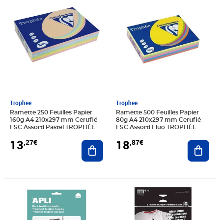
Trophee
Trophee
Ramette 250 Feuilles Papier
Ramette 500 Feuilles Papier
160g A4 210x297 mm Certifié
80g A4 210x297 mm Certifié
FSC Assorti Pastel TROPHÉE
FSC Assorti Fluo TROPHÉE
13
18
,27€
,87€
Ajouter au panier
Ajout
Prix 29,88€
Prix 10,38€