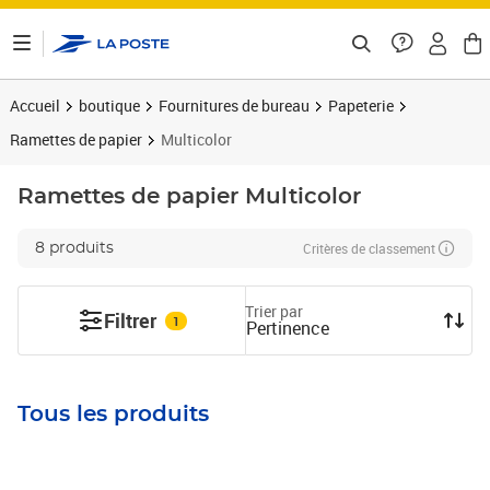
ontenu de la page
Accueil
boutique
Fournitures de bureau
Papeterie
Ramettes de papier
Multicolor
Ramettes de papier
Multicolor
Critères de classement
8 produits
Trier par
Filtrer
1
Pertinence
Tous les produits
Prix 13,27€
Prix 18,87€