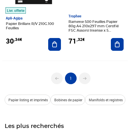
Livr. offerte
Trophee
Apli-Agipa
Ramette 500 Feuilles Papier
Papier Brillant R/V 210G.100
80g A4 210x297 mm Certifié
Feuilles
FSC Assorti Intense x 5
TROPHÉE
30
71
,34€
,32€
Ajouter au panier
Ajout
1
Papier listing et imprimés
Bobines de papier
Manifolds et registres
Les plus recherchés