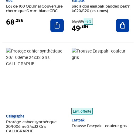
Gbc
Eastpak
Lot de 100 Optimal Couverture
Sac à dos eastpak padded pak'r
thermique 6 mm blanc GBC
k620/620 (les unies)
68
,28€
Ajouter au panier
55,00€
Ajout
-9%
49
,88€
Prix 2,36€
Prix 14,82€
Livr. offerte
Calligraphe
Eastpak
Protège-cahier synthétique
Trousse Eastpak - couleur gris
20/100ème 24x32 Gris
CALLIGRAPHE