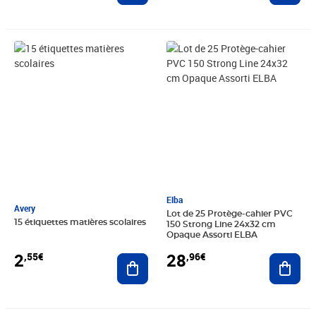
Prix 2,55€
Prix 28,96€
Elba
Avery
Lot de 25 Protège-cahier PVC
15 étiquettes matières scolaires
150 Strong Line 24x32 cm
Opaque Assorti ELBA
2
28
,55€
,96€
Ajouter au panier
Ajout