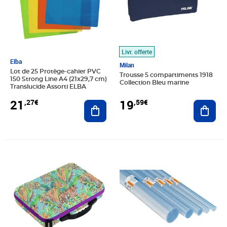
Livr. offerte
Elba
Milan
Lot de 25 Protège-cahier PVC
Trousse 5 compartiments 1918
150 Strong Line A4 (21x29,7 cm)
Collection Bleu marine
Translucide Assorti ELBA
19
21
,59€
,27€
Ajout
Ajouter au panier
Prix 71,27€
Prix 6,02€