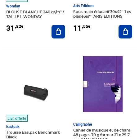
Aris Editions
Wonday
Sous main éducatif 30x42 ''Les
BLOUSE BLANCHE 240 gr/m² /
planètes''' ARIS EDITIONS
TAILLE L WONDAY
11
31
,55€
,82€
Ajout
Ajouter au panier
Prix 17,72€
Prix 2,39€
Livr. offerte
Calligraphe
Eastpak
Cahier de musique et de chant
Trousse Eastpak Benchmark
48 pages 70 g format 21 x 29 7
Black