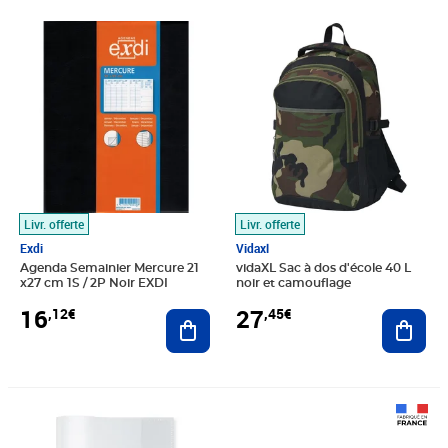
Prix 16,12€
Prix 27,45€
Livr. offerte
Livr. offerte
Exdi
Vidaxl
Agenda Semainier Mercure 21
vidaXL Sac à dos d'école 40 L
x27 cm 1S / 2P Noir EXDI
noir et camouflage
16
27
,12€
,45€
Ajouter au panier
Ajout
Prix 2,90€
Prix 54,45€