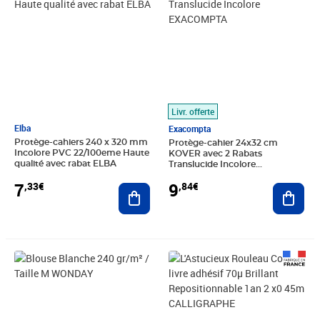
Livr. offerte
Elba
Exacompta
Protège-cahiers 240 x 320 mm
Protège-cahier 24x32 cm
Incolore PVC 22/100eme Haute
KOVER avec 2 Rabats
qualité avec rabat ELBA
Translucide Incolore
EXACOMPTA
7
9
,33€
,84€
Ajouter au panier
Ajout
Prix 33,90€
Prix 6,02€