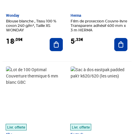
Wonday
Herma
Blouse blanche , Tissu 100 %
Film de protection Couvre-livre
coton 240 g/m², Taille XS
Transparent adhésif 400 mm x
WONDAY
3 m HERMA
18
5
,09€
,33€
Ajouter au panier
Ajout
Prix 68,28€
Prix barré 55,00€
Prix 49,88€
Livr. offerte
Livr. offerte