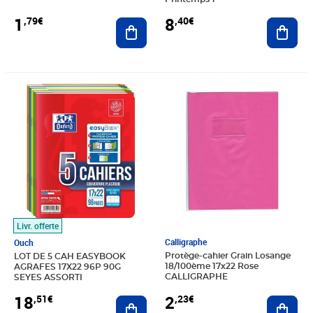
1
8
,79€
,40€
Ajouter au panier
Ajout
Prix 18,51€
Prix 2,23€
Livr. offerte
Calligraphe
Ouch
Protège-cahier Grain Losange
LOT DE 5 CAH EASYBOOK
18/100ème 17x22 Rose
AGRAFES 17X22 96P 90G
CALLIGRAPHE
SEYES ASSORTI
2
18
,23€
,51€
Ajout
Ajouter au panier