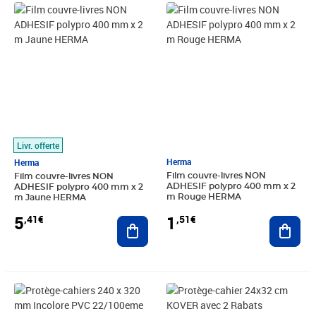
Prix 5,41€
Prix 1,51€
Livr. offerte
Herma
Herma
Film couvre-livres NON
Film couvre-livres NON
ADHESIF polypro 400 mm x 2
ADHESIF polypro 400 mm x 2
m Rouge HERMA
m Jaune HERMA
1
5
,51€
,41€
Ajout
Ajouter au panier
Prix 7,33€
Prix 9,84€