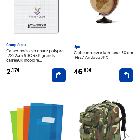
Conquérant
Jpc
Cahier poésie et chant polypro
Globe terrestre lumineux 30 cm
17X22cm 90G 48P grands
'First' Antique JPC
carreaux incolore
CONQUÉRANT
2
46
,17€
,83€
Ajouter au panier
Ajout
Prix 29,01€
Prix barré 37,99€
Prix 34,93€