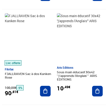
Prix barré 100,00€
Prix 90,81€
Prix 10,49€
Livr. offerte
Aris Editions
Filofax
Sous main éducatif 30x42
FJALLRAVEN Sac à dos Kanken
''j'apprends l'Anglais''' ARIS
Rose
EDITIONS
10
,49€
100,00€
Ajouter au panier
Ajout
-9%
90
,81€