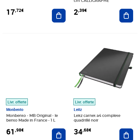
cm CALLIGRAPHE
17
2
,72€
,39€
Ajouter au panier
Ajout
Prix 61,98€
Prix 34,68€
Livr. offerte
Livr. offerte
Monbento
Leitz
Monbento - MB Original - le
Leitz carnet a4 complete
bento Made in France - 1 L
quadrillé noir
61
34
,98€
,68€
Ajouter au panier
Ajout