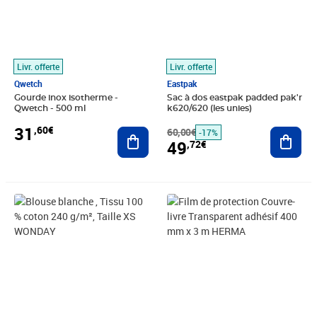
Livr. offerte
Livr. offerte
Qwetch
Eastpak
Gourde inox isotherme -
Sac à dos eastpak padded pak'r
Qwetch - 500 ml
k620/620 (les unies)
31
,60€
Ajouter au panier
60,00€
Ajout
-17%
49
,72€
Prix 18,09€
Prix 5,33€