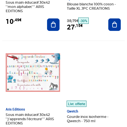
Sous main éducatif 30x42
Blouse blanche 100% coton -
''mon alphabet''' ARIS
Taille XL JPC CREATIONS
EDITIONS
10
,49€
Ajouter au panier
38,79€
Ajout
-30%
27
,15€
Prix 11,35€
Prix 35,25€
Livr. offerte
Aris Editions
Qwetch
Sous main éducatif 30x42
Gourde inox isotherme -
''j'apprends l'écriture''' ARIS
Qwetch - 750 ml
EDITIONS