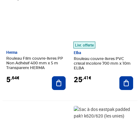
Livr. offerte
Herma
Elba
Rouleau Film couvre-livres PP
Rouleau couvre-livres PVC
Non Adhésif 400 mm x 5 m
cristal incolore 700 mm x 10m
Transparent HERMA
ELBA
5
25
,64€
,41€
Ajouter au panier
Ajout
Prix 31,60€
Prix barré 60,00€
Prix 49,72€