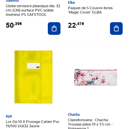
Safetool
Elba
Globe terrestre plastique dia. 32
Paquet de 5 Couvre-livres
cm (GM) surface PVC solide
'Magic Cover' ELBA
intérieur PS SAFETOOL
22
50
,41€
,39€
Ajout
Ajouter au panier
Prix 1,79€
Prix 8,40€
Chacha
Apli
Clairefontaine : Chacha :
Lot De 10 X Protege Cahier Pvc
Trousse plate 19 x 7.5 cm -
19/100 24X32 Jaune
Printemps 1