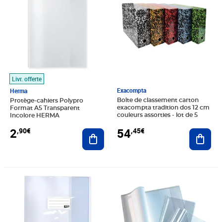
Livr. offerte
Exacompta
Herma
Boîte de classement carton
Protège-cahiers Polypro
exacompta tradition dos 12 cm
Format A5 Transparent
couleurs assorties - lot de 5
Incolore HERMA
54
2
,45€
,90€
Ajout
Ajouter au panier
Prix 12,00€
Prix 2,80€