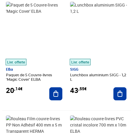
Prix 20,14€
Prix 43,55€
Livr. offerte
Livr. offerte
Elba
SIGG
Paquet de 5 Couvre-livres
Lunchbox aluminium SIGG - 1,2
'Magic Cover' ELBA
L
20
43
,14€
,55€
Ajouter au panier
Ajout
Prix 5,64€
Prix 25,41€