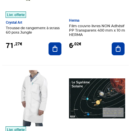
Livr. offerte
Herma
Crystal Art
Film couvre-livres NON Adhésif
Trousse de rangement à strass
PP Transparent 400 mm x 10 m
60 pots Jungle
HERMA
71
6
,27€
,02€
Ajouter au panier
Ajout
Prix 31,82€
Prix 11,55€
Livr. offerte