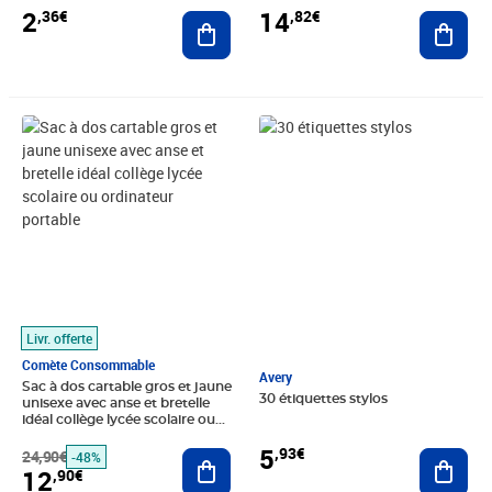
14
2
,82€
,36€
Ajout
Ajouter au panier
Prix barré 24,90€
Prix 12,90€
Prix 5,93€
Livr. offerte
Comète Consommable
Avery
Sac à dos cartable gros et jaune
30 étiquettes stylos
unisexe avec anse et bretelle
idéal collège lycée scolaire ou
ordinateur portable
5
,93€
Ajout
24,90€
Ajouter au panier
-48%
12
,90€