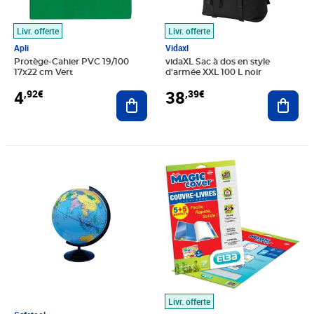
Livr. offerte
Livr. offerte
Apli
Vidaxl
Protège-Cahier PVC 19/100
vidaXL Sac à dos en style
17x22 cm Vert
d'armée XXL 100 L noir
4
38
,92€
,39€
Ajouter au panier
Ajout
Prix 50,39€
Prix 22,41€
Livr. offerte