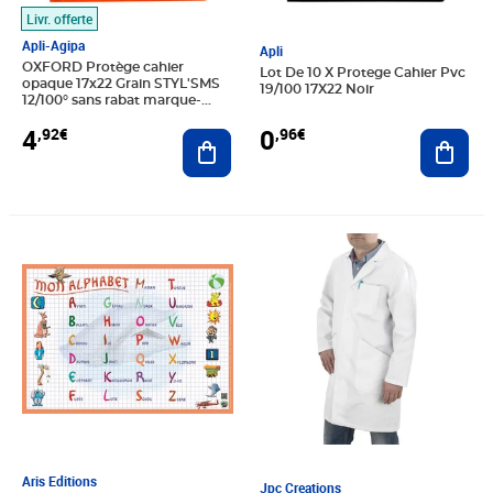
Livr. offerte
Apli-Agipa
Apli
OXFORD Protège cahier
Lot De 10 X Protege Cahier Pvc
opaque 17x22 Grain STYL'SMS
19/100 17X22 Noir
12/100° sans rabat marque-
page 17x22cm orange
0
4
,96€
,92€
Ajout
Ajouter au panier
Prix 10,49€
Prix barré 38,79€
Prix 27,15€
Aris Editions
Jpc Creations