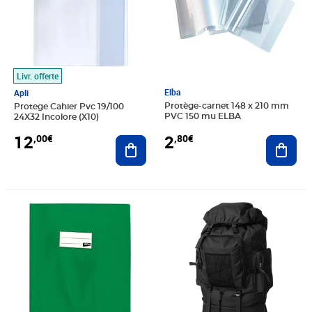
Livr. offerte
Elba
Apli
Protège-carnet 148 x 210 mm
Protege Cahier Pvc 19/100
PVC 150 mu ELBA
24X32 Incolore (X10)
2
12
,80€
,00€
Ajout
Ajouter au panier
Prix 4,92€
Prix 38,39€