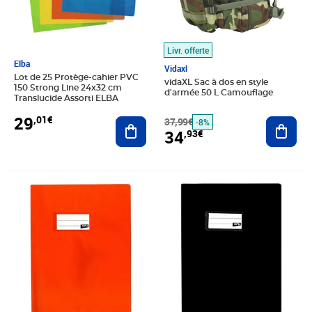
Livr. offerte
Elba
Vidaxl
Lot de 25 Protège-cahier PVC
vidaXL Sac à dos en style
150 Strong Line 24x32 cm
d'armée 50 L Camouflage
Translucide Assorti ELBA
29
,01€
37,99€
Ajout
Ajouter au panier
-8%
34
,93€
Prix 4,92€
Prix 0,96€