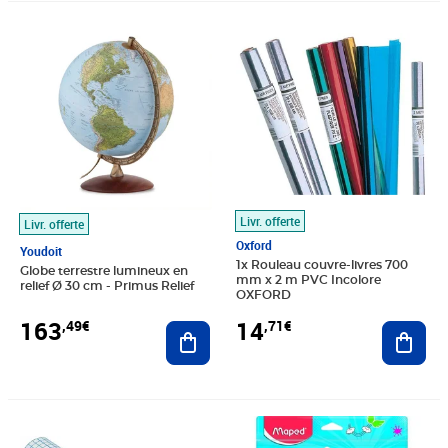
Prix 163,49€
Prix 14,71€
Livr. offerte
Livr. offerte
Oxford
Youdoit
1x Rouleau couvre-livres 700
Globe terrestre lumineux en
mm x 2 m PVC Incolore
relief Ø 30 cm - Primus Relief
OXFORD
163
14
,49€
,71€
Ajouter au panier
Ajout
Prix 37,20€
Prix 9,99€