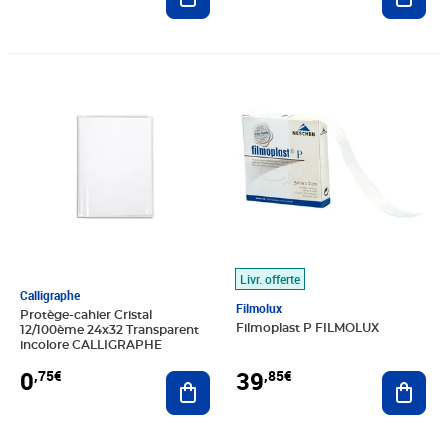
Prix 0,75€
Prix 39,85€
Livr. offerte
Calligraphe
Filmolux
Protège-cahier Cristal
Filmoplast P FILMOLUX
12/100ème 24x32 Transparent
incolore CALLIGRAPHE
39
0
,85€
,75€
Ajout
Ajouter au panier