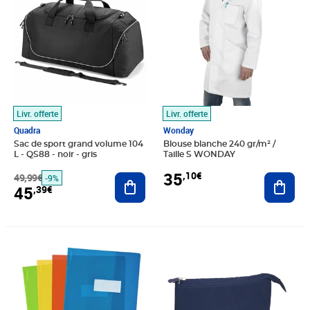
Livr. offerte
Livr. offerte
Quadra
Wonday
Sac de sport grand volume 104
Blouse blanche 240 gr/m² /
L - QS88 - noir - gris
Taille S WONDAY
35
,10€
49,99€
Ajouter au panier
Ajout
-9%
45
,39€
Prix 21,27€
Prix 19,59€