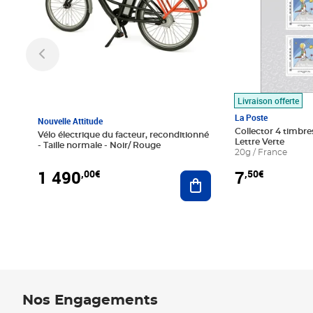
Livraison offerte
La Poste
Nouvelle Attitude
Collector 4 timbres
Vélo électrique du facteur, reconditionné
Lettre Verte
- Taille normale - Noir/ Rouge
20g / France
1 490
7
,00€
,50€
Ajouter au panier
Nos Engagements