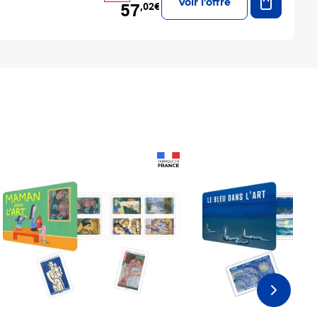
Voir l'offre
57
,02€
Prix 18,24€
Prix 18,24€