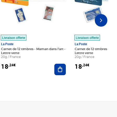
Livraison offerte
Livraison offerte
La Poste
La Poste
Carnet de 12 timbres - Maman dans l'art -
Carnet de 12 timbres - Le bl
Lettre verte
Lettre verte
20g / France
20g / France
18
18
,24€
,24€
r au panier
Ajouter au panier