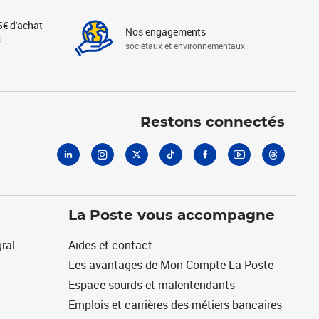
5€ d'achat
Nos engagements
s
sociétaux et environnementaux
Linkedin
Instagram
X
Tiktok
Facebook
Youtube
Threads
Restons connectés
La Poste vous accompagne
ral
Aides et contact
Les avantages de Mon Compte La Poste
Espace sourds et malentendants
Emplois et carrières des métiers bancaires