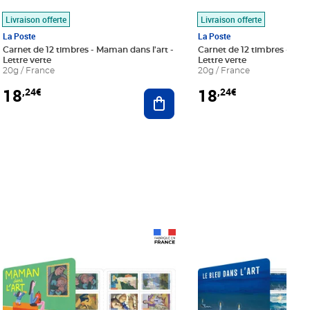
Livraison offerte
Livraison offerte
La Poste
La Poste
Carnet de 12 timbres - Maman dans l'art -
Carnet de 12 timbres - Le bl
Lettre verte
Lettre verte
20g / France
20g / France
18
18
,24€
,24€
r au panier
Ajouter au panier
Prix 18,24€
Prix 18,24€