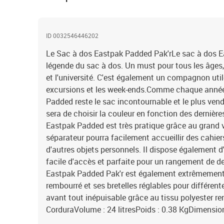
ID 0032546446202
Le Sac à dos Eastpak Padded Pak'rLe sac à dos E
légende du sac à dos. Un must pour tous les âges, 
et l'université. C'est également un compagnon util
excursions et les week-ends.Comme chaque année,
Padded reste le sac incontournable et le plus vendu
sera de choisir la couleur en fonction des dernièr
Eastpak Padded est très pratique grâce au grand v
séparateur pourra facilement accueillir des cahiers
d'autres objets personnels. Il dispose également d
facile d'accès et parfaite pour un rangement de d
Eastpak Padded Pak'r est également extrêmement
rembourré et ses bretelles réglables pour différentes 
avant tout inépuisable grâce au tissu polyester re
CorduraVolume : 24 litresPoids : 0.38 KgDimensio