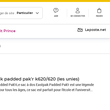
er de site :
Particulier
AIDE
SE CONNECTER
PANIER
Laposte.net
it Prince
)
Prix 49,82€
Prix barré 68,42 €
Prix 57,02€
k padded pak'r k620/620 (les unies)
dded Pak'rLe sac à dos Eastpak Padded Pak'r est une légende
r tous les âges, ce sac est parfait pour l'école et l'université.
agnon utile pour les randonnées, les excursions et les week-
e, en 2022 le sac à dos Eastpak Padded reste le sac
 vendu en France ! Le plus difficile sera de choisir la couleur