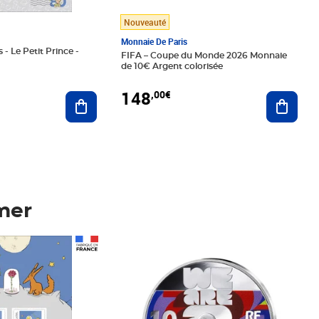
Nouveauté
Monnaie De Paris
 - Le Petit Prince -
FIFA – Coupe du Monde 2026 Monnaie
de 10€ Argent colorisée
148
,00€
Ajouter au panier
Ajoute
mer
Prix 148,00€