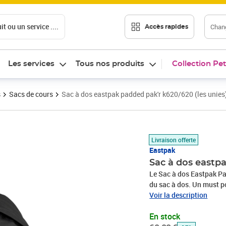
t ou un service ....
Chang
Accès rapides
Les services
Tous nos produits
Collection Pet
s
Sacs de cours
Sac à dos eastpak padded pak'r k620/620 (les unies
Prix barré 60,00 €
Prix 49,72€
Livraison offerte
Eastpak
Sac à dos eastpa
Le Sac à dos Eastpak Pa
du sac à dos. Un must pou
C'est également un comp
Voir la description
ends.Comme chaque anné
En stock
incontournable et le plus