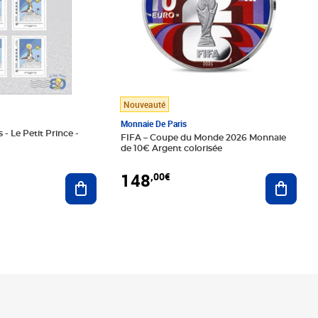
Nouveauté
Monnaie De Paris
 - Le Petit Prince -
FIFA – Coupe du Monde 2026 Monnaie
de 10€ Argent colorisée
148
,00€
Ajouter au panier
Ajoute