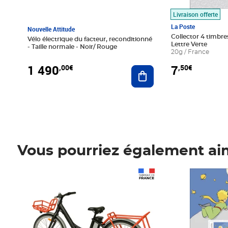
Livraison offerte
La Poste
Nouvelle Attitude
Collector 4 timbres
Vélo électrique du facteur, reconditionné
Lettre Verte
- Taille normale - Noir/ Rouge
20g / France
1 490
7
,00€
,50€
Ajouter au panier
Vous pourriez également ai
Prix 1 490,00€
Prix 7,50€