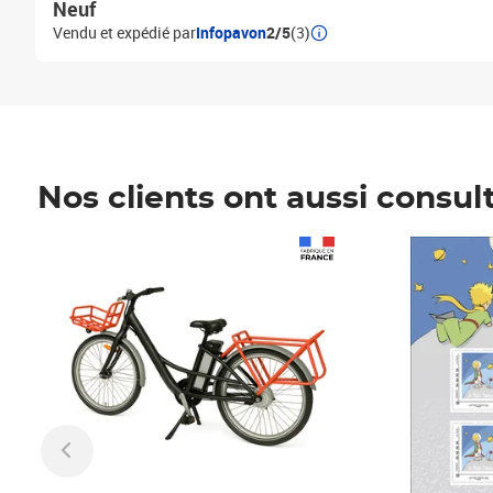
Neuf
Vendu et expédié par
Infopavon
2/5
(3)
Nos clients ont aussi consul
Prix 1 490,00€
Prix 7,50€