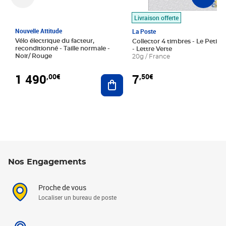
Livraison offerte
Nouvelle Attitude
La Poste
Vélo électrique du facteur,
Collector 4 timbres - Le Petit P
reconditionné - Taille normale -
- Lettre Verte
Noir/ Rouge
20g / France
1 490
7
,00€
,50€
Ajouter au panier
Nos Engagements
Proche de vous
Localiser un bureau de poste