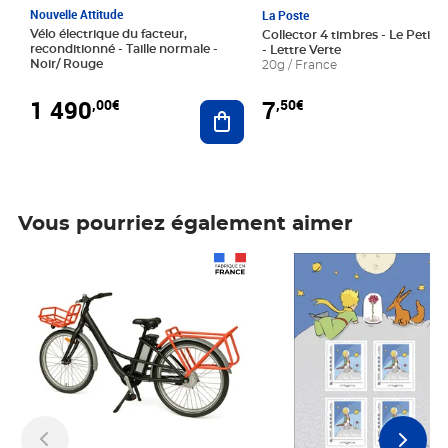
Nouvelle Attitude
La Poste
Vélo électrique du facteur,
Collector 4 timbres - Le Petit P
reconditionné - Taille normale -
- Lettre Verte
Noir/ Rouge
20g / France
1 490
7
,00€
,50€
Ajouter au panier
Vous pourriez également aimer
Prix 1 490,00€
Prix 7,50€