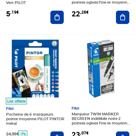
pointes ogives:fine et moyenne
Vert PILOT
x 10 PILOT
22
5
,26€
,19€
Ajout
Ajouter au panier
Prix barré 24,99€
Prix 23,13€
Prix 23,07€
Livr. offerte
Pilot
Pilot
Marqueur TWIN MARKER
Pochette de 6 marqueurs
BEGREEN indélibile noire 2
pointe moyenne PILOT PINTOR
pointes ogives fine et moyenne
métal
x 10 PILOT
23
,07€
Ajout
24,99€
Ajouter au panier
-7%