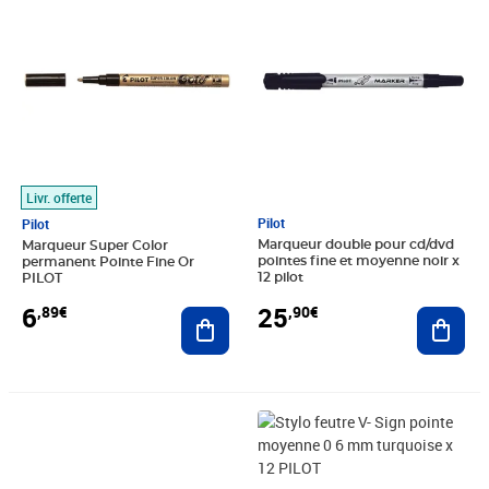
Livr. offerte
Pilot
Pilot
Marqueur double pour cd/dvd
Marqueur Super Color
pointes fine et moyenne noir x
permanent Pointe Fine Or
12 pilot
PILOT
25
6
,90€
,89€
Ajout
Ajouter au panier
Prix 8,42€
Prix 30,34€