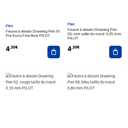
Pilot
Pilot
Feutre à dessin Drawing Pen
Feutre à dessin Drawing Pen 01
02, noir taille du tracé: 0,35 mm
Pte Extra Fine Noir PILOT
PILOT
4
4
,30€
,30€
Ajouter au panier
Ajout
Prix 4,26€
Prix 3,88€