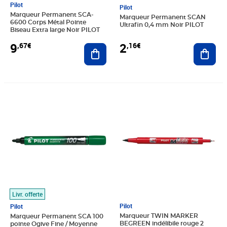
Pilot
Pilot
Marqueur Permanent SCA-
Marqueur Permanent SCAN
6600 Corps Métal Pointe
Ultrafin 0,4 mm Noir PILOT
Biseau Extra large Noir PILOT
2
9
,16€
,67€
Ajout
Ajouter au panier
Prix 5,19€
Prix 22,26€
Livr. offerte
Pilot
Pilot
Marqueur TWIN MARKER
Marqueur Permanent SCA 100
BEGREEN indélibile rouge 2
pointe Ogive Fine / Moyenne