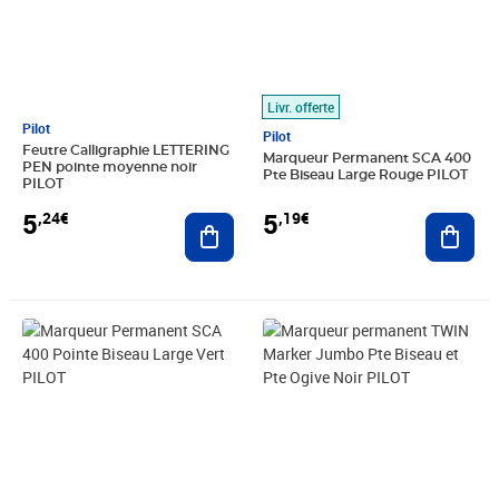
Livr. offerte
Pilot
Pilot
Feutre Calligraphie LETTERING
Marqueur Permanent SCA 400
PEN pointe moyenne noir
Pte Biseau Large Rouge PILOT
PILOT
5
5
,19€
,24€
Ajout
Ajouter au panier
Prix 5,19€
Prix 6,49€