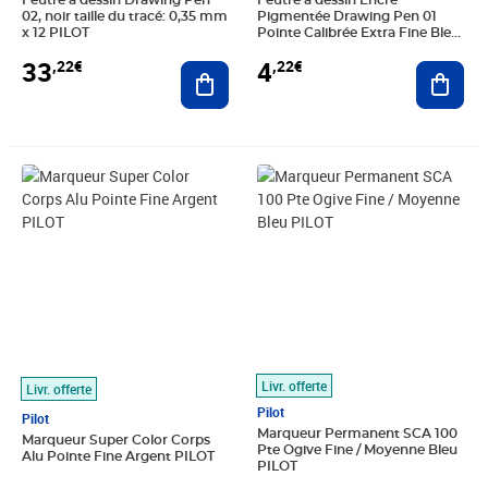
Feutre à dessin Drawing Pen
Feutre à dessin Encre
02, noir taille du tracé: 0,35 mm
Pigmentée Drawing Pen 01
x 12 PILOT
Pointe Calibrée Extra Fine Bleu
PILOT
33
4
,22€
,22€
Ajouter au panier
Ajout
Prix 6,79€
Prix 3,72€
Livr. offerte
Livr. offerte
Pilot
Pilot
Marqueur Permanent SCA 100
Marqueur Super Color Corps
Pte Ogive Fine / Moyenne Bleu
Alu Pointe Fine Argent PILOT
PILOT