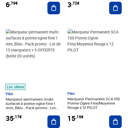
6
3
,79€
,72€
Ajouter au panier
Ajout
Prix 35,17€
Prix 15,15€
Livr. offerte
Pilot
Pilot
Marqueur Permanent SCA 100
Marqueur permanent multi-
Pointe Ogive Fine/Moyenne
surfaces à pointe ogive fine 1
Rouge x 12 PILOT
mm, Bleu - Pack promo : Lot
de 15 marqueurs + 5 OFFERTS
15
35
,15€
,17€
Ajout
(boîte 20 unités)
Ajouter au panier