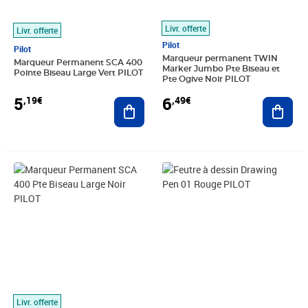
Livr. offerte
Livr. offerte
Pilot
Pilot
Marqueur permanent TWIN
Marqueur Permanent SCA 400
Marker Jumbo Pte Biseau et
Pointe Biseau Large Vert PILOT
Pte Ogive Noir PILOT
5
6
,19€
,49€
Ajouter au panier
Ajout
Prix 3,92€
Prix 3,90€
Livr. offerte