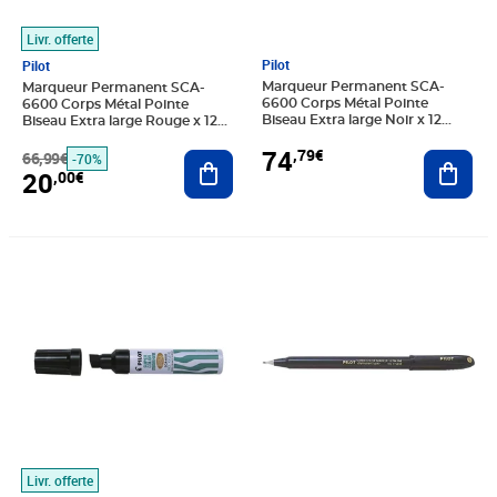
Livr. offerte
Pilot
Pilot
Marqueur Permanent SCA-
Marqueur Permanent SCA-
6600 Corps Métal Pointe
6600 Corps Métal Pointe
Biseau Extra large Noir x 12
Biseau Extra large Rouge x 12
PILOT
PILOT
74
,79€
Ajout
66,99€
Ajouter au panier
-70%
20
,00€
Prix 9,67€
Prix 2,16€
Livr. offerte