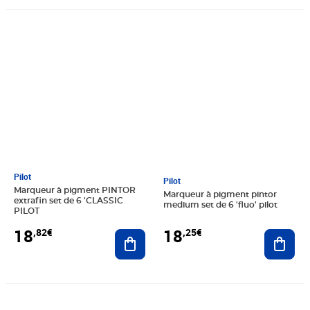
Prix 18,82€
Prix 18,25€
Pilot
Pilot
Marqueur à pigment PINTOR
Marqueur à pigment pintor
extrafin set de 6 'CLASSIC
medium set de 6 'fluo' pilot
PILOT
18
18
,82€
,25€
Ajouter au panier
Ajout
Prix 6,89€
Prix 25,90€