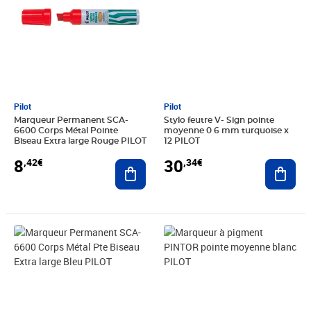
Pilot
Pilot
Marqueur Permanent SCA-
Stylo feutre V- Sign pointe
6600 Corps Métal Pointe
moyenne 0 6 mm turquoise x
Biseau Extra large Rouge PILOT
12 PILOT
8
30
,42€
,34€
Ajouter au panier
Ajout
Prix 18,03€
Prix 6,98€