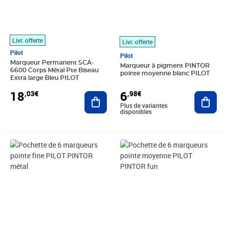
Livr. offerte
Livr. offerte
Pilot
Pilot
Marqueur Permanent SCA-
Marqueur à pigment PINTOR
6600 Corps Métal Pte Biseau
pointe moyenne blanc PILOT
Extra large Bleu PILOT
18
6
,03€
,98€
Ajouter au panier
Ajout
Plus de variantes
disponibles
Prix 21,75€
Prix 24,43€