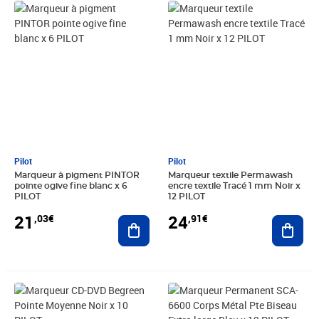
Prix 21,03€
Prix 24,91€
Pilot
Pilot
Marqueur à pigment PINTOR
Marqueur textile Permawash
pointe ogive fine blanc x 6
encre textile Tracé 1 mm Noir x
PILOT
12 PILOT
21
24
,03€
,91€
Ajouter au panier
Ajout
Prix 18,49€
Prix barré 61,99€
Prix 20,14€