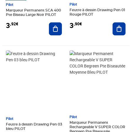
Pilot
Pilot
Feutre à dessin Drawing Pen 01
Marqueur Permanent SCA 400
Rouge PILOT
Pte Biseau Large Noir PILOT
3
3
,90€
,92€
Ajout
Ajouter au panier
Prix 3,87€
Prix 4,02€
Pilot
Pilot
Marqueur Permanent
Feutre à dessin Drawing Pen 03
Rechargeable V SUPER COLOR
bleu PILOT
Begreen Pte Biseautée