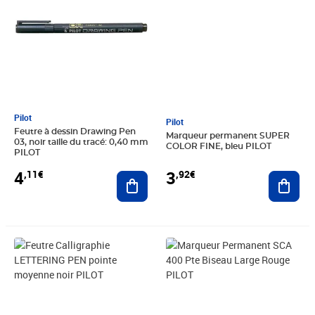
Pilot
Pilot
Feutre à dessin Drawing Pen
Marqueur permanent SUPER
03, noir taille du tracé: 0,40 mm
COLOR FINE, bleu PILOT
PILOT
4
3
,11€
,92€
Ajouter au panier
Ajout
Prix 5,24€
Prix 5,19€