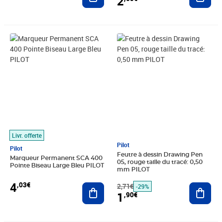
2
Prix 4,03€
Prix barré 2,71€
Prix 1,90€
Livr. offerte
Pilot
Pilot
Feutre à dessin Drawing Pen
Marqueur Permanent SCA 400
05, rouge taille du tracé: 0,50
Pointe Biseau Large Bleu PILOT
mm PILOT
4
,03€
Ajouter au panier
2,71€
Ajout
-29%
1
,90€