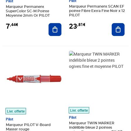
Pilot
Pilot
Marqueur Permanent SCAN EF
Marqueur Permanent
pointe Fibre Extra Fine Noir x 12
SuperColor SC-M Pointe
PILOT
Moyenne 2mm Or PILOT
23
7
,81€
,44€
Ajout
Ajouter au panier
Prix 6,11€
Prix 4,66€
Livr. offerte
Livr. offerte
Pilot
Pilot
Marqueur TWIN MARKER
Marqueur PILOT V-Board
indélibile bleue 2 pointes
Master rouge