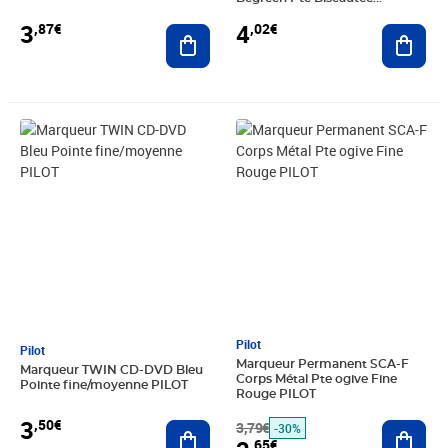
Moyenne Bleu PILOT
3
4
,87€
,02€
Ajouter au panier
Ajout
Prix 3,50€
Prix barré 3,79€
Prix 2,65€
Pilot
Pilot
Marqueur Permanent SCA-F
Marqueur TWIN CD-DVD Bleu
Corps Métal Pte ogive Fine
Pointe fine/moyenne PILOT
Rouge PILOT
3
,50€
Ajouter au panier
3,79€
Ajout
-30%
,65€