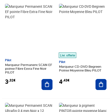
Prix 3,32€
Prix 4,43€
Livr. offerte
Pilot
Pilot
Marqueur Permanent SCAN EF
Marqueur CD-DVD Begreen
pointe Fibre Extra Fine Noir
Pointe Moyenne Bleu PILOT
PILOT
4
3
,43€
,32€
Ajout
Ajouter au panier
Prix 23,82€
Prix 20,90€