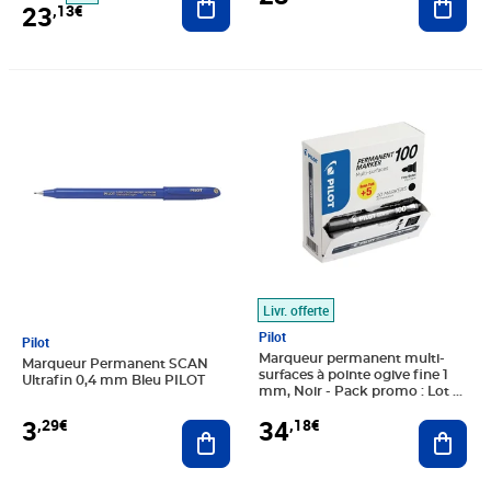
23
,13€
Prix 3,29€
Prix 34,18€
Livr. offerte
Pilot
Pilot
Marqueur permanent multi-
Marqueur Permanent SCAN
surfaces à pointe ogive fine 1
Ultrafin 0,4 mm Bleu PILOT
mm, Noir - Pack promo : Lot de
15 marqueurs + 5 OFFERTS
3
34
,29€
,18€
Ajouter au panier
(paquet 20 unités)
Ajout