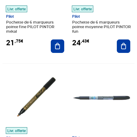
Livr. offerte
Livr. offerte
Pilot
Pilot
Pochette de 6 marqueurs
Pochette de 6 marqueurs
pointe fine PILOT PINTOR
pointe moyenne PILOT PINTOR
métal
fun
21
24
,75€
,43€
Ajouter au panier
Ajout
Prix 7,44€
Prix 23,81€
Livr. offerte