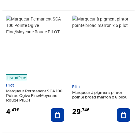
Prix 4,41€
Prix 29,74€
Livr. offerte
Pilot
Pilot
Marqueur Permanent SCA 100
Marqueur à pigment pintor
Pointe Ogive Fine/Moyenne
pointe broad marron x 6 pilot
Rouge PILOT
29
4
,74€
,41€
Ajout
Ajouter au panier