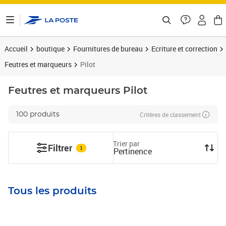
ontenu de la page
Accueil
boutique
Fournitures de bureau
Ecriture et correction
Feutres et marqueurs
Pilot
Feutres et marqueurs
Pilot
Critères de classement
100 produits
Trier par
Filtrer
1
Pertinence
Tous les produits
Prix 6,79€
Prix 6,93€