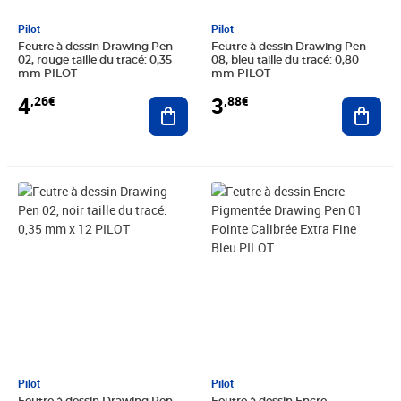
Pilot
Pilot
Feutre à dessin Drawing Pen
Feutre à dessin Drawing Pen
02, rouge taille du tracé: 0,35
08, bleu taille du tracé: 0,80
mm PILOT
mm PILOT
4
3
,26€
,88€
Ajouter au panier
Ajout
Prix 33,22€
Prix 4,22€
Pilot
Pilot