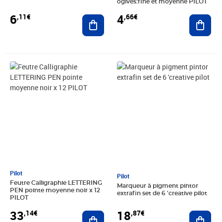
ogives:fine et moyenne PILOT
6
4
,11€
,66€
Ajouter au panier
Ajout
Prix 33,14€
Prix 18,87€
Pilot
Pilot
Feutre Calligraphie LETTERING
Marqueur à pigment pintor
PEN pointe moyenne noir x 12
extrafin set de 6 'creative pilot
PILOT
33
18
,14€
,87€
Ajouter au panier
Ajout