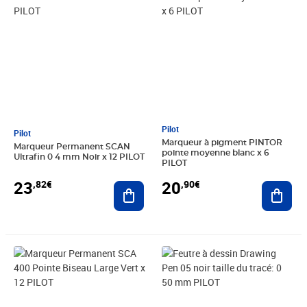
Pilot
Pilot
Marqueur à pigment PINTOR
Marqueur Permanent SCAN
pointe moyenne blanc x 6
Ultrafin 0 4 mm Noir x 12 PILOT
PILOT
23
20
,82€
,90€
Ajouter au panier
Ajout
Prix 14,48€
Prix 4,30€