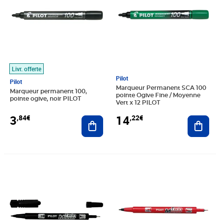
Livr. offerte
Pilot
Pilot
Marqueur Permanent SCA 100
Marqueur permanent 100,
pointe Ogive Fine / Moyenne
pointe ogive, noir PILOT
Vert x 12 PILOT
3
14
,84€
,22€
Ajouter au panier
Ajout
Prix 4,55€
Prix 4,60€