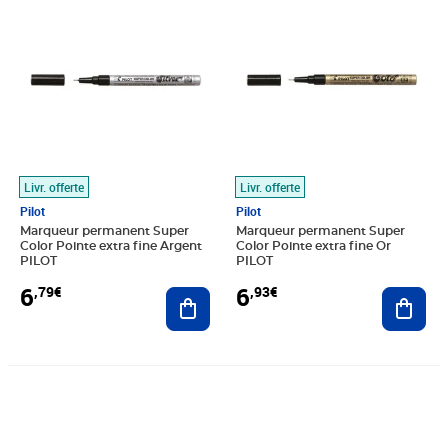
Livr. offerte
Livr. offerte
Pilot
Pilot
Marqueur permanent Super
Marqueur permanent Super
Color Pointe extra fine Argent
Color Pointe extra fine Or
PILOT
PILOT
6
6
,79€
,93€
Ajouter au panier
Ajout
Prix 3,84€
Prix 14,22€