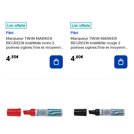
Livr. offerte
Livr. offerte
Pilot
Pilot
Marqueur TWIN MARKER
Marqueur TWIN MARKER
BEGREEN indélibile noire 2
BEGREEN indélibile rouge 2
pointes ogives fine et moyenne
pointes ogives:fine et moyenne
PILOT
PILOT
4
4
,55€
,60€
Ajouter au panier
Ajout
Prix barré 66,99€
Prix 20,00€
Prix 74,79€