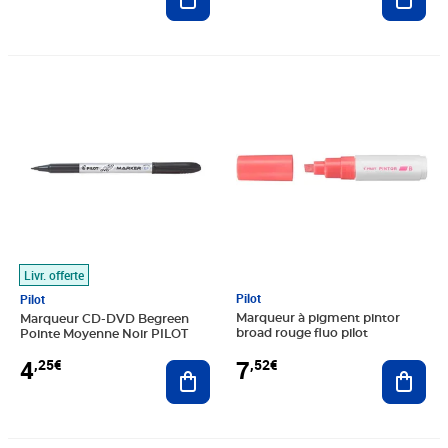
Prix 4,25€
Prix 7,52€
Livr. offerte
Pilot
Pilot
Marqueur à pigment pintor
Marqueur CD-DVD Begreen
broad rouge fluo pilot
Pointe Moyenne Noir PILOT
7
4
,52€
,25€
Ajout
Ajouter au panier