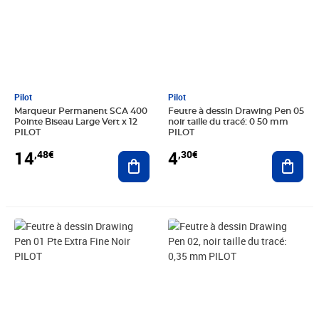
Pilot
Pilot
Marqueur Permanent SCA 400
Feutre à dessin Drawing Pen 05
Pointe Biseau Large Vert x 12
noir taille du tracé: 0 50 mm
PILOT
PILOT
14
4
,48€
,30€
Ajouter au panier
Ajout
Prix 4,30€
Prix 4,30€