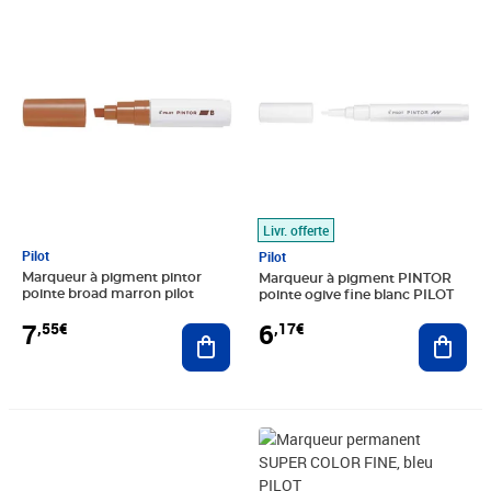
Prix 7,55€
Prix 6,17€
Livr. offerte
Pilot
Pilot
Marqueur à pigment pintor
Marqueur à pigment PINTOR
pointe broad marron pilot
pointe ogive fine blanc PILOT
7
6
,55€
,17€
Ajouter au panier
Ajout
Prix 4,11€
Prix 3,92€