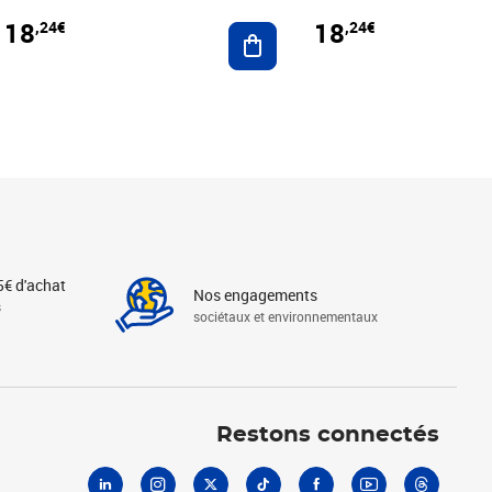
18
18
,24€
,24€
r au panier
Ajouter au panier
5€ d'achat
Nos engagements
s
sociétaux et environnementaux
Linkedin
Instagram
X
Tiktok
Facebook
Youtube
Threads
Restons connectés