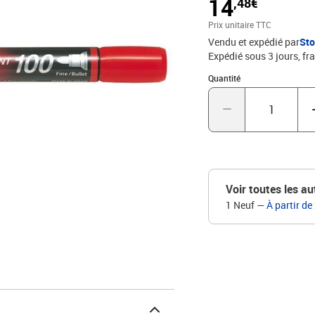
14
,48€
100 et sa pointe fineLe 
avoir sous la main tous l
Prix unitaire TTC
défis !, PHOTOS NON
Vendu et expédié par
St
Expédié sous 3 jours, fra
Quantité : 1
Quantité
Voir toutes les au
1 Neuf
—
À partir de