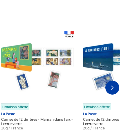
Prix 18,24€
Prix 18,24€
Livraison offerte
Livraison offerte
La Poste
La Poste
Carnet de 12 timbres - Maman dans l'art -
Carnet de 12 timbres - Le bl
Lettre verte
Lettre verte
20g / France
20g / France