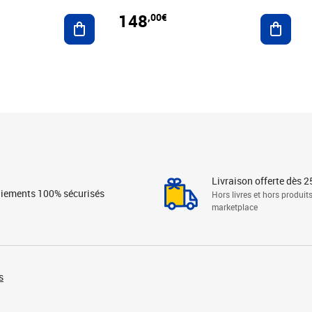
148
,00€
Ajouter au panier
Ajoute
Livraison offerte dès 2
iements 100% sécurisés
Hors livres et hors produit
marketplace
s