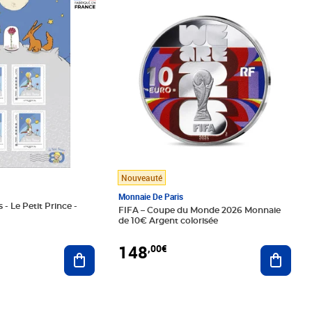
Prix 148,00€
Nouveauté
Monnaie De Paris
 - Le Petit Prince -
FIFA – Coupe du Monde 2026 Monnaie
de 10€ Argent colorisée
148
,00€
Ajouter au panier
Ajoute