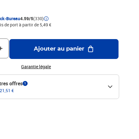
nouveau Pilot Permanent Marker a le profil du pro qu’on aime
es jours : sérieux, fiable et toujours partant pour relever les
 CONTRACTUELLES
ock-Bureau
4.59/5
(330)
is de port à partir de 5,49 €
Ajouter au panier
Garantie légale
tres offres
1
 21,51 €