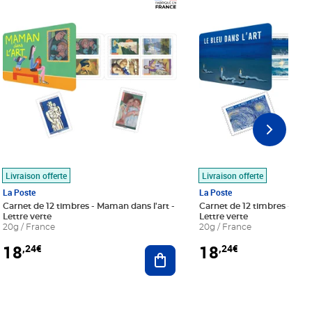
Prix 18,24€
Prix 18,24€
Livraison offerte
Livraison offerte
La Poste
La Poste
Carnet de 12 timbres - Maman dans l'art -
Carnet de 12 timbres - Le bl
Lettre verte
Lettre verte
20g / France
20g / France
18
18
,24€
,24€
r au panier
Ajouter au panier