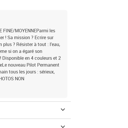
UE FINE/MOYENNEParmi les
r ! Sa mission ? Ecrire sur
n plus ? Résister à tout : l’eau,
même si on a égaré son
 Disponible en 4 couleurs et 2
ineLe nouveau Pilot Permanent
ain tous les jours : sérieux,
!, PHOTOS NON