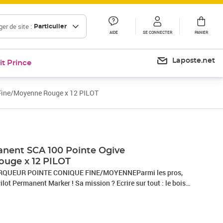
er de site :
Particulier
AIDE
SE CONNECTER
PANIER
Laposte.net
it Prince
Fine/Moyenne Rouge x 12 PILOT
Prix 21,51€
nent SCA 100 Pointe Ogive
ouge x 12 PILOT
MARQUEUR POINTE CONIQUE FINE/MOYENNEParmi les pros,
ilot Permanent Marker ! Sa mission ? Ecrire sur tout : le bois,
 partout. Son plus ? Résister à tout : l’eau, la lumière, le
er efficace, même si on a égaré son capuchon pendant 24h. Sa
Disponible en 4 couleurs et 2 versions, le Permanent Marker