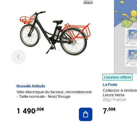
Prix 1 490,00€
Prix 7,50€
Livraison offerte
La Poste
Nouvelle Attitude
Collector 4 timbres
Vélo électrique du facteur, reconditionné
Lettre Verte
- Taille normale - Noir/ Rouge
20g / France
1 490
7
,00€
,50€
Ajouter au panier