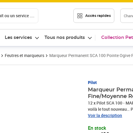
t ou un service ....
Chang
Accès rapides
Les services
Tous nos produits
Collection Pet
Feutres et marqueurs
Marqueur Permanent SCA 100 Pointe Ogive 
Prix 14,48€
Pilot
Marqueur Perma
Fine/Moyenne R
12 x Pilot SCA 100 - 
voilà le tout nouveau… P
le métal, le plastique… et
Voir la description
chaud, le froid… et rest
En stock
présentation ? Design ! 