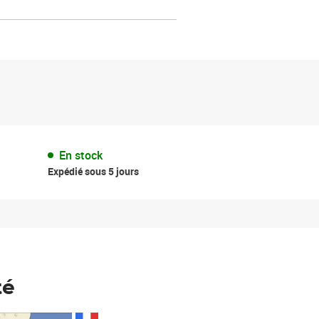
En stock
Expédié sous 5 jours
té