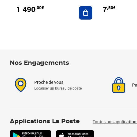
1 490
7
,00€
,50€
Ajouter au panier
Nos Engagements
Proche de vous
Pa
Localiser un bureau de poste
Applications La Poste
Toutes nos application