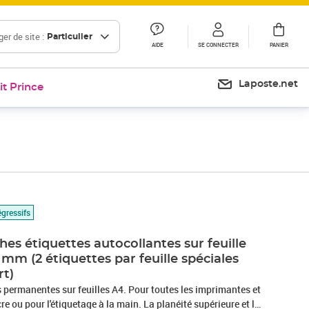
er de site :
Particulier
AIDE
SE CONNECTER
PANIER
Laposte.net
it Prince
égressifs
hes étiquettes autocollantes sur feuille
5 mm (2 étiquettes par feuille spéciales
rt)
 permanentes sur feuilles A4. Pour toutes les imprimantes et
ncre ou pour l'étiquetage à la main. La planéité supérieure et le