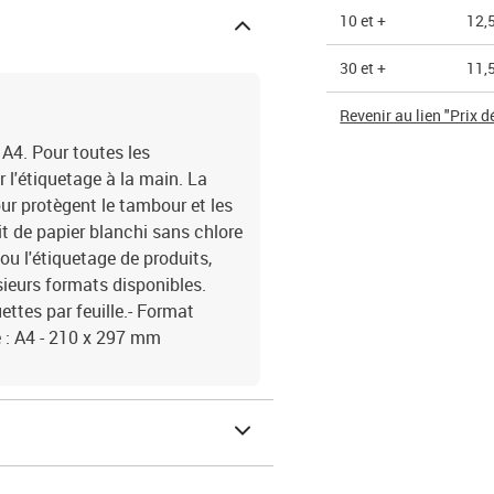
10 et +
12,
30 et +
11,
Revenir au lien "Prix d
 A4. Pour toutes les
r l'étiquetage à la main. La
our protègent le tambour et les
it de papier blanchi sans chlore
ou l'étiquetage de produits,
lusieurs formats disponibles.
ettes par feuille.- Format
e : A4 - 210 x 297 mm