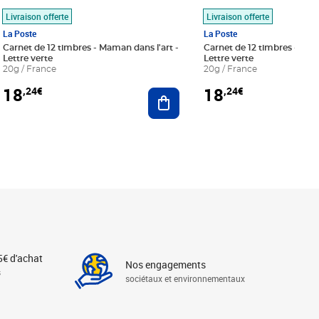
Livraison offerte
Livraison offerte
La Poste
La Poste
Carnet de 12 timbres - Maman dans l'art -
Carnet de 12 timbres - Le bl
Lettre verte
Lettre verte
20g / France
20g / France
18
18
,24€
,24€
r au panier
Ajouter au panier
5€ d'achat
Nos engagements
s
sociétaux et environnementaux