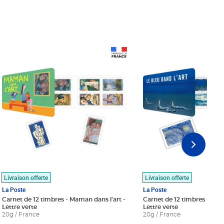
Prix 18,24€
Prix 18,24€
Livraison offerte
Livraison offerte
La Poste
La Poste
Carnet de 12 timbres - Maman dans l'art -
Carnet de 12 timbres - Le bl
Lettre verte
Lettre verte
20g / France
20g / France