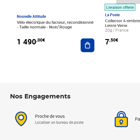
Livraison offerte
La Poste
Nouvelle Attitude
Collector 4 timbres
Vélo électrique du facteur, reconditionné
Lettre Verte
- Taille normale - Noir/ Rouge
20g / France
1 490
7
,00€
,50€
Ajouter au panier
Nos Engagements
Proche de vous
Pa
Localiser un bureau de poste