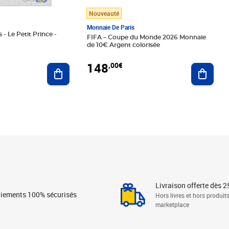
Nouveauté
Monnaie De Paris
 - Le Petit Prince -
FIFA – Coupe du Monde 2026 Monnaie
de 10€ Argent colorisée
148
,00€
Ajouter au panier
Ajoute
Livraison offerte dès 2
iements 100% sécurisés
Hors livres et hors produit
marketplace