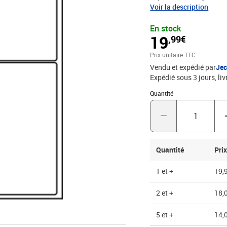
bord de sécurité tout au
Voir la description
résidus d'adhésif. Fait 
En stock
pour l'étiquetage ou l'éti
19
,99€
l’archivage. Plusieurs f
Otto...) 2 étiquettes par
Prix unitaire TTC
feuille : A4 - 210 x 297
Vendu et expédié par
Jec
Expédié sous 3 jours
liv
Quantité : 1
Quantité
Quantité
Prix
1 et +
19,
2 et +
18,
5 et +
14,