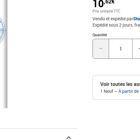
10
,62€
Gomme rechargeable ave
disponible en quatre cou
Prix unitaire TTC
mm. Rechargeable., 
Vendu et expédié par
St
Expédié sous 2 jours, fra
Quantité : 1
Quantité
Voir toutes les au
1 Neuf
—
À partir de