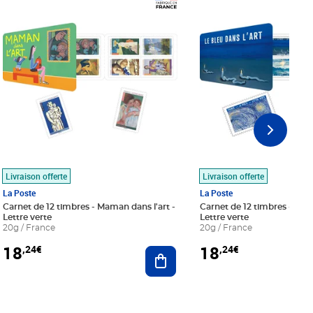
Prix 18,24€
Prix 18,24€
Livraison offerte
Livraison offerte
La Poste
La Poste
Carnet de 12 timbres - Maman dans l'art -
Carnet de 12 timbres - Le bl
Lettre verte
Lettre verte
20g / France
20g / France
18
18
,24€
,24€
r au panier
Ajouter au panier