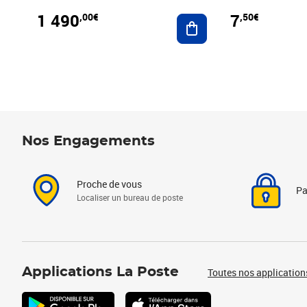
1 490
7
,00€
,50€
Ajouter au panier
Nos Engagements
Proche de vous
Pa
Localiser un bureau de poste
Applications La Poste
Toutes nos application