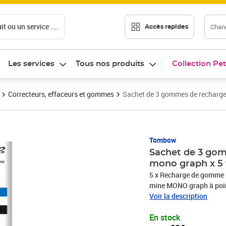
t ou un service ....
Chang
Accès rapides
Les services
Tous nos produits
Collection Pet
Correcteurs, effaceurs et gommes
Sachet de 3 gommes de recharge
Prix 10,62€
Tombow
Sachet de 3 go
mono graph x 
5 x Recharge de gomme 
mine MONO graph à poin
casse de mine. Parfait 
Voir la description
'Shake' : en secouant le
En stock
en appuyant sur le clip.