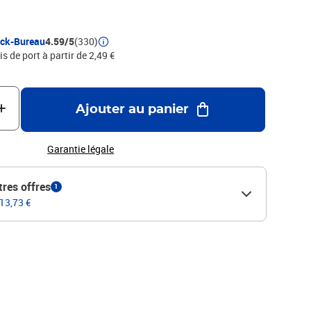
c sortie rotative. Recharge de gomme : ER-MG. Porte-mine
leurs classiques et 4 couleurs pastel. Largeur de ligne: 0,5
PHOTOS NON CONTRACTUELLES
ock-Bureau
4.59/5
(330)
is de port à partir de 2,49 €
Ajouter au panier
Garantie légale
tres offres
1
 13,73 €