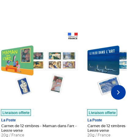
Prix 18,24€
Prix 18,24€
Livraison offerte
Livraison offerte
La Poste
La Poste
Carnet de 12 timbres - Maman dans l'art -
Carnet de 12 timbres - Le bl
Lettre verte
Lettre verte
20g / France
20g / France