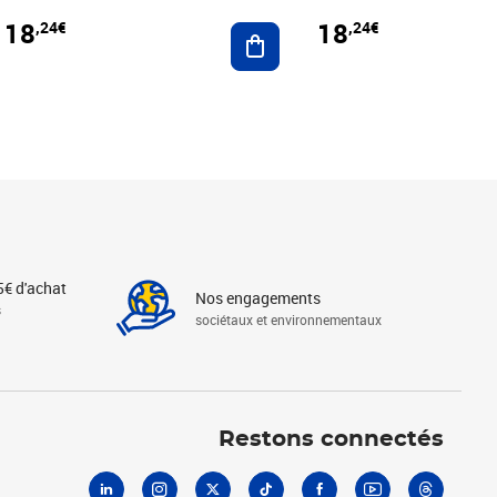
18
18
,24€
,24€
r au panier
Ajouter au panier
5€ d'achat
Nos engagements
s
sociétaux et environnementaux
Linkedin
Instagram
X
Tiktok
Facebook
Youtube
Threads
Restons connectés