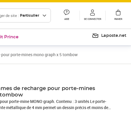
er de site :
Particulier
AIDE
SE CONNECTER
PANIER
Laposte.net
it Prince
 pour porte-mines mono graph x 5 tombow
Prix 13,73€
mmes de recharge pour porte-mines
5 tombow
pour porte-mine MONO graph. Contenu : 3 unités Le porte-
te métallique de 4 mm permet un dessin précis et moins de
pour le dessin avec règle ou modèles. Mécanisme innovant
 crayon, la mine se déploie. La mine peut également être sortie
 Verouillage du mécanisme en poussant le clip vers le haut.