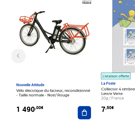
Prix 1 490,00€
Prix 7,50€
Livraison offerte
La Poste
Nouvelle Attitude
Collector 4 timbres
Vélo électrique du facteur, reconditionné
Lettre Verte
- Taille normale - Noir/ Rouge
20g / France
1 490
7
,00€
,50€
Ajouter au panier