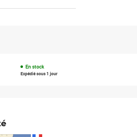
En stock
Expédié sous 1 jour
té