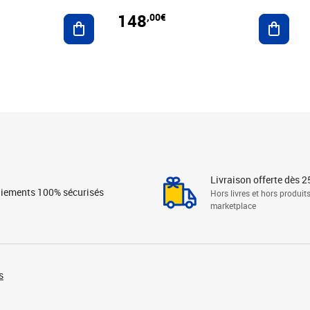
148
,00€
Ajouter au panier
Ajoute
Livraison offerte dès 2
iements 100% sécurisés
Hors livres et hors produit
marketplace
s