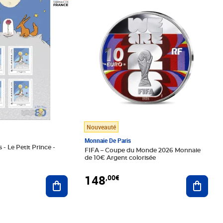
Prix 148,00€
Nouveauté
Monnaie De Paris
 - Le Petit Prince -
FIFA – Coupe du Monde 2026 Monnaie
de 10€ Argent colorisée
148
,00€
Ajouter au panier
Ajoute