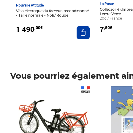
La Poste
Nouvelle Attitude
Collector 4 timbres
Vélo électrique du facteur, reconditionné
Lettre Verte
- Taille normale - Noir/ Rouge
20g / France
1 490
7
,00€
,50€
Ajouter au panier
Vous pourriez également ai
Prix 1 490,00€
Prix 7,50€