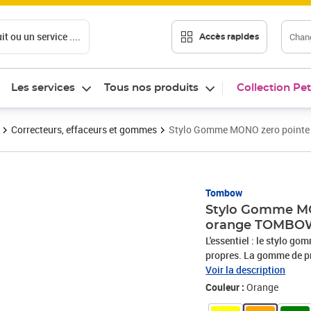
t ou un service ....
Chang
Accès rapides
Les services
Tous nos produits
Collection Pet
Correcteurs, effaceurs et gommes
Stylo Gomme MONO zero pointe
Prix 3,27€
Tombow
Stylo Gomme MO
orange TOMBO
L'essentiel : le stylo g
propres. La gomme de pr
pour effacer de façon pr
Voir la description
rectangulaire de 2,5 x 5
Couleur :
Orange
professionnelle ou de loi