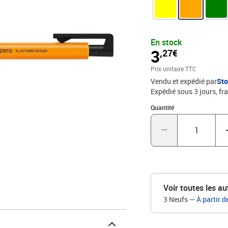
disponible en six coule
mécanisme de poussée a
poids brut. Rechargeab
En stock
3
,27€
Prix unitaire TTC
Vendu et expédié par
St
Expédié sous 3 jours, fra
Quantité : 1
Quantité
Voir toutes les au
3 Neufs
—
À partir d