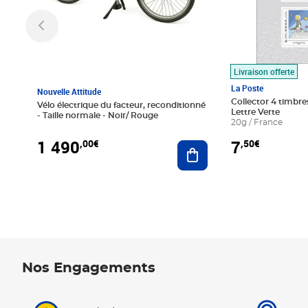
Livraison offerte
La Poste
Nouvelle Attitude
Collector 4 timbres
Vélo électrique du facteur, reconditionné
Lettre Verte
- Taille normale - Noir/ Rouge
20g / France
1 490
7
,00€
,50€
Ajouter au panier
Nos Engagements