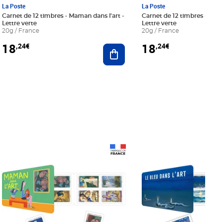
La Poste
La Poste
Carnet de 12 timbres - Maman dans l'art -
Carnet de 12 timbres - Le bl
Lettre verte
Lettre verte
20g / France
20g / France
18
18
,24€
,24€
r au panier
Ajouter au panier
Prix 18,24€
Prix 18,24€