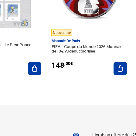
Nouveauté
Monnaie De Paris
 - Le Petit Prince -
FIFA – Coupe du Monde 2026 Monnaie
de 10€ Argent colorisée
148
,00€
Ajouter au panier
Ajoute
Livraison offerte dès 2