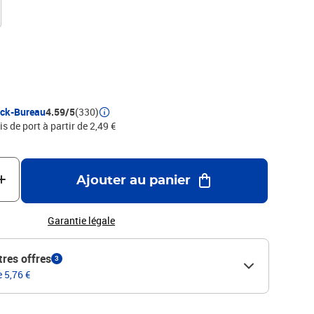
urs différentes. La gomme MONO zero dispose d'un
vec plomb métallique. Taux de recyclage supérieur à 70% du
le aisément. Découvrez leMONO zero
ock-Bureau
4.59/5
(330)
is de port à partir de 2,49 €
Ajouter au panier
Garantie légale
tres offres
3
e 5,76 €