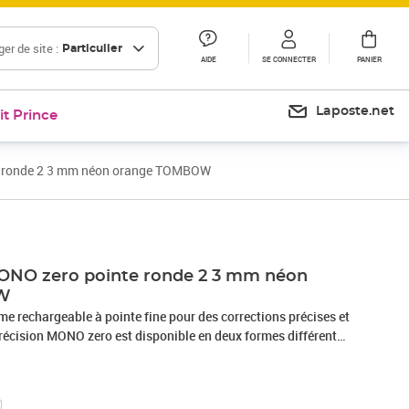
er de site :
Particulier
AIDE
SE CONNECTER
PANIER
Laposte.net
it Prince
 ronde 2 3 mm néon orange TOMBOW
Prix 5,76€
Prix 12,00€
Prix barré 25,00 €
Prix 20,83€
NO zero pointe ronde 2 3 mm néon
W
omme rechargeable à pointe fine pour des corrections précises et
écision MONO zero est disponible en deux formes différentes
écise : en pointe ronde à 2,3 mm de diamètre et pointe
 mm. C'est un ustensile indispensable pour une utilisation
sirs qui nécessite de la précision. Son corps fin est