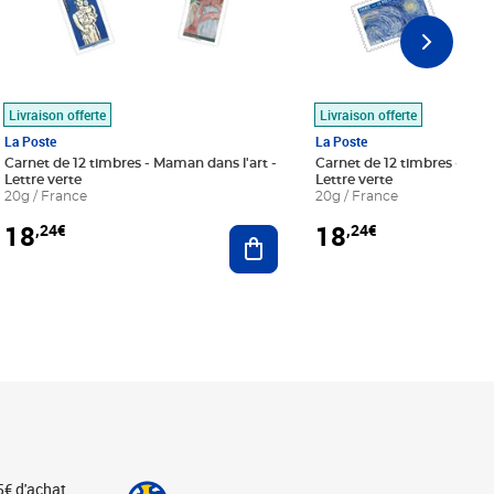
Livraison offerte
Livraison offerte
La Poste
La Poste
Carnet de 12 timbres - Maman dans l'art -
Carnet de 12 timbres - Le bl
Lettre verte
Lettre verte
20g / France
20g / France
18
18
,24€
,24€
r au panier
Ajouter au panier
5€ d'achat