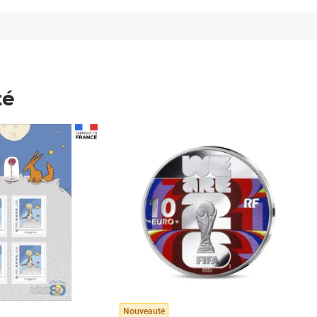
té
Prix 148,00€
Nouveauté