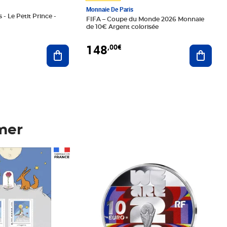
Monnaie De Paris
 - Le Petit Prince -
FIFA – Coupe du Monde 2026 Monnaie
de 10€ Argent colorisée
148
,00€
Ajouter au panier
Ajoute
mer
Prix 148,00€