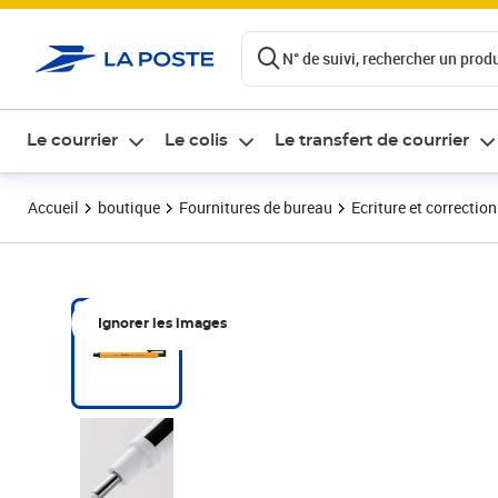
ontenu de la page
N° de suivi, rechercher un produi
Le courrier
Le colis
Le transfert de courrier
Accueil
boutique
Fournitures de bureau
Ecriture et correction
Ignorer les images