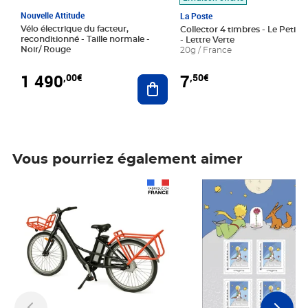
Nouvelle Attitude
La Poste
Vélo électrique du facteur,
Collector 4 timbres - Le Petit P
reconditionné - Taille normale -
- Lettre Verte
Noir/ Rouge
20g / France
1 490
7
,00€
,50€
Ajouter au panier
Vous pourriez également aimer
Prix 1 490,00€
Prix 7,50€