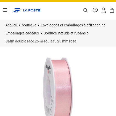
ontenu de la page
Accueil
boutique
Enveloppes et emballages à affranchir
Emballages cadeaux
Bolducs, nœuds et rubans
Satin double face 25-m-rouleau 25 mm rose
Prix 5,99€