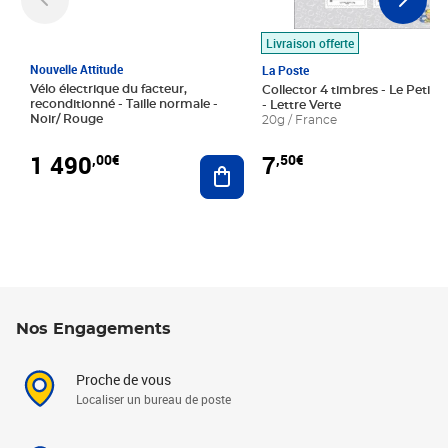
Livraison offerte
Nouvelle Attitude
La Poste
Vélo électrique du facteur,
Collector 4 timbres - Le Petit P
reconditionné - Taille normale -
- Lettre Verte
Noir/ Rouge
20g / France
1 490
7
,00€
,50€
Ajouter au panier
Nos Engagements
Proche de vous
Localiser un bureau de poste