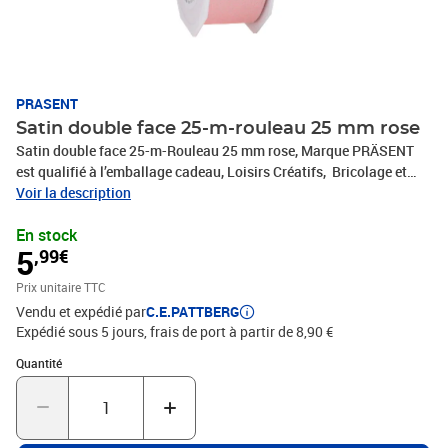
PRASENT
Satin double face 25-m-rouleau 25 mm rose
Satin double face 25-m-Rouleau 25 mm rose, Marque PRÄSENT
est qualifié à l’emballage cadeau, Loisirs Créatifs, Bricolage et
tous vos projets DIY. Le ruban décoratif est produit en Allemagne
Voir la description
et le bobine consiste en 100 % matériaux recyclés. Le ruban
En stock
cadeau est parfait pour les différents thèmes de commerces et
5
,99€
occasions, comme Noël, anniversaire, mariage, Saint-Valentin ou
Pâques. Laissez-vous inspirer de la diversité de produits de
Prix unitaire TTC
C.E.PATTBERG et constatez par vous-même les nombreux
Vendu et expédié par
C.E.PATTBERG
avantages de la qualité fabriqué en Allemagne.
Expédié sous 5 jours, frais de port à partir de 8,90 €
Quantité : 1
Quantité