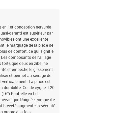
le en I et conception nervurée
uasi-garanti est supérieur par
movibles ont une excellente
sant le marquage de la pièce de
lus de confort, ce qui signifie
. Les composants de l'alliage
us forts que ceux en zibeline
urité et empêche le glissement.
iliser et permet au serrage de
et verticalement. La pince est
la durabilité. Col de cygne: 120
16") Poutrelle en I et
e mécanique Poignée composite
nt breveté augmente la sécurité
n propre à la fois