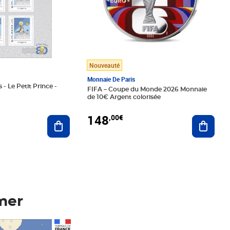
Nouveauté
Monnaie De Paris
 - Le Petit Prince -
FIFA – Coupe du Monde 2026 Monnaie
de 10€ Argent colorisée
148
,00€
Ajouter au panier
Ajoute
mer
Prix 148,00€