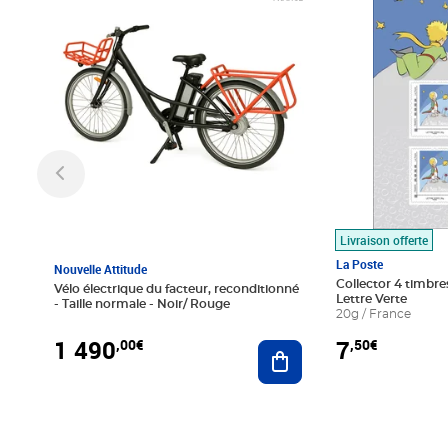
Livraison offerte
La Poste
Nouvelle Attitude
Collector 4 timbres
Vélo électrique du facteur, reconditionné
Lettre Verte
- Taille normale - Noir/ Rouge
20g / France
1 490
7
,00€
,50€
Ajouter au panier