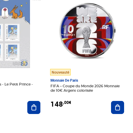
Nouveauté
Monnaie De Paris
 - Le Petit Prince -
FIFA – Coupe du Monde 2026 Monnaie
de 10€ Argent colorisée
148
,00€
Ajouter au panier
Ajoute