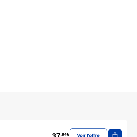
Ajouter a
37
,94€
Voir l'offre