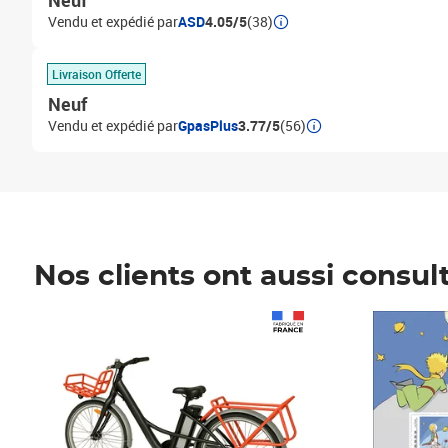
Neuf
Vendu et expédié par
ASD
4.05/5
(38)
Livraison Offerte
Neuf
Vendu et expédié par
GpasPlus
3.77/5
(56)
Nos clients ont aussi consul
Prix 1 490,00€
Prix 7,50€