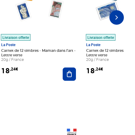
Livraison offerte
Livraison offerte
La Poste
La Poste
Carnet de 12 timbres - Maman dans l'art -
Carnet de 12 timbres - Le bl
Lettre verte
Lettre verte
20g / France
20g / France
18
18
,24€
,24€
r au panier
Ajouter au panier
Prix 18,24€
Prix 18,24€