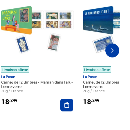
Livraison offerte
Livraison offerte
La Poste
La Poste
Carnet de 12 timbres - Maman dans l'art -
Carnet de 12 timbres - Le bl
Lettre verte
Lettre verte
20g / France
20g / France
18
18
,24€
,24€
r au panier
Ajouter au panier