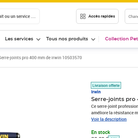
t ou un service ....
Chang
Accès rapides
Les services
Tous nos produits
Collection Pet
Serre-joints pro 400 mm de irwin 10503570
Prix barré 39,99 €
Prix 34,60€
Livraison offerte
Irwin
Serre-joints pr
Ce serre-joint profession
améliore la résistance 
aux autres serres-joints
Voir la description
la surface de travail, to
En stock
composite a un Soft Grip