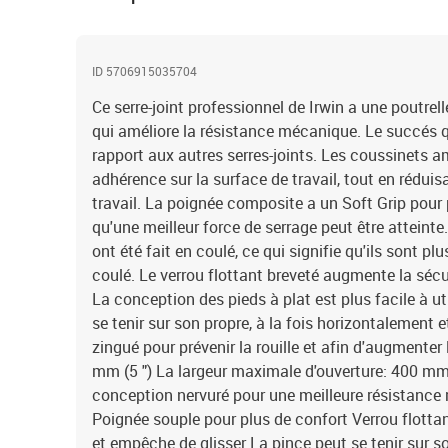
ID 5706915035704
Ce serre-joint professionnel de Irwin a une poutrel
qui améliore la résistance mécanique. Le succés q
rapport aux autres serres-joints. Les coussinets a
adhérence sur la surface de travail, tout en rédui
travail. La poignée composite a un Soft Grip pour p
qu'une meilleur force de serrage peut être atteinte
ont été fait en coulé, ce qui signifie qu'ils sont pl
coulé. Le verrou flottant breveté augmente la séc
La conception des pieds à plat est plus facile à ut
se tenir sur son propre, à la fois horizontalement 
zingué pour prévenir la rouille et afin d'augmenter 
mm (5 ") La largeur maximale d'ouverture: 400 mm (
conception nervuré pour une meilleure résistanc
Poignée souple pour plus de confort Verrou flotta
et empêche de glisser La pince peut se tenir sur so