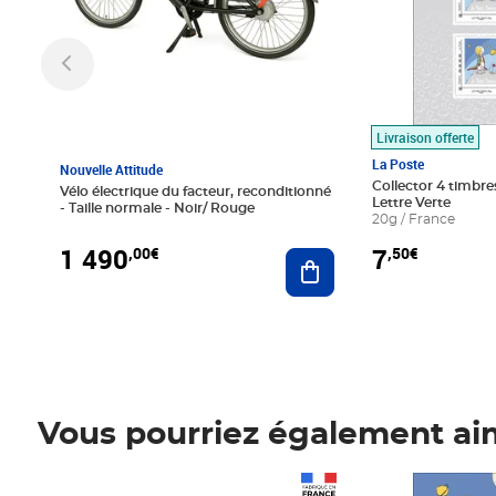
Livraison offerte
La Poste
Nouvelle Attitude
Collector 4 timbres
Vélo électrique du facteur, reconditionné
Lettre Verte
- Taille normale - Noir/ Rouge
20g / France
1 490
7
,00€
,50€
Ajouter au panier
Vous pourriez également ai
Prix 1 490,00€
Prix 7,50€