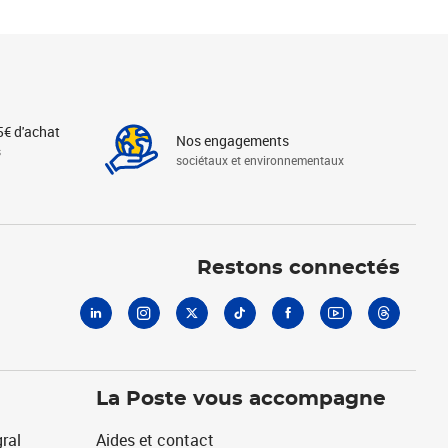
5€ d'achat
Nos engagements
s
sociétaux et environnementaux
Linkedin
Instagram
X
Tiktok
Facebook
Youtube
Threads
Restons connectés
La Poste vous accompagne
ral
Aides et contact