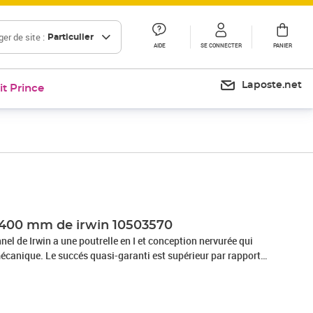
er de site :
Particulier
AIDE
SE CONNECTER
PANIER
Laposte.net
it Prince
Prix 37,94€
Prix 125,39€
o 400 mm de irwin 10503570
nel de Irwin a une poutrelle en I et conception nervurée qui
mécanique. Le succés quasi-garanti est supérieur par rapport
. Les coussinets amovibles ont une excellente adhérence sur
ut en réduisant le marquage de la pièce de travail. La poignée
 pour plus de confort, ce qui signifie qu'une meilleur force de