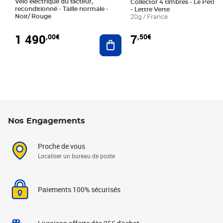
Vélo électrique du facteur,
Collector 4 timbres - Le Petit P
reconditionné - Taille normale -
- Lettre Verte
Noir/ Rouge
20g / France
1 490
7
,00€
,50€
Ajouter au panier
Nos Engagements
Proche de vous
Localiser un bureau de poste
Paiements 100% sécurisés