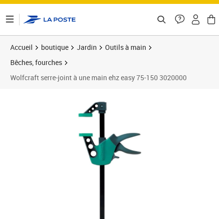
ontenu de la page
Accueil
boutique
Jardin
Outils à main
Bêches, fourches
Wolfcraft serre-joint à une main ehz easy 75-150 3020000
Prix 24,64€
Prix 2
Prix 2