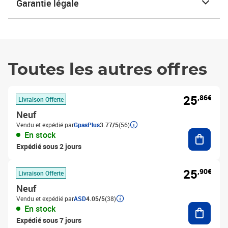
Garantie légale
Toutes les autres offres
25
,86€
Livraison Offerte
Neuf
Vendu et expédié par
GpasPlus
3.77/5
(56)
Ajouter
En stock
Expédié sous 2 jours
25
,90€
Livraison Offerte
Neuf
Vendu et expédié par
ASD
4.05/5
(38)
Ajouter
En stock
Expédié sous 7 jours