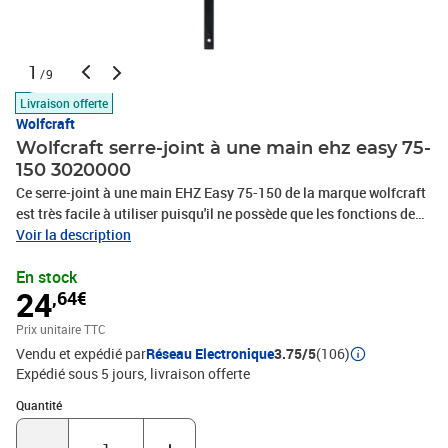
1
/9
Livraison offerte
Wolfcraft
Wolfcraft serre-joint à une main ehz easy 75-
150 3020000
Ce serre-joint à une main EHZ Easy 75-150 de la marque wolfcraft
est très facile à utiliser puisqu'il ne possède que les fonctions de
base de serrage et de desserrage. La prise en main du serre-joint
Voir la description
est toujours confortable grâce à sa poignée au design
En stock
ergonomique. Il peut également passer sans effort à sa fonction
24
,64€
d'étalement. La pince est faite en acier trempé et en plastique
renforcé de fibres, et possède une puissante force de serrage de 90
Prix unitaire TTC
kg. Profondeur : 75 mm Largeur de serrage : 150 mm Plage
Vendu et expédié par
Réseau Electronique
3.75/5
(106)
d'extension : 180-390 mm Facile à utiliser avec les fonctions
Expédié sous 5 jours
livraison offerte
basiques de serrage et de relâchement Force de serrage de jusqu'à
90 kg Poignée au design ergonomique Passage sans effort à la
Quantité : 1
Quantité
fonction d'étalement Fait en acier trempé et en plastique renforcé
de fibres