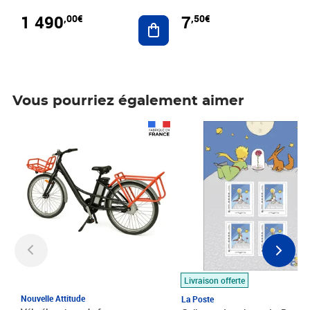
1 490
7
,00€
,50€
Ajouter au panier
Vous pourriez également aimer
Prix 1 490,00€
Prix 7,50€
Livraison offerte
Nouvelle Attitude
La Poste