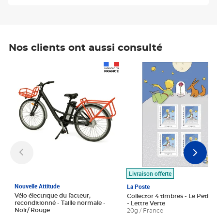
Nos clients ont aussi consulté
Prix 1 490,00€
Prix 7,50€
Livraison offerte
Nouvelle Attitude
La Poste
Vélo électrique du facteur,
Collector 4 timbres - Le Petit P
reconditionné - Taille normale -
- Lettre Verte
Noir/ Rouge
20g / France