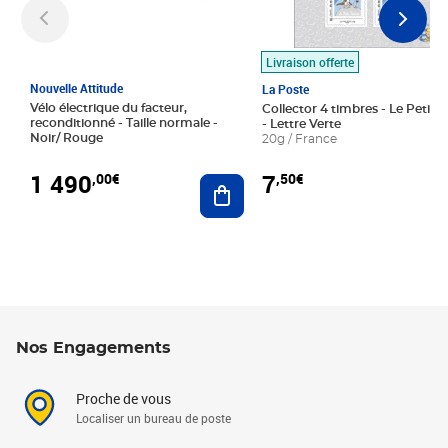
Livraison offerte
Nouvelle Attitude
La Poste
Vélo électrique du facteur,
Collector 4 timbres - Le Petit P
reconditionné - Taille normale -
- Lettre Verte
Noir/ Rouge
20g / France
1 490
7
,00€
,50€
Ajouter au panier
Nos Engagements
Proche de vous
Localiser un bureau de poste