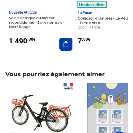
Livraison offerte
Nouvelle Attitude
La Poste
Vélo électrique du facteur,
Collector 4 timbres - Le Petit P
reconditionné - Taille normale -
- Lettre Verte
Noir/ Rouge
20g / France
1 490
7
,00€
,50€
Ajouter au panier
Vous pourriez également aimer
Prix 1 490,00€
Prix 7,50€