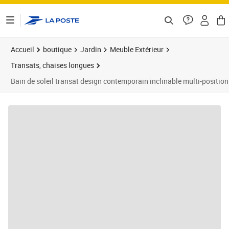
ontenu de la page
Accueil
boutique
Jardin
Meuble Extérieur
Transats, chaises longues
Bain de soleil transat design contemporain inclinable multi-positions