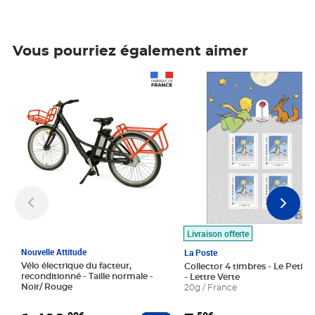
Vous pourriez également aimer
Prix 1 490,00€
Prix 7,50€
Livraison offerte
Nouvelle Attitude
La Poste
Vélo électrique du facteur,
Collector 4 timbres - Le Petit P
reconditionné - Taille normale -
- Lettre Verte
Noir/ Rouge
20g / France