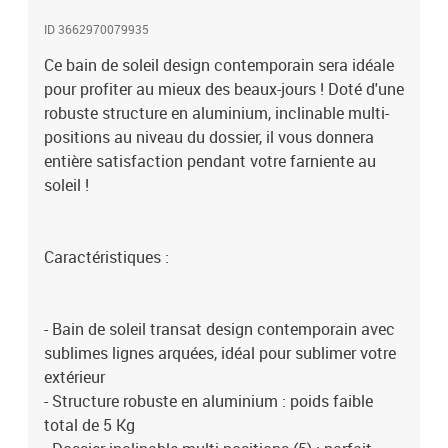
corps- Montage facile, rapide à l'aide du manuel d'assemblage
ID 3662970079935
illustré fourniSpécifications :- Couleur : gris- Matériaux principaux
: cadre en aluminium, textilène- Dim. totales : 171L x 64l x 82H cm-
Ce bain de soleil design contemporain sera idéale
Dim. position dossier 1e niveaux : 153L x 64l x 89,5H cm- Dim.
pour profiter au mieux des beaux-jours ! Doté d'une
position dossier 5e niveaux : 167L x 64l x 55H cm- Dim. textilène :
robuste structure en aluminium, inclinable multi-
175L x 49,5H cm- Dim. têtière : 39L x 16l cm (épaisseur : 7 cm)-
positions au niveau du dossier, il vous donnera
Largeur assise : 50 cm- Charge max. recommandée : 100 Kg-
entière satisfaction pendant votre farniente au
Livraison effectuée en un colis- Réf. : 84B-179V01CG
soleil !
Caractéristiques :
- Bain de soleil transat design contemporain avec
sublimes lignes arquées, idéal pour sublimer votre
extérieur
- Structure robuste en aluminium : poids faible
total de 5 Kg