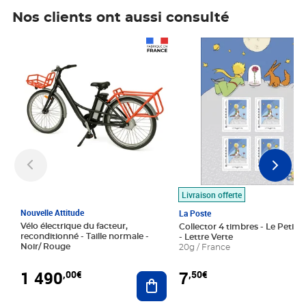
Nos clients ont aussi consulté
Prix 1 490,00€
Prix 7,50€
Livraison offerte
Nouvelle Attitude
La Poste
Vélo électrique du facteur,
Collector 4 timbres - Le Petit P
reconditionné - Taille normale -
- Lettre Verte
Noir/ Rouge
20g / France
1 490
7
,00€
,50€
Ajouter au panier