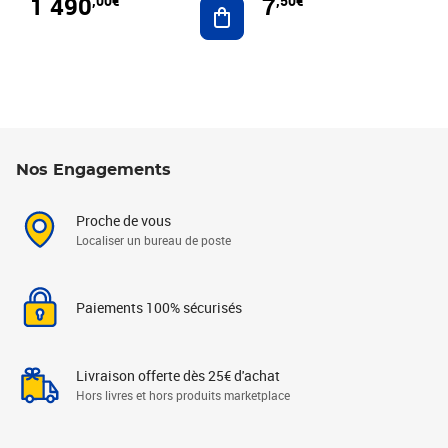
1 490
7
,00€
,50€
Ajouter au panier
Nos Engagements
Proche de vous
Localiser un bureau de poste
Paiements 100% sécurisés
Livraison offerte dès 25€ d'achat
Hors livres et hors produits marketplace