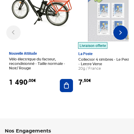
Livraison offerte
Nouvelle Attitude
La Poste
Vélo électrique du facteur,
Collector 4 timbres - Le Petit P
reconditionné - Taille normale -
- Lettre Verte
Noir/ Rouge
20g / France
1 490
7
,00€
,50€
Ajouter au panier
Nos Engagements