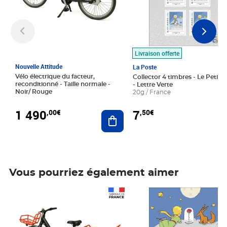
Livraison offerte
Nouvelle Attitude
La Poste
Vélo électrique du facteur,
Collector 4 timbres - Le Petit P
reconditionné - Taille normale -
- Lettre Verte
Noir/ Rouge
20g / France
1 490
7
,00€
,50€
Ajouter au panier
Vous pourriez également aimer
Prix 1 490,00€
Prix 7,50€