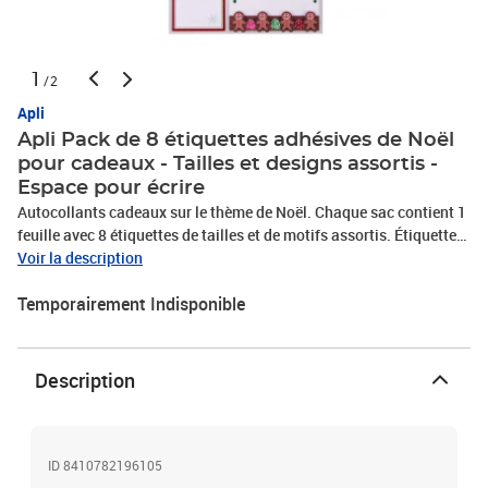
1
/2
Apli
Apli Pack de 8 étiquettes adhésives de Noël
pour cadeaux - Tailles et designs assortis -
Espace pour écrire
Autocollants cadeaux sur le thème de Noël. Chaque sac contient 1
feuille avec 8 étiquettes de tailles et de motifs assortis. Étiquettes
adhésives permanentes aux motifs de Noël idéales pour marquer
Voir la description
et identifier les cadeaux, écrire des dédicaces, etc.Avertissements
Temporairement Indisponible
de sécurité :-Peut contenir de petites pièces.-Danger
d'étouffement.-Utiliser sous la surveillance d'un
adulte.Spécifications :-Quantité : 8 étiquettes-Tailles et modèles
assortis-Adhésif
Description
ID 8410782196105