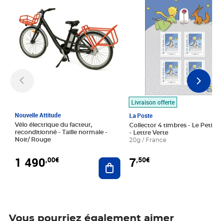
Livraison offerte
Nouvelle Attitude
La Poste
Vélo électrique du facteur,
Collector 4 timbres - Le Petit P
reconditionné - Taille normale -
- Lettre Verte
Noir/ Rouge
20g / France
1 490
7
,00€
,50€
Ajouter au panier
Vous pourriez également aimer