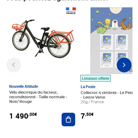
Prix 1 490,00€
Prix 7,50€
Livraison offerte
Nouvelle Attitude
La Poste
Vélo électrique du facteur,
Collector 4 timbres - Le Petit P
reconditionné - Taille normale -
- Lettre Verte
Noir/ Rouge
20g / France
1 490
7
,00€
,50€
Ajouter au panier