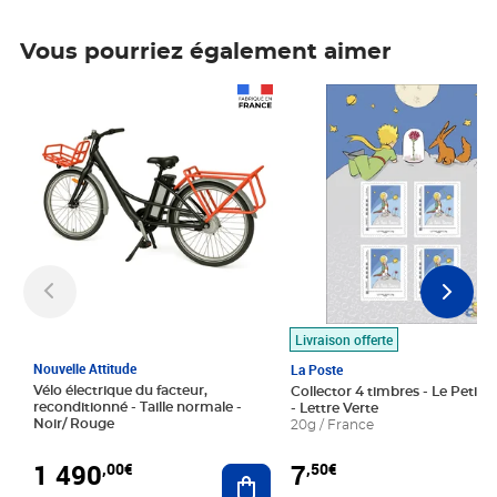
Vous pourriez également aimer
Prix 1 490,00€
Prix 7,50€
Livraison offerte
Nouvelle Attitude
La Poste
Vélo électrique du facteur,
Collector 4 timbres - Le Petit P
reconditionné - Taille normale -
- Lettre Verte
Noir/ Rouge
20g / France
1 490
7
,00€
,50€
Ajouter au panier