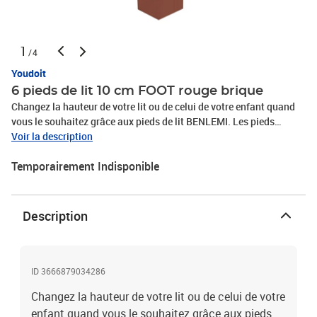
1
/4
Youdoit
6 pieds de lit 10 cm FOOT rouge brique
Changez la hauteur de votre lit ou de celui de votre enfant quand
vous le souhaitez grâce aux pieds de lit BENLEMI. Les pieds
réhausseurs vous permettront d'avoir la place suffisante pour
Voir la description
mettre un tiroir ou des rangement sous le lit. Vous pourrez même
Temporairement Indisponible
opter pour un tiroir sommier avec des lattes pour ajouter un lit
supplémentaire ! Le bois utilisé est tracé et rigoureusement
sélectionné et la chaîne de fabrication est labellisée PEFC.
Hauteur : 10 cm ou 20 cm. Largeur : 6 cm. Disponible en 12 coloris
Description
: Blanc, Beige, Gris clair, Gris foncé, Vert sauge, Rose pastel, Rouge
brique, Bleu marine, Vert pétrole, Bleu clair, Non verni, Bois naturel.
Garantis : 5 ans.
ID 3666879034286
Changez la hauteur de votre lit ou de celui de votre
enfant quand vous le souhaitez grâce aux pieds