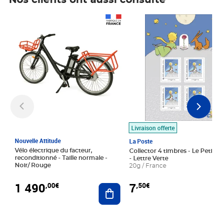
Nos clients ont aussi consulté
Prix 1 490,00€
Prix 7,50€
Livraison offerte
Nouvelle Attitude
La Poste
Vélo électrique du facteur,
Collector 4 timbres - Le Petit P
reconditionné - Taille normale -
- Lettre Verte
Noir/ Rouge
20g / France
1 490
7
,00€
,50€
Ajouter au panier