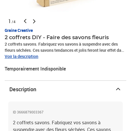
1
/4
Graine Creative
2 coffrets DIY - Faire des savons fleuris
2 coffrets savons. Fabriquez vos savons à suspendre avec des
fleurs séchées. Ces savons tendances et jolis feront leur effet dans
la cuisine ou la salle de bain ! Le kit contient 2 moules thermo
Voir la description
minimalistes, 2 pains de savon 100 g, 4 g de bruyère séchée, 2 g
Temporairement Indisponible
d'immortelle séchée, 140 cm de fil de sisal, 1 paille en papier et un
mode d'emploi illustré. Avec chaque kit, vous pouvez fabriquer 4
savons
Description
ID 3666879003367
2 coffrets savons. Fabriquez vos savons à
suspendre avec des fleurs séchées. Ces savons