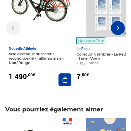
Livraison offerte
Nouvelle Attitude
La Poste
Vélo électrique du facteur,
Collector 4 timbres - Le Petit P
reconditionné - Taille normale -
- Lettre Verte
Noir/ Rouge
20g / France
1 490
7
,00€
,50€
Ajouter au panier
Vous pourriez également aimer
Prix 1 490,00€
Prix 7,50€