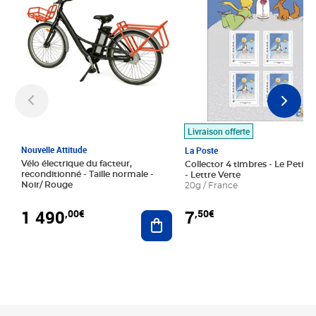
Livraison offerte
Nouvelle Attitude
La Poste
Vélo électrique du facteur,
Collector 4 timbres - Le Petit P
reconditionné - Taille normale -
- Lettre Verte
Noir/ Rouge
20g / France
1 490
7
,00€
,50€
Ajouter au panier