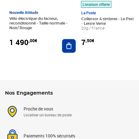
Livraison offerte
Nouvelle Attitude
La Poste
Vélo électrique du facteur,
Collector 4 timbres - Le Petit P
reconditionné - Taille normale -
- Lettre Verte
Noir/ Rouge
20g / France
1 490
7
,00€
,50€
Ajouter au panier
Nos Engagements
Proche de vous
Localiser un bureau de poste
Paiements 100% sécurisés