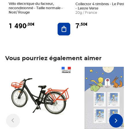
Vélo électrique du facteur,
Collector 4 timbres - Le Petit P
reconditionné - Taille normale -
- Lettre Verte
Noir/ Rouge
20g / France
1 490
7
,00€
,50€
Ajouter au panier
Vous pourriez également aimer
Prix 1 490,00€
Prix 7,50€