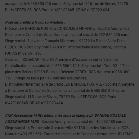
au capital de 6 585 350 218 euros. Siège social : 115, rue de Sèvres, 75275
Paris CEDEX 06. RCS Paris n°421100645. ORIAS n°07 023 424.
Pour les crédits à la consommation
:
Prêteur : LA BANQUE POSTALE CONSUMER FINANCE - Société Anonyme à
Directoire et Conseil de Surveillance au capital social de 222 859 420 euros.
Siège social : 1, avenue François-Mitterrand, 93212 La Plaine Saint-Denis
CEDEX. RCS Bobigny n°487 779 035. Intermédiaire d’assurance, inscrit à
l’ORIAS n° 09 051 330.
Assureur : SOGECAP - Société Anonyme d’Assurance sur la Vie et de
Capitalisation au capital de 1 263 556 110 €. Siège social : Tour D2 - 17 bis
place des Reflets 92919 Paris La Défense CEDEX. RCS Nanterre n°086 380
730. Entreprise régie par le Code des assurances.
Distributeur/Intermédiaire de crédit : LA BANQUE POSTALE - Société Anonyme
à Directoire et Conseil de Surveillance au capital de 6 585 350 218 euros.
Siège social : 115, rue de Sèvres, 75275 Paris CEDEX 06. RCS Paris
n°421100645. ORIAS n°07 023 424.
CNP Assurances IARD, dénommée sous la marque LA BANQUE POSTALE
ASSURANCES IARD
: Société Anonyme au capital de 146 952 480 euros.
Siège social : 4 Promenade Cœur de ville, 92130, Issy-les-Moulineaux. RCS
Nanterre 493 253 652. Entreprise régie par le Code des assurances. IDU EMP