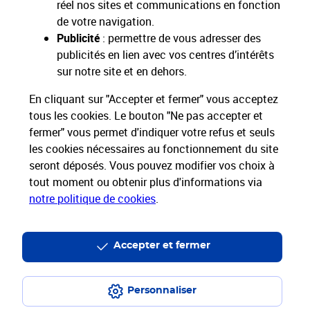
réel nos sites et communications en fonction
de votre navigation.
Restons connectés
Publicité
: permettre de vous adresser des
publicités en lien avec vos centres d’intérêts
Nos Services
sur notre site et en dehors.
En cliquant sur "Accepter et fermer" vous acceptez
Nos Produits
tous les cookies. Le bouton "Ne pas accepter et
fermer" vous permet d'indiquer votre refus et seuls
Nos Tarifs
les cookies nécessaires au fonctionnement du site
seront déposés. Vous pouvez modifier vos choix à
tout moment ou obtenir plus d'informations via
La Poste vous accompagne
notre politique de cookies
.
Professionnels
Entreprises et Collectivités
La Poste Groupe
La Poste recrute
Accepter et fermer
Personnaliser