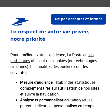
Proche de vous
Localiser un bureau de poste
Ne pas accepter et fermer
Le respect de votre vie privée,
Paiements 100% sécurisés
notre priorité
Livraison offerte dès 25€ d'achat
Hors livres et hors produits marketplace
Pour améliorer votre expérience, La Poste et
ses
partenaires
utilisent des cookies (ou technologies
similaires). Les finalités des cookies sont les
Nos engagements
suivantes :
sociétaux et environnementaux
Mesure d’audience
: établir des statistiques
complémentaires sur l’utilisation de nos sites
Toutes nos applications
Applications La Poste
et suivre la navigation.
Analyse et personnalisation
: analyser les
parcours clients et personnaliser en temps