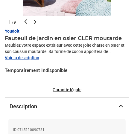
1
/9
Youdoit
Fauteuil de jardin en osier CLER moutarde
Meublez votre espace extérieur avec cette jolie chaise en osier et
son coussin moutarde. Sa forme de cocon apportera de
l'originalité à votre décoration ! Disponible en 4 coloris : beige,
Voir la description
moutarde, gris, marron. Dimensions : largeur 100 cm / hauteur 105
Temporairement Indisponible
cm / profondeur 50 cm. Hauteur d'assise : 30 cm. Garantie 3 ans.
Tricoté à la main, 100% écologique, chaque pièce est originale,
convient pour l'extérieur et l'intérieur. Coussin cousu main, 100%
antibactérien, polyester 300g/m2. Lavable à 60 °C. Remplissage :
Garantie légale
fibre creuse anti-allergène (100% polyester).
Description
ID 0745110090731