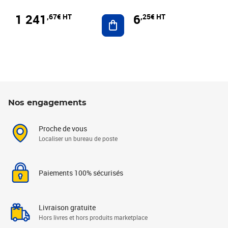
1 241
6
,67€ HT
,25€ HT
Ajouter au panier
Nos engagements
Proche de vous
Localiser un bureau de poste
Paiements 100% sécurisés
Livraison gratuite
Hors livres et hors produits marketplace