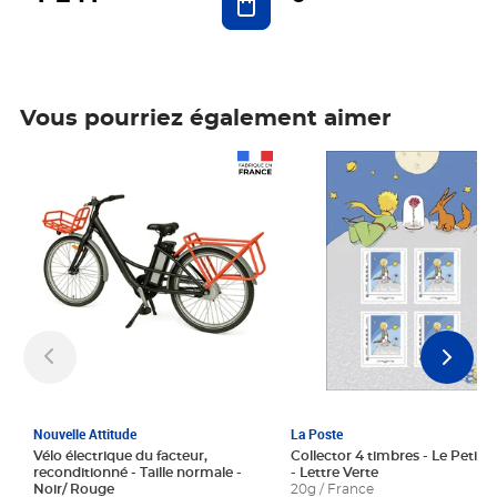
Vous pourriez également aimer
Prix 1 241,67€ HT
Prix 6,25€ HT
Nouvelle Attitude
La Poste
Vélo électrique du facteur,
Collector 4 timbres - Le Petit P
reconditionné - Taille normale -
- Lettre Verte
Noir/ Rouge
20g / France