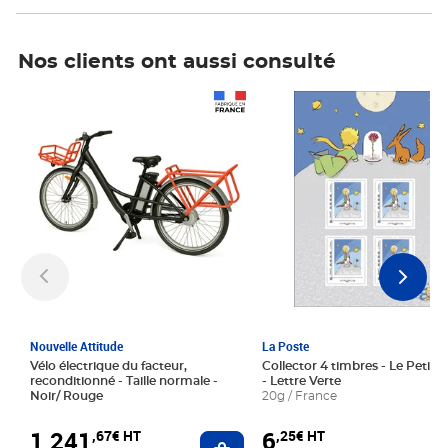
Nos clients ont aussi consulté
Prix 1 241,67€ HT
Prix 6,25€ HT
Nouvelle Attitude
La Poste
Vélo électrique du facteur,
Collector 4 timbres - Le Petit P
reconditionné - Taille normale -
- Lettre Verte
Noir/ Rouge
20g / France
1 241
6
,67€ HT
,25€ HT
Ajouter au panier