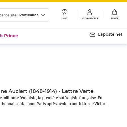
er de site :
Particulier
AIDE
SE CONNECTER
PANIER
Laposte.net
it Prince
ne Auclert (1848-1914) - Lettre Verte
e militante féministe, la première suffragiste française. En
urbonnais natal pour Paris après avoir lu une lettre de Victor
ité de la condition des femmes, exclues de la citoyenneté
es de leurs droits civils par le Code Napoléon, exploitées
 et méprisées. Elle se singularise en présentant le droit de