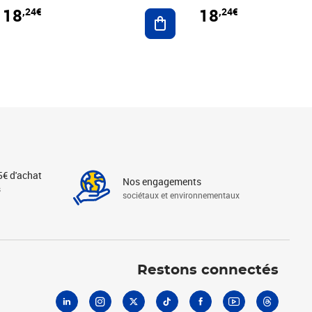
18
18
,24€
,24€
r au panier
Ajouter au panier
5€ d'achat
Nos engagements
s
sociétaux et environnementaux
Linkedin
Instagram
X
Tiktok
Facebook
Youtube
Threads
Restons connectés