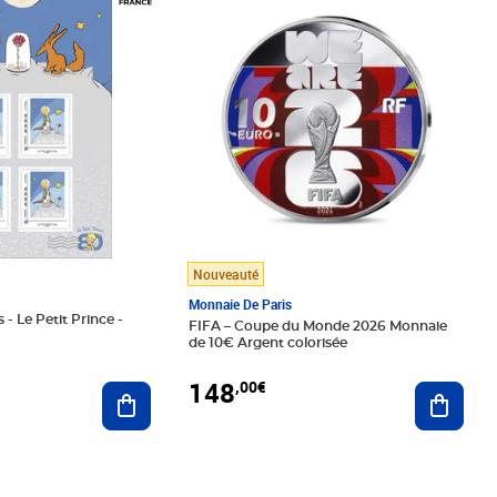
Nouveauté
Monnaie De Paris
 - Le Petit Prince -
FIFA – Coupe du Monde 2026 Monnaie
de 10€ Argent colorisée
148
,00€
Ajouter au panier
Ajoute