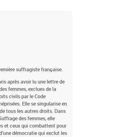
rétractation figurant en 
La Boutique - 99 999 La
remière suffragiste française.
is après avoir lu une lettre de
 des femmes, exclues de la
its civils par le Code
éprisées. Elle se singularise en
de tous les autres droits. Dans
 Suffrage des femmes, elle
les et ceux qui combattent pour
 d’une démocratie qui exclut les