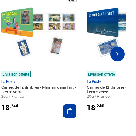
Livraison offerte
Livraison offerte
La Poste
La Poste
Carnet de 12 timbres - Maman dans l'art -
Carnet de 12 timbres - Le bl
Lettre verte
Lettre verte
20g / France
20g / France
18
18
,24€
,24€
r au panier
Ajouter au panier