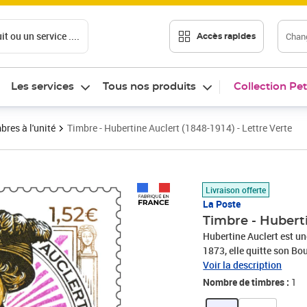
t ou un service ....
Chang
Accès rapides
Les services
Tous nos produits
Collection Pet
bres à l'unité
Timbre - Hubertine Auclert (1848-1914) - Lettre Verte
Prix 1,52€
Livraison offerte
La Poste
Timbre - Huberti
Hubertine Auclert est un
1873, elle quitte son Bo
Hugo qui dénonce l’iniqu
Voir la description
sous la Révolution, privé
Nombre de timbres :
1
dans le monde du travail