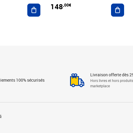
148
,00€
Ajouter au panier
Ajoute
Livraison offerte dès 2
iements 100% sécurisés
Hors livres et hors produit
marketplace
s