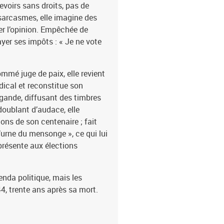
voirs sans droits, pas de
 sarcasmes, elle imagine des
er l’opinion. Empêchée de
payer ses impôts : « Je ne vote
ommé juge de paix, elle revient
ical et reconstitue son
pagande, diffusant des timbres
oublant d’audace, elle
ions de son centenaire ; fait
’urne du mensonge », ce qui lui
 présente aux élections
enda politique, mais les
44, trente ans après sa mort.