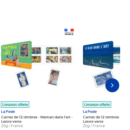
Prix 18,24€
Prix 18,24€
Livraison offerte
Livraison offerte
La Poste
La Poste
Carnet de 12 timbres - Maman dans l'art -
Carnet de 12 timbres - Le bl
Lettre verte
Lettre verte
20g / France
20g / France