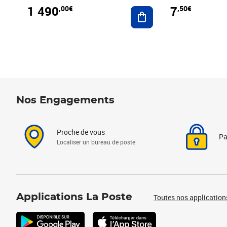
1 490
7
,00€
,50€
Ajouter au panier
Nos Engagements
Proche de vous
Pa
Localiser un bureau de poste
Applications La Poste
Toutes nos application