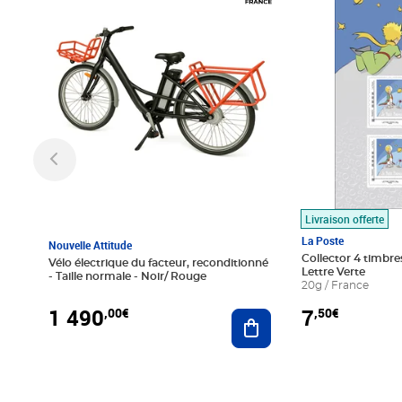
Livraison offerte
La Poste
Nouvelle Attitude
Collector 4 timbres
Vélo électrique du facteur, reconditionné
Lettre Verte
- Taille normale - Noir/ Rouge
20g / France
1 490
7
,00€
,50€
Ajouter au panier