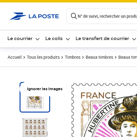
ontenu de la page
N° de suivi, rechercher un produi
Le courrier
Le colis
Le transfert de courrier
Accueil
Tous les produits
Timbres
Beaux timbres
Beaux tim
Ignorer les images