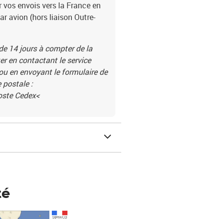
r vos envois vers la France en
par avion (hors liaison Outre-
 de 14 jours à compter de la
r en contactant le service
 ou en envoyant le formulaire de
 postale :
Poste Cedex<
té
Prix 148,00€