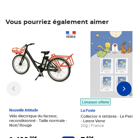
Vous pourriez également aimer
Prix 1 490,00€
Prix 7,50€
Livraison offerte
Nouvelle Attitude
La Poste
Vélo électrique du facteur,
Collector 4 timbres - Le Petit P
reconditionné - Taille normale -
- Lettre Verte
Noir/ Rouge
20g / France
,00€
,50€
Ajouter au panier