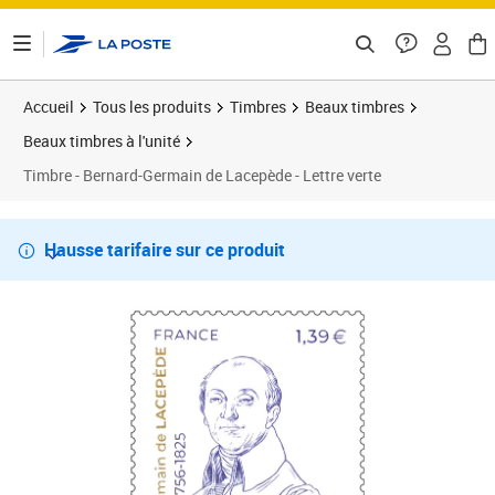
ontenu de la page
Accueil
Tous les produits
Timbres
Beaux timbres
Beaux timbres à l'unité
Timbre - Bernard-Germain de Lacepède - Lettre verte
Hausse tarifaire sur ce produit
Voir la suite…
Prix 1,39€