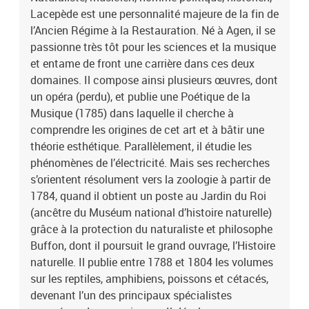
Lacepède est une personnalité majeure de la fin de
avion (hors liaison Outre-mer et Corse). Le Client est informé qu’il
dispose d'un délai légal de 14 jours à compter de la date de
l’Ancien Régime à la Restauration. Né à Agen, il se
réception de sa commande pour se rétracter en contactant le
passionne très tôt pour les sciences et la musique
service client par la rubrique «Aide et Contact» sur le Site ou en
et entame de front une carrière dans ces deux
envoyant le formulaire de rétractation figurant en annexe 1 des
domaines. Il compose ainsi plusieurs œuvres, dont
CGV par voie postale : Service Client Internet - La Boutique - 99
un opéra (perdu), et publie une Poétique de la
999 La Poste Cedex</p>
Musique (1785) dans laquelle il cherche à
comprendre les origines de cet art et à bâtir une
théorie esthétique. Parallèlement, il étudie les
phénomènes de l’électricité. Mais ses recherches
s’orientent résolument vers la zoologie à partir de
1784, quand il obtient un poste au Jardin du Roi
(ancêtre du Muséum national d’histoire naturelle)
grâce à la protection du naturaliste et philosophe
Buffon, dont il poursuit le grand ouvrage, l’Histoire
naturelle. Il publie entre 1788 et 1804 les volumes
sur les reptiles, amphibiens, poissons et cétacés,
devenant l’un des principaux spécialistes