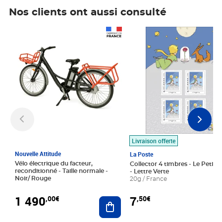
Nos clients ont aussi consulté
Prix 1 490,00€
Prix 7,50€
Livraison offerte
Nouvelle Attitude
La Poste
Vélo électrique du facteur,
Collector 4 timbres - Le Petit P
reconditionné - Taille normale -
- Lettre Verte
Noir/ Rouge
20g / France
1 490
7
,00€
,50€
Ajouter au panier