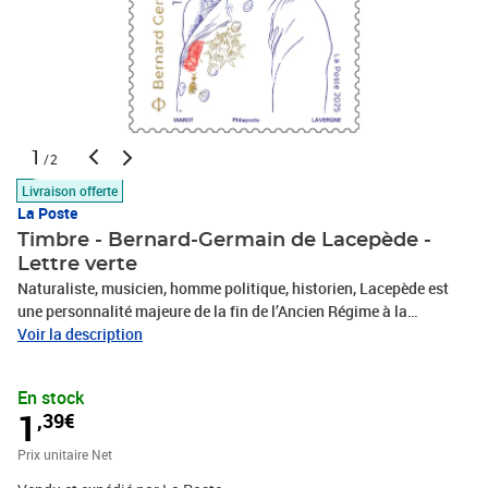
1
/2
Livraison offerte
La Poste
Timbre - Bernard-Germain de Lacepède -
Lettre verte
Naturaliste, musicien, homme politique, historien, Lacepède est
une personnalité majeure de la fin de l’Ancien Régime à la
Restauration. Né à Agen, il se passionne très tôt pour les sciences
Voir la description
et la musique et entame de front une carrière dans ces deux
domaines. Il compose ainsi plusieurs œuvres, dont un opéra
En stock
(perdu), et publie une Poétique de la Musique (1785) dans laquelle
1
,39€
il cherche à comprendre les origines de cet art et à bâtir une
théorie esthétique. Parallèlement, il étudie les phénomènes de
Prix unitaire Net
l’électricité. Mais ses recherches s’orientent résolument vers la