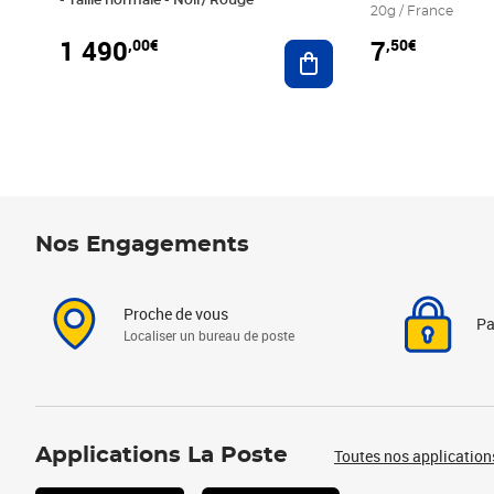
20g / France
1 490
7
,00€
,50€
Ajouter au panier
Nos Engagements
Proche de vous
Pa
Localiser un bureau de poste
Applications La Poste
Toutes nos application