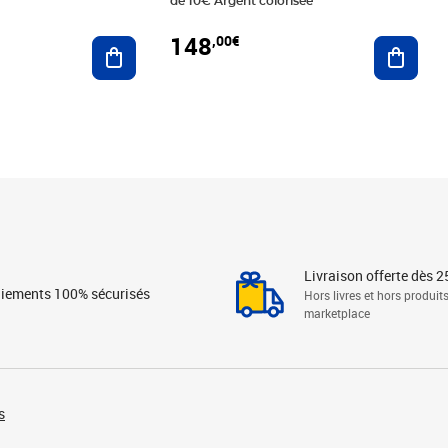
de 10€ Argent colorisée
148
,00€
Ajouter au panier
Ajoute
Livraison offerte dès 2
iements 100% sécurisés
Hors livres et hors produit
marketplace
s