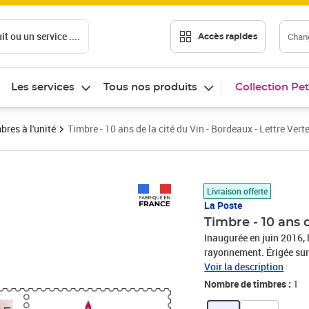
t ou un service ....
Chang
Accès rapides
Les services
Tous nos produits
Collection Pet
bres à l'unité
Timbre - 10 ans de la cité du Vin - Bordeaux - Lettre Vert
Prix 1,52€
Livraison offerte
La Poste
Timbre - 10 ans 
Inaugurée en juin 2016, 
rayonnement. Érigée sur 
emblème de Bordeaux, du l
Voir la description
ouverture au monde. Son
Nombre de timbres :
1
à la fois le mouvement du