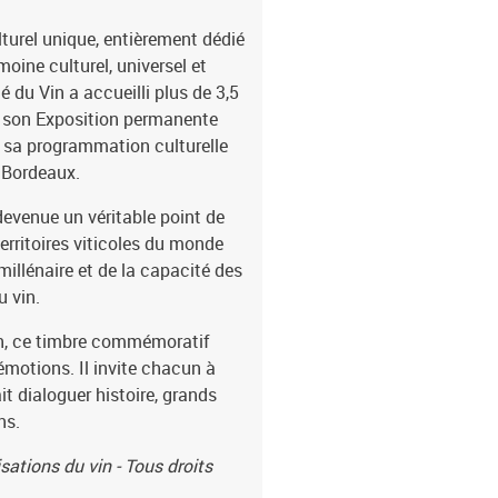
turel unique, entièrement dédié
moine culturel, universel et
té du Vin a accueilli plus de 3,5
ar son Exposition permanente
, sa programmation culturelle
 Bordeaux.
devenue un véritable point de
 territoires viticoles du monde
 millénaire et de la capacité des
u vin.
n, ce timbre commémoratif
émotions. Il invite chacun à
ait dialoguer histoire, grands
ns.
sations du vin - Tous droits