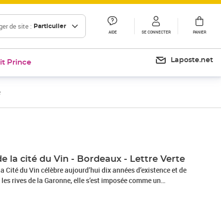
er de site :
Particulier
AIDE
SE CONNECTER
PANIER
Laposte.net
it Prince
e
de la cité du Vin - Bordeaux - Lettre Verte
la Cité du Vin célèbre aujourd’hui dix années d’existence et de
les rives de la Garonne, elle s’est imposée comme un
ien étroit que la ville entretient avec le vin et de son
 architecture audacieuse – une silhouette courbe qui évoque
 vin dans le verre, les remous du fleuve et la souplesse de la