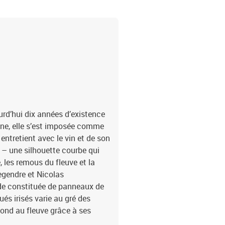
rétractation figurant en 
La Boutique - 99 999 La
urd’hui dix années d’existence
onne, elle s’est imposée comme
entretient avec le vin et de son
– une silhouette courbe qui
, les remous du fleuve et la
egendre et Nicolas
de constituée de panneaux de
és irisés varie au gré des
épond au fleuve grâce à ses