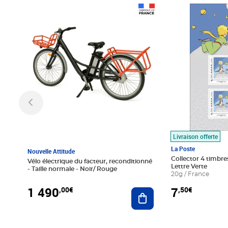
Prix 1 490,00€
Prix 7,50€
Livraison offerte
La Poste
Nouvelle Attitude
Collector 4 timbres
Vélo électrique du facteur, reconditionné
Lettre Verte
- Taille normale - Noir/ Rouge
20g / France
1 490
7
,00€
,50€
Ajouter au panier