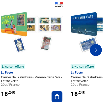
Prix 18,24€
Prix 18,24€
Livraison offerte
Livraison offerte
La Poste
La Poste
Carnet de 12 timbres - Maman dans l'art -
Carnet de 12 timbres - Le bl
Lettre verte
Lettre verte
20g / France
20g / France
18
18
,24€
,24€
r au panier
Ajouter au panier