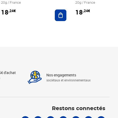
20g / France
20g / France
18
18
,24€
,24€
r au panier
Ajouter au panier
5€ d'achat
Nos engagements
s
sociétaux et environnementaux
Linkedin
Instagram
X
Tiktok
Facebook
Youtube
Threads
Restons connectés