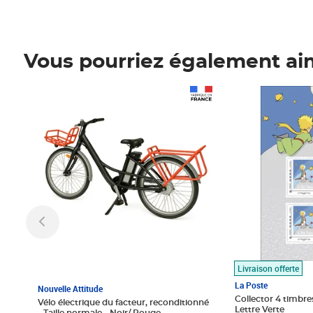
Vous pourriez également ai
Prix 1 490,00€
Prix 7,50€
Livraison offerte
La Poste
Nouvelle Attitude
Collector 4 timbres
Vélo électrique du facteur, reconditionné
Lettre Verte
- Taille normale - Noir/ Rouge