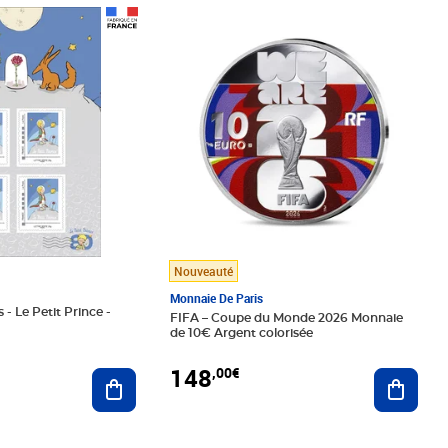
Prix 148,00€
Nouveauté
Monnaie De Paris
 - Le Petit Prince -
FIFA – Coupe du Monde 2026 Monnaie
de 10€ Argent colorisée
148
,00€
Ajouter au panier
Ajoute