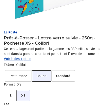
La Poste
Prêt-à-Poster - Lettre verte suivie - 250g -
Pochette XS - Colibri
Ces emballages font partie de la gamme des PAP lettre suivie. Ils
sont dans la gamme courrier et permettent l’envoi de documents et
petites marchandises dans des emballages carton avec soufflet
Voir la description
jusqu’à 3 centimètres d’épaisseur. Ils empruntent le circuit
Thème :
Colibri
d’acheminement postal du courrier et bénéficient d’un service de
suivi à la distribution (information de la date de distribution en
Petit Prince
Colibri
Standard
boite aux lettres du destinataire sur laposte.fr). L’emballage en
carton permet une bonne rigidité de l’emballage et une bonne
Format :
XS
protection de la marchandise. Ces nouveaux produits présentent
de nombreux avantages pour le client : Simplicité d’utilisation de
S
XS
l’emballage préaffranchi Offre tout-en-un, affranchissement,
emballage et service de suivi compris Un emballage solide et
Lot :