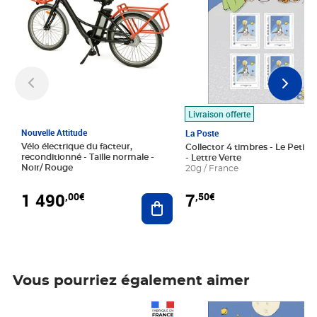
Livraison offerte
Nouvelle Attitude
La Poste
Vélo électrique du facteur,
Collector 4 timbres - Le Petit P
reconditionné - Taille normale -
- Lettre Verte
Noir/ Rouge
20g / France
1 490
7
,00€
,50€
Ajouter au panier
Vous pourriez également aimer
Prix 1 490,00€
Prix 7,50€