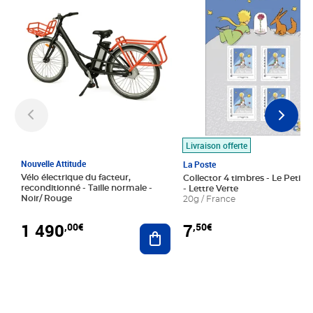
Livraison offerte
Nouvelle Attitude
La Poste
Vélo électrique du facteur,
Collector 4 timbres - Le Petit P
reconditionné - Taille normale -
- Lettre Verte
Noir/ Rouge
20g / France
1 490
7
,00€
,50€
Ajouter au panier