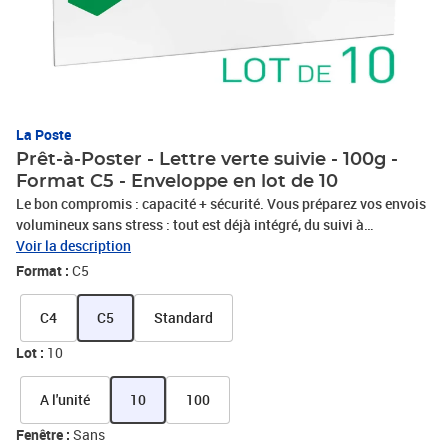
La Poste
Prêt-à-Poster - Lettre verte suivie - 100g -
Format C5 - Enveloppe en lot de 10
Le bon compromis : capacité + sécurité. Vous préparez vos envois
volumineux sans stress : tout est déjà intégré, du suivi à
l’affranchissement. Parfait pour des rapports, documents
Voir la description
techniques, devis complets. Avantages : Prêt à l’emploi :
Format :
C5
Enveloppe ou pochette préaffranchie avec suivi intégré, aucune
étiquette à ajouter. Gain de temps : Vous écrivez, vous insérez,
C4
C5
Standard
vous postez, votre suivi est automatiquement activé. Sécurisant :
Suivez les principales étapes d’acheminement jusqu’à la
Lot :
10
distribution, directement sur laposte.fr. Eco-conçu : Fabriqué à
partir de papier issu de forêts gérées durablement et 100%
A l'unité
10
100
recyclable. Preuves légales numériques : Justificatifs de dépôt et
de réception, opposables juridiquement, accessibles en ligne pour
Fenêtre :
Sans