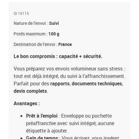
Poste et le client. Le Client est informé qu’il dispose d'un délai
légal de 14 jours à compter de la date de réception de sa
commande pour se rétracter en contactant le service client par la
ID 19115
rubrique «Aide et Contact» sur le Site ou en envoyant le formulaire
Nature de l'envoi :
Suivi
de rétractation figurant en annexe 1 des CGV par voie postale :
Service Client Internet - La Boutique - 99 999 La Poste Cedex
Poids maximum :
100 g
Destination de l'envoi :
France
Le bon compromis : capacité + sécurité.
Vous préparez vos envois volumineux sans stress :
tout est déjà intégré, du suivi à l’affranchissement.
Parfait pour des
rapports
,
documents techniques
,
devis complets
.
Avantages :
Prêt à l’emploi
: Enveloppe ou pochette
préaffranchie avec suivi intégré, aucune
étiquette à ajouter.
Gain de temps
: Vous écrivez, vous insérez,