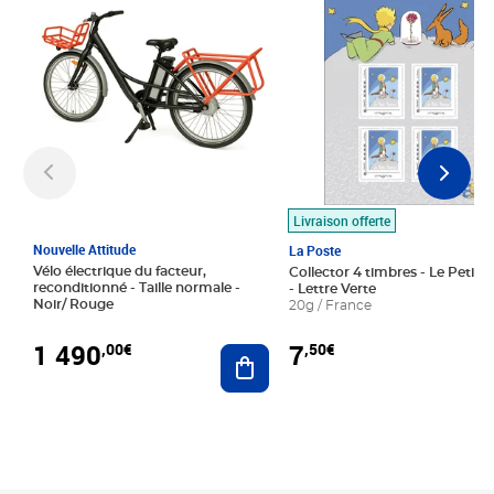
Livraison offerte
Nouvelle Attitude
La Poste
Vélo électrique du facteur,
Collector 4 timbres - Le Petit P
reconditionné - Taille normale -
- Lettre Verte
Noir/ Rouge
20g / France
1 490
7
,00€
,50€
Ajouter au panier