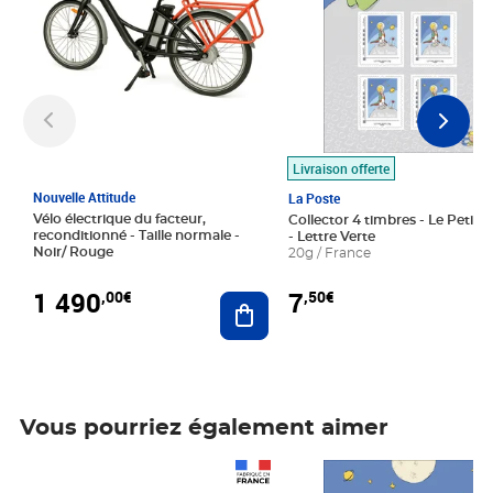
Livraison offerte
Nouvelle Attitude
La Poste
Vélo électrique du facteur,
Collector 4 timbres - Le Petit P
reconditionné - Taille normale -
- Lettre Verte
Noir/ Rouge
20g / France
1 490
7
,00€
,50€
Ajouter au panier
Vous pourriez également aimer
Prix 1 490,00€
Prix 7,50€