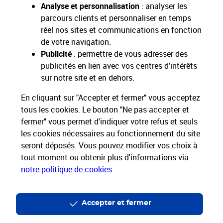
Analyse et personnalisation
: analyser les
parcours clients et personnaliser en temps
réel nos sites et communications en fonction
de votre navigation.
Restons connectés
Publicité
: permettre de vous adresser des
publicités en lien avec vos centres d’intérêts
Nos Services
sur notre site et en dehors.
En cliquant sur "Accepter et fermer" vous acceptez
Nos Produits
tous les cookies. Le bouton "Ne pas accepter et
fermer" vous permet d'indiquer votre refus et seuls
Nos Tarifs
les cookies nécessaires au fonctionnement du site
seront déposés. Vous pouvez modifier vos choix à
La Poste vous accompagne
tout moment ou obtenir plus d'informations via
notre politique de cookies
.
Professionnels
Entreprises et Collectivités
La Poste Groupe
La Poste recrute
Accepter et fermer