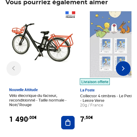
Vous pourriez également aimer
Prix 1 490,00€
Prix 7,50€
Livraison offerte
Nouvelle Attitude
La Poste
Vélo électrique du facteur,
Collector 4 timbres - Le Petit P
reconditionné - Taille normale -
- Lettre Verte
Noir/ Rouge
20g / France
1 490
7
,00€
,50€
Ajouter au panier