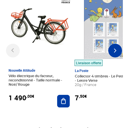
Livraison offerte
Nouvelle Attitude
La Poste
Vélo électrique du facteur,
Collector 4 timbres - Le Petit P
reconditionné - Taille normale -
- Lettre Verte
Noir/ Rouge
20g / France
1 490
7
,00€
,50€
Ajouter au panier