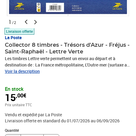
1
/2
Livraison offerte
La Poste
Collector 8 timbres - Trésors d'Azur - Fréjus -
Saint-Raphaël - Lettre Verte
Les timbres Lettre verte permettent un envoi au départ et à
destination de : La France métropolitaine, L'Outre-mer (surtaxe au-
delà de 100g), Andorre et Monaco. Le Client est informé qu’il
Voir la description
dispose d'un délai légal de 14 jours à compter de la date de
réception de sa commande pour se rétracter en contactant le
En stock
service client par la rubrique «Aide et Contact» sur le Site ou en
15
,00€
envoyant le formulaire de rétractation figurant en annexe 1 des
CGV par voie postale : Service Client Internet - La Boutique - 99
Prix unitaire TTC
999 La Poste Cedex
Vendu et expédié par La Poste
Livraison offerte en standard du 01/07/2026 au 06/09/2026
Quantité : 1
Quantité