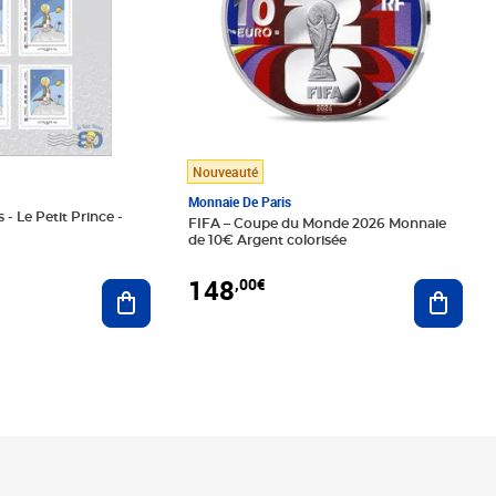
Nouveauté
Monnaie De Paris
 - Le Petit Prince -
FIFA – Coupe du Monde 2026 Monnaie
de 10€ Argent colorisée
148
,00€
Ajouter au panier
Ajoute