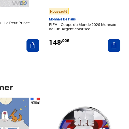
Nouveauté
Monnaie De Paris
 - Le Petit Prince -
FIFA – Coupe du Monde 2026 Monnaie
de 10€ Argent colorisée
148
,00€
Ajouter au panier
Ajoute
mer
Prix 148,00€