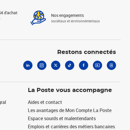
5€ d'achat
Nos engagements
s
sociétaux et environnementaux
Linkedin
Instagram
X
Tiktok
Facebook
Youtube
Threads
Restons connectés
La Poste vous accompagne
ral
Aides et contact
Les avantages de Mon Compte La Poste
Espace sourds et malentendants
Emplois et carrières des métiers bancaires