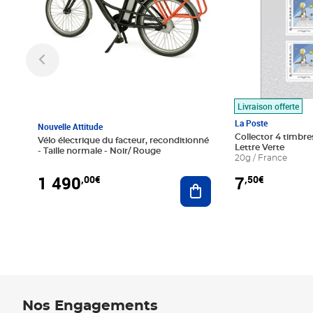
Livraison offerte
La Poste
Nouvelle Attitude
Collector 4 timbres
Vélo électrique du facteur, reconditionné
Lettre Verte
- Taille normale - Noir/ Rouge
20g / France
1 490
7
,00€
,50€
Ajouter au panier
Nos Engagements