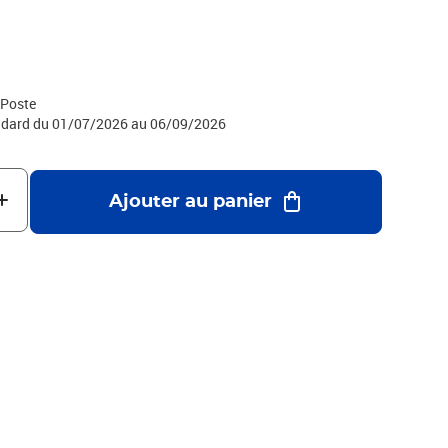
t» sur le Site ou en envoyant le formulaire de rétractation
 CGV par voie postale : Service Client Internet - La Boutique -
 Poste
tandard du 01/07/2026 au 06/09/2026
Ajouter au panier