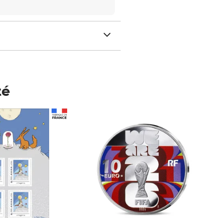
té
Prix 148,00€