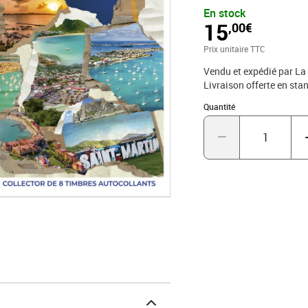
rubrique «Aide et Contac
En stock
figurant en annexe 1 des
15
,00€
99 999 La Poste Cedex
Prix unitaire TTC
Vendu et expédié par La
Livraison offerte en s
Quantité : 1
Quantité