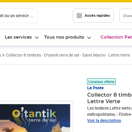
t ou un service ....
Chang
Accès rapides
Les services
Tous nos produits
Collection Pet
s
Collector 8 timbres - O'tantik terre de sel - Saint Martin - Lettre Verte
Prix 15,00€
Livraison offerte
La Poste
Collector 8 timbr
Lettre Verte
Les timbres Lettre verte 
métropolitaine, - l'Outr
Client est informé qu’il 
Voir la description
réception de sa commande