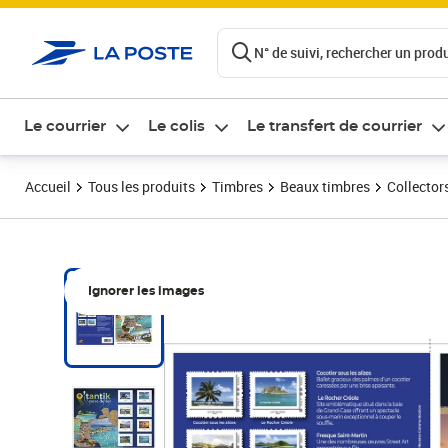
ontenu de la page
N° de suivi, rechercher un produi
Le courrier
Le colis
Le transfert de courrier
Accueil
Tous les produits
Timbres
Beaux timbres
Collector
Ignorer les images