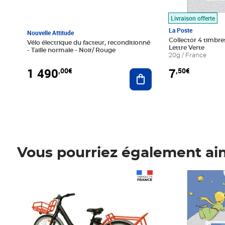
Livraison offerte
La Poste
Nouvelle Attitude
Collector 4 timbres
Vélo électrique du facteur, reconditionné
Lettre Verte
- Taille normale - Noir/ Rouge
20g / France
1 490
7
,00€
,50€
Ajouter au panier
Vous pourriez également ai
Prix 1 490,00€
Prix 7,50€