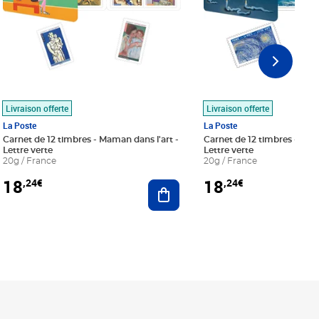
Livraison offerte
Livraison offerte
La Poste
La Poste
Carnet de 12 timbres - Maman dans l'art -
Carnet de 12 timbres - Le bl
Lettre verte
Lettre verte
20g / France
20g / France
18
18
,24€
,24€
r au panier
Ajouter au panier