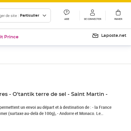
er de site :
Particulier
AIDE
SE CONNECTER
PANIER
Laposte.net
it Prince
es - O'tantik terre de sel - Saint Martin -
permettent un envoi au départ et à destination de : - la France
e-mer (surtaxe au-delà de 100g), - Andorre et Monaco. Le
dispose d'un délai légal de 14 jours à compter de la date de
 pour se rétracter en contactant le service client par la