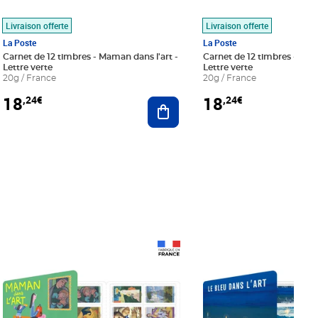
Livraison offerte
Livraison offerte
La Poste
La Poste
Carnet de 12 timbres - Maman dans l'art -
Carnet de 12 timbres - Le bl
Lettre verte
Lettre verte
20g / France
20g / France
18
18
,24€
,24€
r au panier
Ajouter au panier
Prix 18,24€
Prix 18,24€