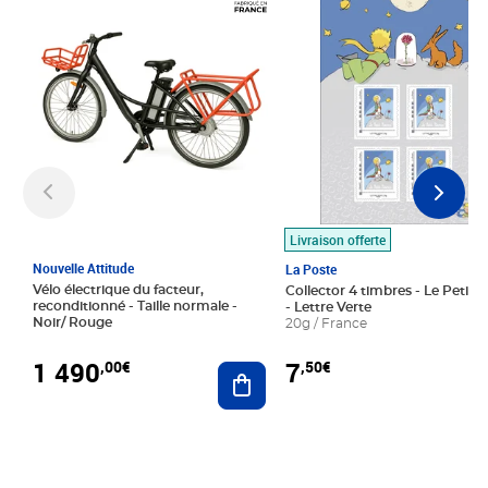
Livraison offerte
Nouvelle Attitude
La Poste
Vélo électrique du facteur,
Collector 4 timbres - Le Petit P
reconditionné - Taille normale -
- Lettre Verte
Noir/ Rouge
20g / France
1 490
7
,00€
,50€
Ajouter au panier