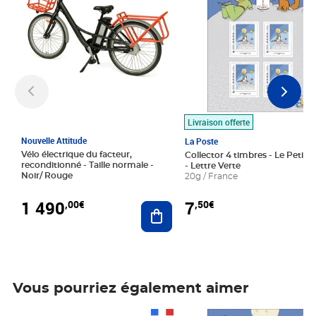
Livraison offerte
Nouvelle Attitude
La Poste
Vélo électrique du facteur,
Collector 4 timbres - Le Petit P
reconditionné - Taille normale -
- Lettre Verte
Noir/ Rouge
20g / France
1 490
7
,00€
,50€
Ajouter au panier
Vous pourriez également aimer
Prix 1 490,00€
Prix 7,50€