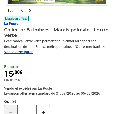
1
/2
Livraison offerte
La Poste
Collector 8 timbres - Marais poitevin - Lettre
Verte
Les timbres Lettre verte permettent un envoi au départ et à
destination de : - la France métropolitaine, - l'Outre-mer (surtaxe
au-delà de 100g), - Andorre et Monaco. Le Client est informé qu’il
Voir la description
dispose d'un délai légal de 14 jours à compter de la date de
réception de sa commande pour se rétracter en contactant le
En stock
service client par la rubrique «Aide et Contact» sur le Site ou en
15
,00€
envoyant le formulaire de rétractation figurant en annexe 1 des
CGV par voie postale : Service Client Internet - La Boutique - 99
Prix unitaire TTC
999 La Poste Cedex
Vendu et expédié par La Poste
Livraison offerte en standard du 01/07/2026 au 06/09/2026
Quantité : 1
Quantité