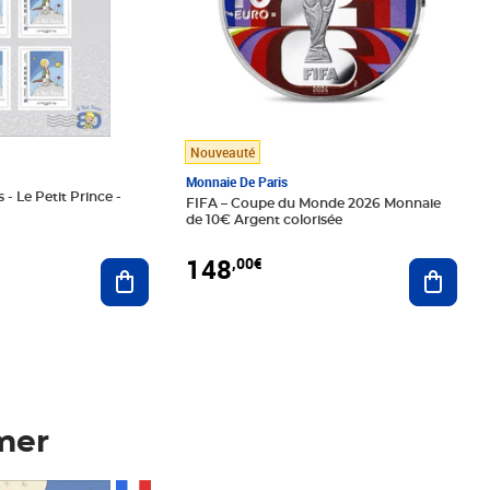
Nouveauté
Monnaie De Paris
 - Le Petit Prince -
FIFA – Coupe du Monde 2026 Monnaie
de 10€ Argent colorisée
148
,00€
Ajouter au panier
Ajoute
mer