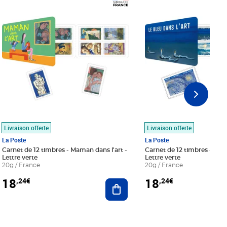
Prix 18,24€
Prix 18,24€
Livraison offerte
Livraison offerte
La Poste
La Poste
Carnet de 12 timbres - Maman dans l'art -
Carnet de 12 timbres - Le bl
Lettre verte
Lettre verte
20g / France
20g / France
18
18
,24€
,24€
r au panier
Ajouter au panier