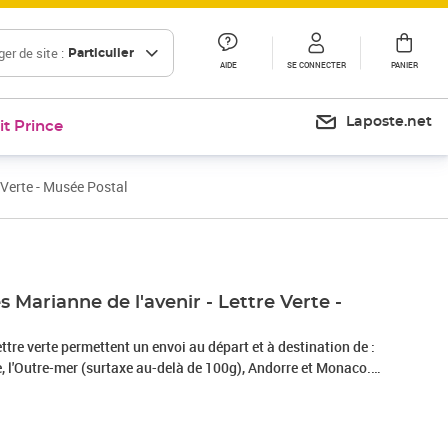
er de site :
Particulier
AIDE
SE CONNECTER
PANIER
Laposte.net
it Prince
 Verte - Musée Postal
s Marianne de l'avenir - Lettre Verte -
tre verte permettent un envoi au départ et à destination de :
naco.
il dispose d'un délai légal de 14 jours à compter de la date de
 pour se rétracter en contactant le service client par la
t» sur le Site ou en envoyant le formulaire de rétractation