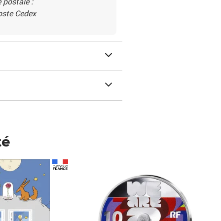
 postale :
Poste Cedex
té
Prix 148,00€