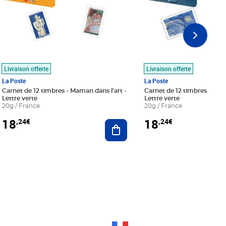
Livraison offerte
Livraison offerte
La Poste
La Poste
Carnet de 12 timbres - Maman dans l'art -
Carnet de 12 timbres - Le bl
Lettre verte
Lettre verte
20g / France
20g / France
18
18
,24€
,24€
r au panier
Ajouter au panier