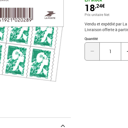
figurant en annexe 1 des
18
,24€
99 999 La Poste Cedex
Prix unitaire Net
Vendu et expédié par La
Livraison offerte à parti
Quantité : 1
Quantité