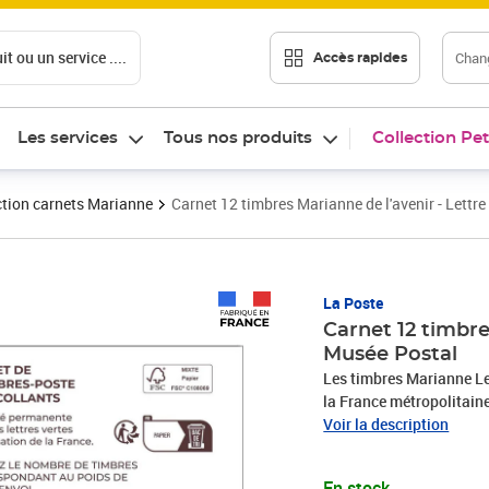
t ou un service ....
Chang
Accès rapides
Les services
Tous nos produits
Collection Pet
ction carnets Marianne
Carnet 12 timbres Marianne de l'avenir - Lettre
Prix 18,24€
La Poste
Carnet 12 timbre
Musée Postal
Les timbres Marianne Let
la France métropolitaine, l'Outre-mer (surtaxe au-delà de 100g), Andorre et Mo
Le Client est informé qu’
Voir la description
réception de sa commande
rubrique «Aide et Contac
En stock