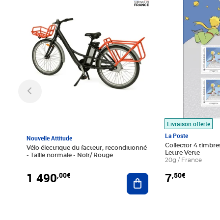
Prix 1 490,00€
Prix 7,50€
Livraison offerte
La Poste
Nouvelle Attitude
Collector 4 timbres
Vélo électrique du facteur, reconditionné
Lettre Verte
- Taille normale - Noir/ Rouge
20g / France
1 490
7
,00€
,50€
Ajouter au panier