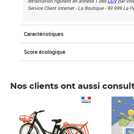
rétractation figurant en annexe 1 des
CGV
par voie
Service Client Internet - La Boutique - 99 999 La 
Caractéristiques
Score écologique
Nos clients ont aussi consul
Prix 1 490,00€
Prix 7,50€