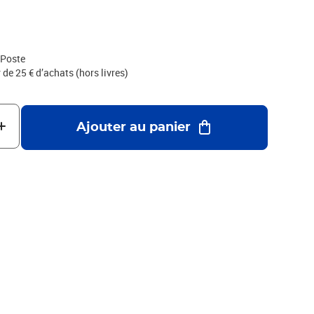
 CGV par voie postale : Service Client Internet - La Boutique -
 Poste
r de 25 € d’achats (hors livres)
Ajouter au panier