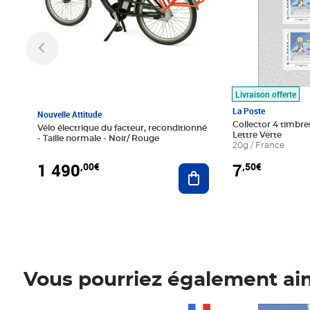
Livraison offerte
La Poste
Nouvelle Attitude
Collector 4 timbres
Vélo électrique du facteur, reconditionné
Lettre Verte
- Taille normale - Noir/ Rouge
20g / France
1 490
7
,00€
,50€
Ajouter au panier
Vous pourriez également ai