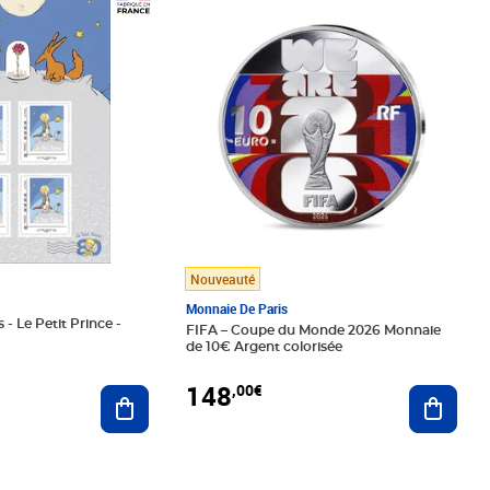
Prix 148,00€
Nouveauté
Monnaie De Paris
 - Le Petit Prince -
FIFA – Coupe du Monde 2026 Monnaie
de 10€ Argent colorisée
148
,00€
Ajouter au panier
Ajoute