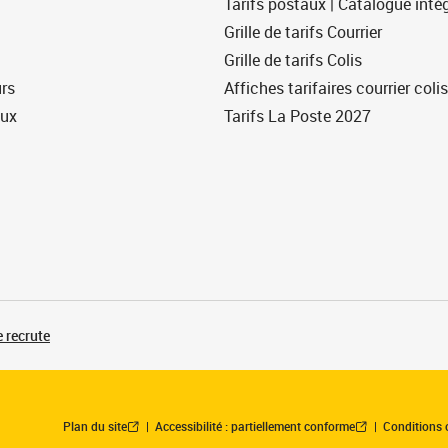
Tarifs postaux | Catalogue intég
Grille de tarifs Courrier
Grille de tarifs Colis
urs
Affiches tarifaires courrier colis
eux
Tarifs La Poste 2027
 recrute
Plan du site
Accessibilité : partiellement conforme
Conditions 