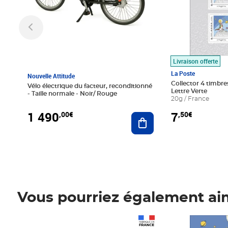
Livraison offerte
La Poste
Nouvelle Attitude
Collector 4 timbres
Vélo électrique du facteur, reconditionné
Lettre Verte
- Taille normale - Noir/ Rouge
20g / France
1 490
7
,00€
,50€
Ajouter au panier
Vous pourriez également ai
Prix 1 490,00€
Prix 7,50€