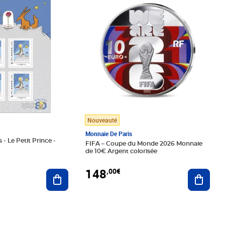
Nouveauté
Monnaie De Paris
 - Le Petit Prince -
FIFA – Coupe du Monde 2026 Monnaie
de 10€ Argent colorisée
148
,00€
Ajouter au panier
Ajoute