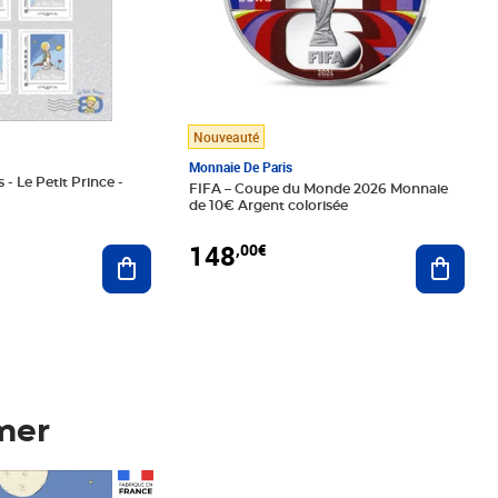
Nouveauté
Monnaie De Paris
 - Le Petit Prince -
FIFA – Coupe du Monde 2026 Monnaie
de 10€ Argent colorisée
148
,00€
Ajouter au panier
Ajoute
mer
Prix 148,00€