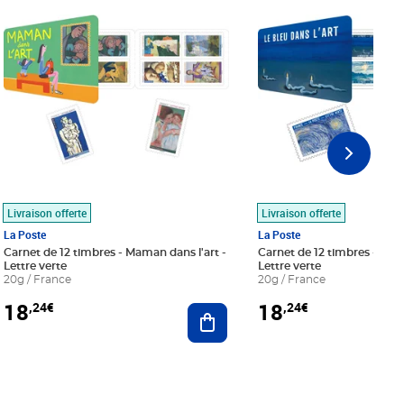
Livraison offerte
Livraison offerte
La Poste
La Poste
Carnet de 12 timbres - Maman dans l'art -
Carnet de 12 timbres - Le bl
Lettre verte
Lettre verte
20g / France
20g / France
18
18
,24€
,24€
r au panier
Ajouter au panier