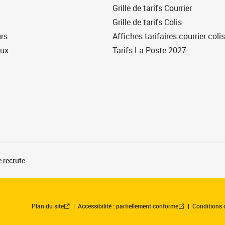
Grille de tarifs Courrier
Grille de tarifs Colis
urs
Affiches tarifaires courrier colis
eux
Tarifs La Poste 2027
 recrute
Plan du site
Accessibilité : partiellement conforme
Conditions 