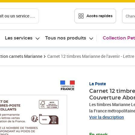
t ou un service ....
Chang
Accès rapides
Les services
Tous nos produits
Collection Pet
ction carnets Marianne
Carnet 12 timbres Marianne de l'avenir - Lett
Prix 18,24€
La Poste
Carnet 12 timbre
Couverture Abo
Les timbres Marianne Let
la France métropolitaine
Monaco. Le Client est in
Voir la description
la date de réception de 
par la rubrique «Aide et
En stock