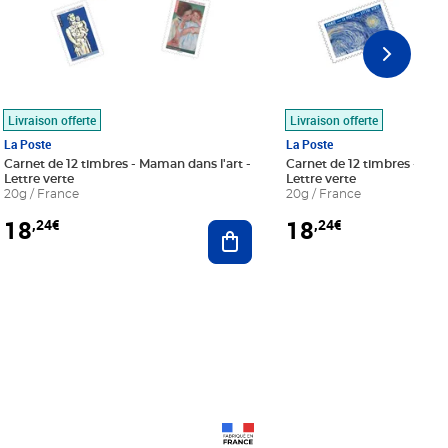
Livraison offerte
Livraison offerte
La Poste
La Poste
Carnet de 12 timbres - Maman dans l'art -
Carnet de 12 timbres - Le bl
Lettre verte
Lettre verte
20g / France
20g / France
18
18
,24€
,24€
r au panier
Ajouter au panier
Prix 18,24€
Prix 18,24€