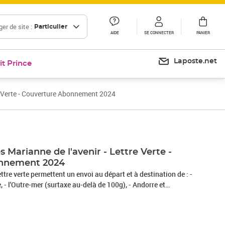
er de site :
Particulier
AIDE
SE CONNECTER
PANIER
Laposte.net
it Prince
re Verte - Couverture Abonnement 2024
s Marianne de l'avenir - Lettre Verte -
nnement 2024
tre verte permettent un envoi au départ et à destination de : -
, - l'Outre-mer (surtaxe au-delà de 100g), - Andorre et
formé qu’il dispose d'un délai légal de 14 jours à compter de
sa commande pour se rétracter en contactant le service client
 Contact» sur le Site ou en envoyant le formulaire de