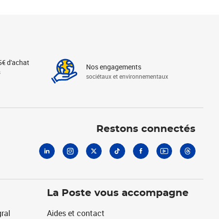
5€ d'achat
Nos engagements
s
sociétaux et environnementaux
Linkedin
Instagram
X
Tiktok
Facebook
Youtube
Threads
Restons connectés
La Poste vous accompagne
ral
Aides et contact