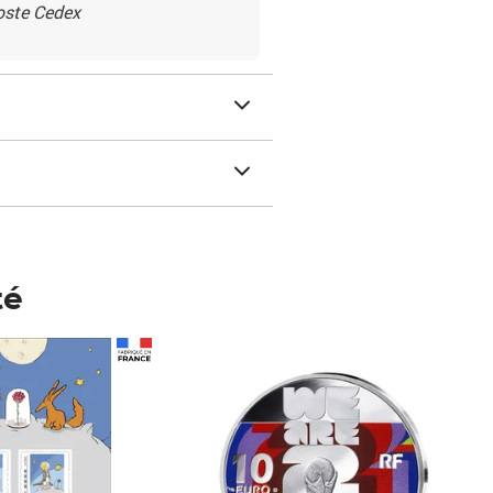
Poste Cedex
té
Prix 148,00€