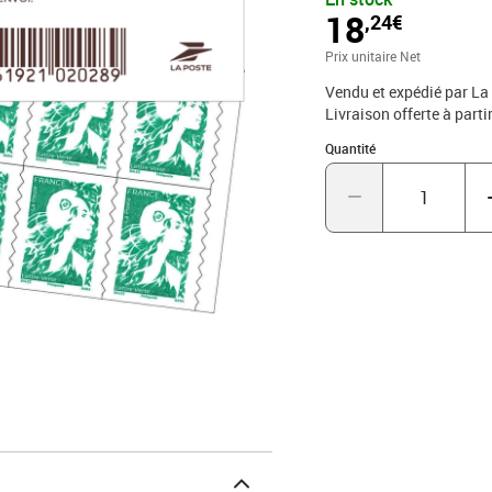
rétractation figurant en 
18
,24€
La Boutique - 99 999 La
Prix unitaire Net
Vendu et expédié par La
Livraison offerte à parti
Quantité : 1
Quantité