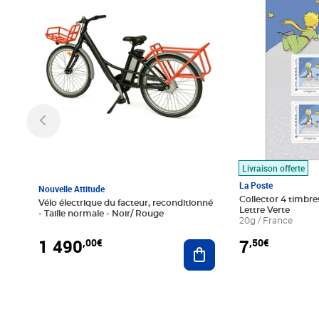
Livraison offerte
La Poste
Nouvelle Attitude
Collector 4 timbres
Vélo électrique du facteur, reconditionné
Lettre Verte
- Taille normale - Noir/ Rouge
20g / France
1 490
7
,00€
,50€
Ajouter au panier