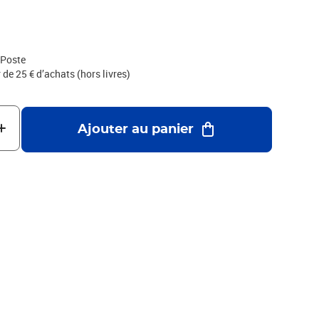
annexe 1 des CGV par voie postale : Service Client Internet -
 Poste Cedex
 Poste
r de 25 € d’achats (hors livres)
Ajouter au panier