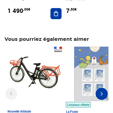
1 490
7
,00€
,50€
Ajouter au panier
Vous pourriez également aimer
Prix 1 490,00€
Prix 7,50€
Livraison offerte
Nouvelle Attitude
La Poste