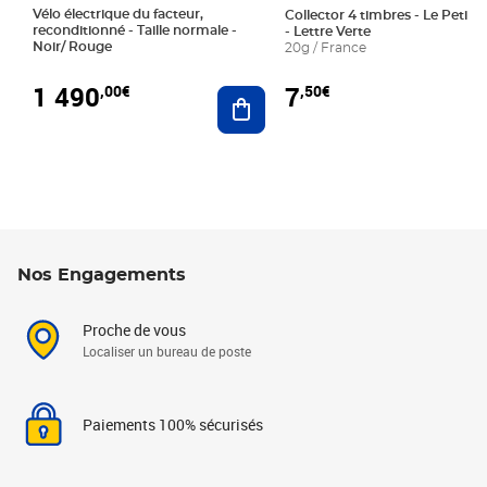
Vélo électrique du facteur,
Collector 4 timbres - Le Petit P
reconditionné - Taille normale -
- Lettre Verte
Noir/ Rouge
20g / France
1 490
7
,00€
,50€
Ajouter au panier
Nos Engagements
Proche de vous
Localiser un bureau de poste
Paiements 100% sécurisés