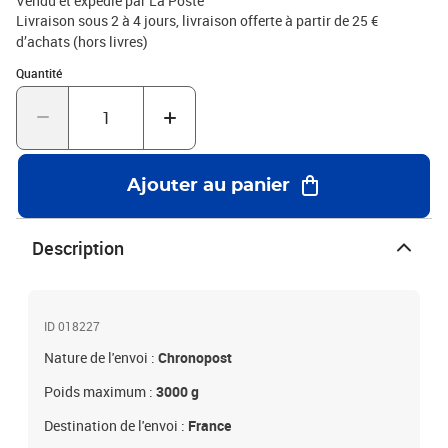
Vendu et expédié par La Poste
Livraison sous 2 à 4 jours
livraison offerte à partir de 25 €
d’achats (hors livres)
Quantité : 1
Quantité
Ajouter au panier
Description
ID 018227
Nature de l'envoi :
Chronopost
Poids maximum :
3000 g
Destination de l'envoi :
France