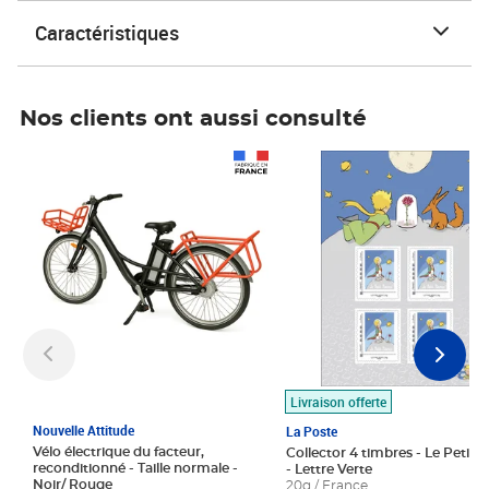
Caractéristiques
Nos clients ont aussi consulté
Prix 1 490,00€
Prix 7,50€
Livraison offerte
Nouvelle Attitude
La Poste
Vélo électrique du facteur,
Collector 4 timbres - Le Petit P
reconditionné - Taille normale -
- Lettre Verte
Noir/ Rouge
20g / France