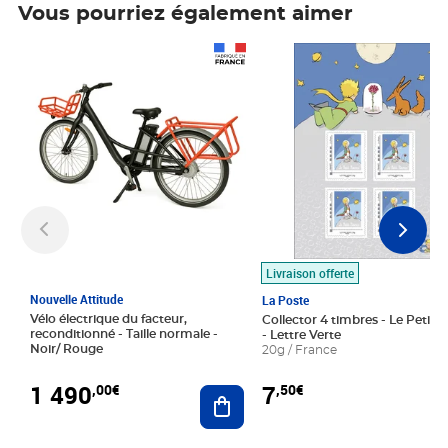
Vous pourriez également aimer
Prix 1 490,00€
Prix 7,50€
Livraison offerte
Nouvelle Attitude
La Poste
Vélo électrique du facteur,
Collector 4 timbres - Le Petit P
reconditionné - Taille normale -
- Lettre Verte
Noir/ Rouge
20g / France
1 490
7
,00€
,50€
Ajouter au panier