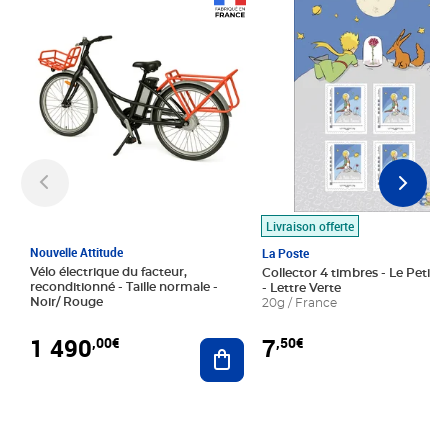
Prix 1 490,00€
Prix 7,50€
Livraison offerte
Nouvelle Attitude
La Poste
Vélo électrique du facteur,
Collector 4 timbres - Le Petit P
reconditionné - Taille normale -
- Lettre Verte
Noir/ Rouge
20g / France
1 490
7
,00€
,50€
Ajouter au panier