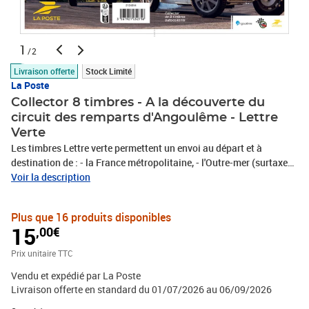
1
/2
Livraison offerte
Stock Limité
La Poste
Collector 8 timbres - A la découverte du
circuit des remparts d'Angoulême - Lettre
Verte
Les timbres Lettre verte permettent un envoi au départ et à
destination de : - la France métropolitaine, - l'Outre-mer (surtaxe
au-delà de 100g), - Andorre et Monaco. Le Client est informé qu’il
Voir la description
dispose d'un délai légal de 14 jours à compter de la date de
réception de sa commande pour se rétracter en contactant le
Plus que 16 produits disponibles
service client par la rubrique «Aide et Contact» sur le Site ou en
15
,00€
envoyant le formulaire de rétractation figurant en annexe 1 des
CGV par voie postale : Service Client Internet - La Boutique - 99
Prix unitaire TTC
999 La Poste Cedex
Vendu et expédié par La Poste
Livraison offerte en standard du 01/07/2026 au 06/09/2026