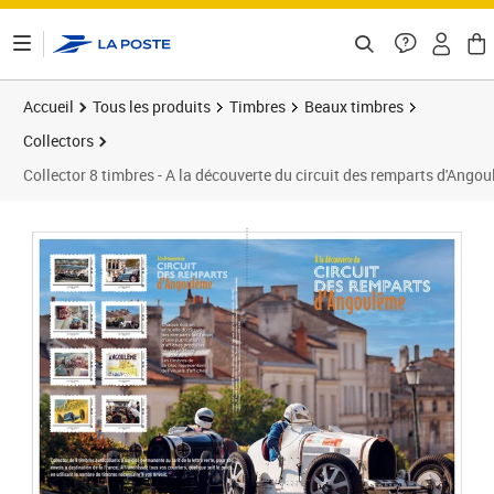
ontenu de la page
Accueil
Tous les produits
Timbres
Beaux timbres
Collectors
Collector 8 timbres - A la découverte du circuit des remparts d'Angou
Prix 15,00€