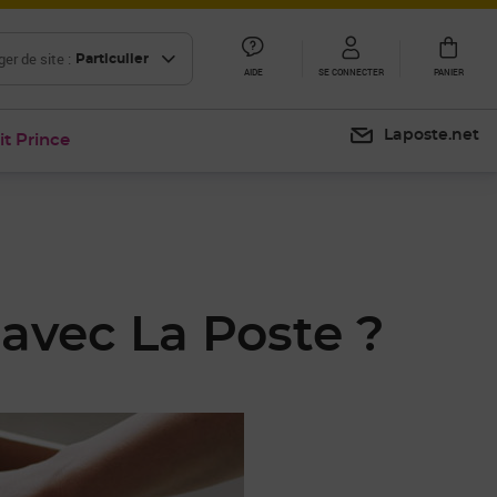
er de site :
Particulier
AIDE
SE CONNECTER
PANIER
Laposte.net
it Prince
avec La Poste ?