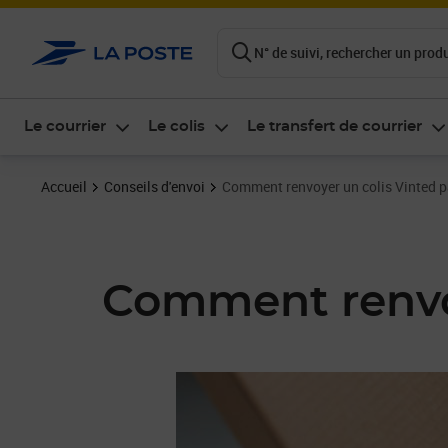
ontenu de la page
N° de suivi, rechercher un produi
Le courrier
Le colis
Le transfert de courrier
Accueil
Conseils d'envoi
Comment renvoyer un colis Vinted p
Comment renvoy