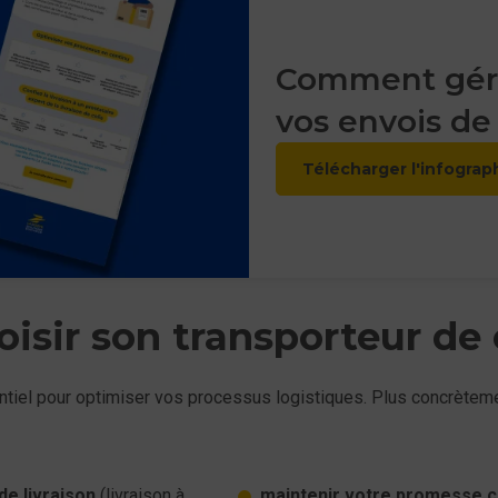
Comment gére
vos envois de 
Télécharger l'infograp
isir son transporteur de 
entiel pour optimiser vos processus logistiques. Plus concrèteme
de livraison
(livraison à
maintenir votre promesse c