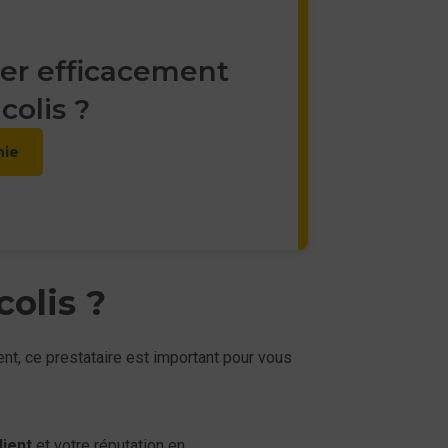
r efficacement
colis ?
hie
colis ?
nt, ce prestataire est important pour vous
lient
et votre réputation en