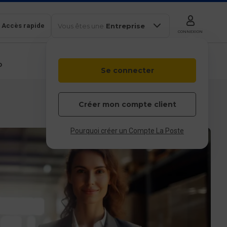
Accès rapide
Vous êtes une
Entreprise
CONNEXION
b
Se connecter
Colissimo
Outils en
Box
ligne
Particulier
Professionnel
Entreprises et
Créer mon compte client
collectivités
 & service client
Pourquoi créer un Compte La Poste