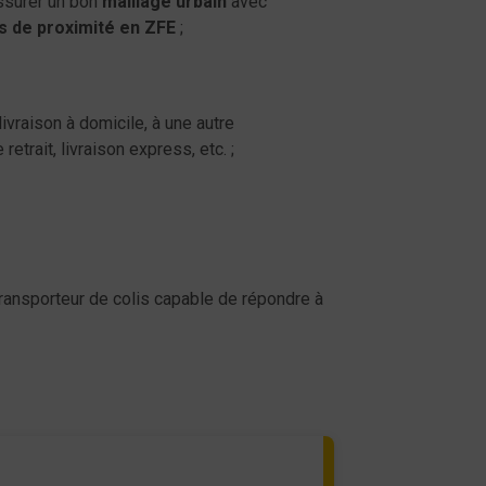
assurer un bon
maillage
urbain
avec
s de proximité en ZFE
;
 livraison à domicile, à une autre
etrait, livraison express, etc. ;
 transporteur de colis capable de répondre à