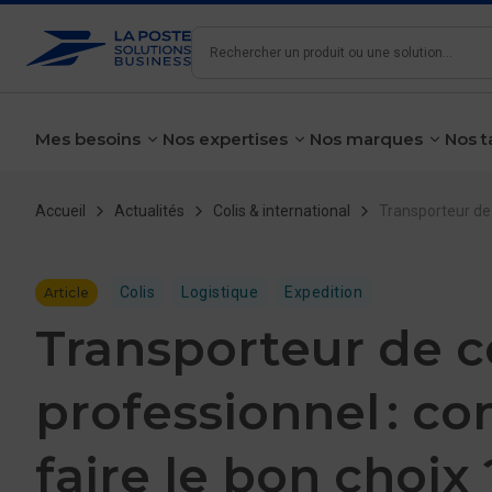
Rechercher
Mes besoins
Nos expertises
Nos marques
Nos t
voir le sous-menu
voir le sous-menu
voir le 
Fil d'Ariane
Accueil
Actualités
Colis & international
Transporteur de 
Colis
Logistique
Expedition
Article
Transporteur de c
professionnel : 
faire le bon choix 