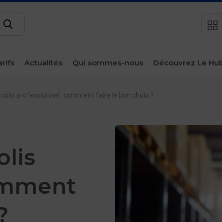
Rechercher
arifs
Actualités
Qui sommes-nous
Découvrez Le Hu
sous-menu
Espace
client
colis professionnel : comment faire le bon choix ?
Contact
olis
comment
?