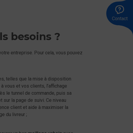
Ap
Êt
En
le
ra
u
Contact
83
me
00
ls besoins ?
 votre entreprise. Pour cela, vous pouvez
s, telles que la mise à disposition
à vous et vos clients, l’affichage
 dès le tunnel de commande, puis sa
et sur la page de suivi. Ce niveau
ence client et aide à maximiser la
e du livreur ;