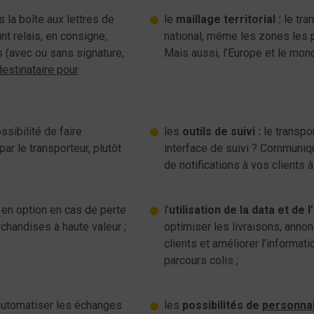
s la boîte aux lettres de
le
maillage territorial :
le tra
nt relais, en consigne,
national, même les zones les p
s (avec ou sans signature,
Mais aussi, l’Europe et le mond
estinataire pour
ssibilité de faire
les
outils de suivi :
le transpor
ar le transporteur, plutôt
interface de suivi ? Communique
de notifications à vos clients à
en option en cas de perte
l’
utilisation de la data et de l
handises à haute valeur ;
optimiser les livraisons, annon
clients et améliorer l’informat
parcours colis ;
d’automatiser les échanges
les
possibilités de
personnal