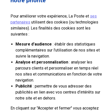
notre priorité
Suivez-nous sur Linkedin
Suivez-nous sur Youtube
Suivez-nous sur X
Qui sommes-nous?
Pour améliorer votre expérience, La Poste et
ses
partenaires
utilisent des cookies (ou technologies
similaires). Les finalités des cookies sont les
Nos tarifs
suivantes :
Aide et outils
Mesure d’audience
: établir des statistiques
complémentaires sur l’utilisation de nos sites et
Contactez-nous
suivre la navigation.
Analyse et personnalisation
: analyser les
parcours clients et personnaliser en temps réel
La Poste Solutions Business est la marque B2B de La Poste, destinée aux
nos sites et communications en fonction de votre
entreprises, collectivités et administrations publiques.
navigation.
Retrouvez ici des actualités, des études de tendances, des décryptages et
Publicité
: permettre de vous adresser des
innovations, des offres selon vos usages, des infos pratiques et un accès
publicités en lien avec vos centres d’intérêts sur
à votre espace personnel pour gérer le développement de votre activité.
notre site et en dehors.
En cliquant sur "Accepter et fermer" vous acceptez
pro.laposte.fr
part.laposte.fr
groupelaposte.com