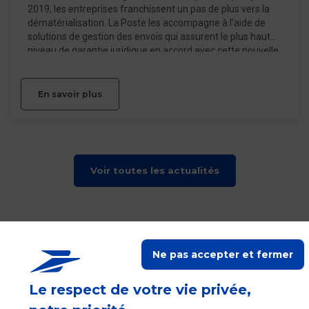
2019, les entreprises franchissent un pas de plus vers la
dématérialisation. La Poste les accompagne à l’aide de
solutions de gestion des envois qui assurent le plus haut
niveau de garantie juridique en accord avec cette nouvelle
réglementation.
En savoir plus
Voir toutes les actualités
RETOUR EN HAUT
Ne pas accepter et fermer
La Poste vous accompagne
Le respect de votre vie privée,