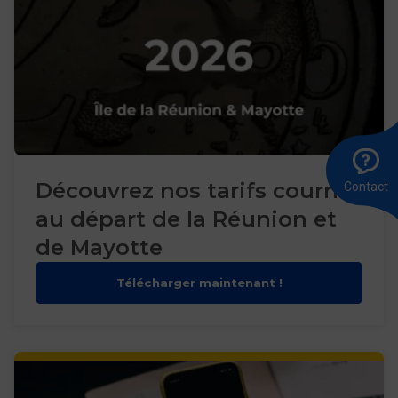
A
Ê
E
l
r
u
8
m
Découvrez nos tarifs courrier
Contact
0
au départ de la Réunion et
de Mayotte
Télécharger maintenant !