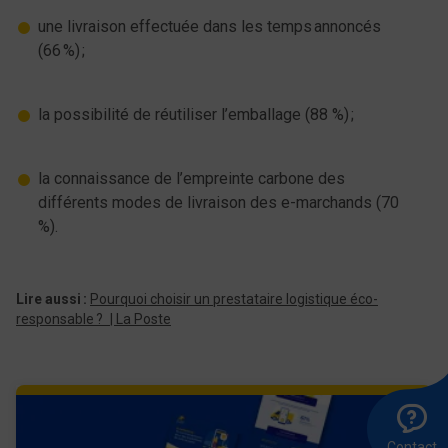
une livraison effectuée dans les temps annoncés
(66 %) ;
la possibilité de réutiliser l’emballage (88 %) ;
la connaissance de l’empreinte carbone des
différents modes de livraison des e-marchands (70
%).
Lire aussi :
Pourquoi choisir un prestataire logistique éco-
responsable ? | La Poste
A
Ê
E
l
r
u
8
m
Contact