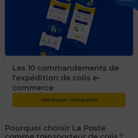
0
Les 10 commandements de
l'expédition de colis e-
commerce
Télécharger l’infographie
Pourquoi choisir La Poste
comme transporteur de colis ?