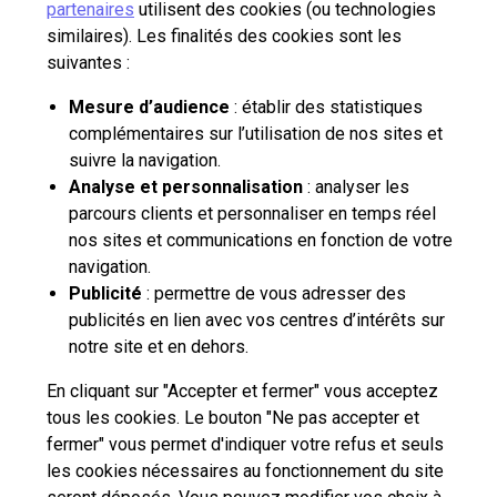
partenaires
utilisent des cookies (ou technologies
Aide et outils
similaires). Les finalités des cookies sont les
suivantes :
Contactez-nous
Mesure d’audience
: établir des statistiques
complémentaires sur l’utilisation de nos sites et
La Poste Solutions Business est la marque B2B de La Poste, destinée aux
suivre la navigation.
entreprises, collectivités et administrations publiques.
Analyse et personnalisation
: analyser les
Retrouvez ici des actualités, des études de tendances, des décryptages et
parcours clients et personnaliser en temps réel
innovations, des offres selon vos usages, des infos pratiques et un accès
nos sites et communications en fonction de votre
à votre espace personnel pour gérer le développement de votre activité.
navigation.
Publicité
: permettre de vous adresser des
publicités en lien avec vos centres d’intérêts sur
pro.laposte.fr
part.laposte.fr
groupelaposte.com
notre site et en dehors.
En cliquant sur "Accepter et fermer" vous acceptez
tous les cookies. Le bouton "Ne pas accepter et
fermer" vous permet d'indiquer votre refus et seuls
les cookies nécessaires au fonctionnement du site
Plan du site
Accessibilité : non conforme
Mentions légales