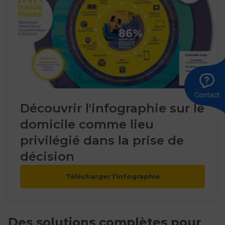
A
Ê
E
l
r
u
8
m
Contact
0
Découvrir l'infographie sur le
domicile comme lieu
privilégié dans la prise de
décision
Télécharger l'infographie
Des solutions complètes pour