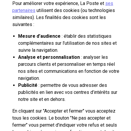
Qui sommes-nous?
Pour améliorer votre expérience, La Poste et
ses
partenaires
utilisent des cookies (ou technologies
similaires). Les finalités des cookies sont les
Nos tarifs
suivantes :
Aide et outils
Mesure d’audience
: établir des statistiques
complémentaires sur l’utilisation de nos sites et
Contactez-nous
suivre la navigation.
Analyse et personnalisation
: analyser les
parcours clients et personnaliser en temps réel
La Poste Solutions Business est la marque B2B de La Poste, destinée aux
nos sites et communications en fonction de votre
entreprises, collectivités et administrations publiques.
navigation.
Retrouvez ici des actualités, des études de tendances, des décryptages et
Publicité
: permettre de vous adresser des
innovations, des offres selon vos usages, des infos pratiques et un accès
publicités en lien avec vos centres d’intérêts sur
à votre espace personnel pour gérer le développement de votre activité.
notre site et en dehors.
En cliquant sur "Accepter et fermer" vous acceptez
pro.laposte.fr
part.laposte.fr
groupelaposte.com
tous les cookies. Le bouton "Ne pas accepter et
fermer" vous permet d'indiquer votre refus et seuls