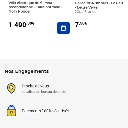
Vélo électrique du facteur,
Collector 4 timbres - Le Petit P
reconditionné - Taille normale -
- Lettre Verte
Noir/ Rouge
20g / France
1 490
7
,00€
,50€
Ajouter au panier
Nos Engagements
Proche de vous
Localiser un bureau de poste
Paiements 100% sécurisés