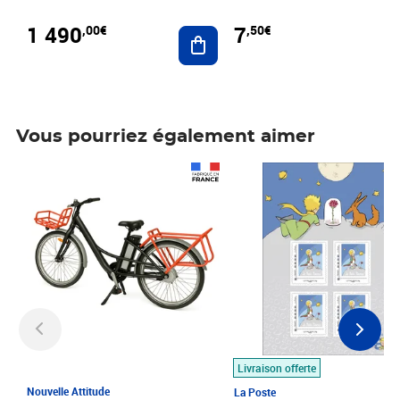
1 490
7
,00€
,50€
Ajouter au panier
Vous pourriez également aimer
Prix 1 490,00€
Prix 7,50€
Livraison offerte
Nouvelle Attitude
La Poste