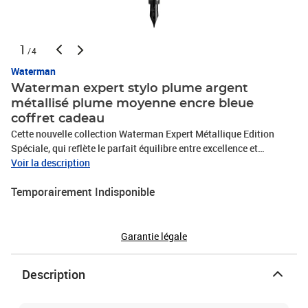
1
/4
Waterman
Waterman expert stylo plume argent
métallisé plume moyenne encre bleue
coffret cadeau
Cette nouvelle collection Waterman Expert Métallique Edition
Spéciale, qui reflète le parfait équilibre entre excellence et
innovation, est conçue pour vous accompagner dans vos succès
Voir la description
quotidiens, tout en vous offrant des accessoires exceptionnels qui
Temporairement Indisponible
incarnent un style de vie raffiné. Cette nouvelle collection est le
fruit de 130 ans de savoir-faire de la maison Waterman et le reflet
des plus belles tendances de design français contemporain. Code
Produit : 2119254 Code EAN : 3026981192548 Marque :
Garantie légale
Waterman Produit : EXPERT Fabriqué en France - Made in France
Description