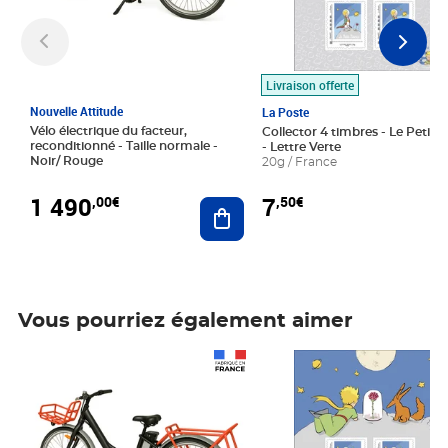
Livraison offerte
Nouvelle Attitude
La Poste
Vélo électrique du facteur,
Collector 4 timbres - Le Petit P
reconditionné - Taille normale -
- Lettre Verte
Noir/ Rouge
20g / France
1 490
7
,00€
,50€
Ajouter au panier
Vous pourriez également aimer
Prix 1 490,00€
Prix 7,50€