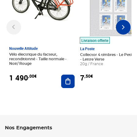
Livraison offerte
Nouvelle Attitude
La Poste
Vélo électrique du facteur,
Collector 4 timbres - Le Petit P
reconditionné - Taille normale -
- Lettre Verte
Noir/ Rouge
20g / France
1 490
7
,00€
,50€
Ajouter au panier
Nos Engagements