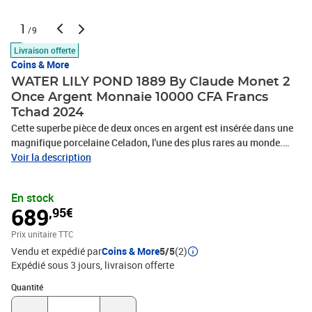
1
/9
Livraison offerte
Coins & More
WATER LILY POND 1889 By Claude Monet 2
Once Argent Monnaie 10000 CFA Francs
Tchad 2024
Cette superbe pièce de deux onces en argent est insérée dans une
magnifique porcelaine Celadon, l'une des plus rares au monde.
Cette pièce est dédiée à la peinture de Claude Monet : Water Lily
Voir la description
Pond. Dotée d'un joli design absolument unique, cette pièce est
livrée dans une superbe boite, accompagnée de son Certificat
En stock
d'Authenticité. Tirage limité à seulement 75 pièces au monde !
689
,95€
Prix unitaire TTC
Vendu et expédié par
Coins & More
5/5
(2)
Expédié sous 3 jours
livraison offerte
Quantité : 1
Quantité