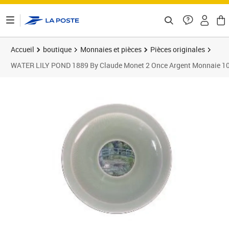
ontenu de la page
Accueil
boutique
Monnaies et pièces
Pièces originales
WATER LILY POND 1889 By Claude Monet 2 Once Argent Monnaie 1
Prix 689,95€