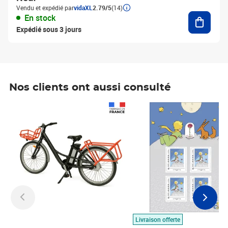
Vendu et expédié par
vidaXL
2.79/5
(14)
Ajouter
En stock
Expédié sous 3 jours
Nos clients ont aussi consulté
Prix 1 490,00€
Prix 7,50€
Livraison offerte