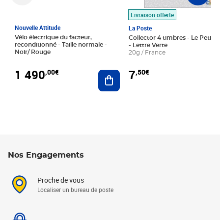
Livraison offerte
Nouvelle Attitude
La Poste
Vélo électrique du facteur,
Collector 4 timbres - Le Petit P
reconditionné - Taille normale -
- Lettre Verte
Noir/ Rouge
20g / France
1 490
7
,00€
,50€
Ajouter au panier
Nos Engagements
Proche de vous
Localiser un bureau de poste