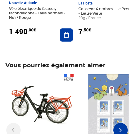
Nouvelle Attitude
La Poste
Vélo électrique du facteur,
Collector 4 timbres - Le Petit P
reconditionné - Taille normale -
- Lettre Verte
Noir/ Rouge
20g / France
1 490
7
,00€
,50€
Ajouter au panier
Vous pourriez également aimer
Prix 1 490,00€
Prix 7,50€