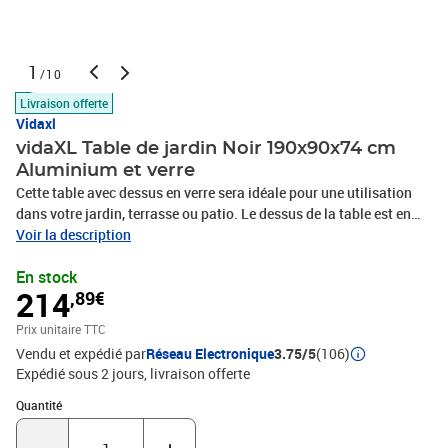
1
/10
Livraison offerte
Vidaxl
vidaXL Table de jardin Noir 190x90x74 cm
Aluminium et verre
Cette table avec dessus en verre sera idéale pour une utilisation
dans votre jardin, terrasse ou patio. Le dessus de la table est en
verre qui est résistant aux intempéries et facile à nettoyer. Le cadre
Voir la description
en aluminium solide avec le revêtement de poudre rend la table
En stock
robuste et durable. L'assemblage est facile.Couleur : NoirMatériau
214
,89€
de la table : dessus de table en verre + cadre en 100 % aluminium
avec finition enduite de poudreDimensions de la table : 190 x 90 x
Prix unitaire TTC
74 cm (L x l x H)Résistance aux intempériesAssemblage facile
Vendu et expédié par
Réseau Electronique
3.75/5
(106)
Expédié sous 2 jours
livraison offerte
Quantité : 1
Quantité